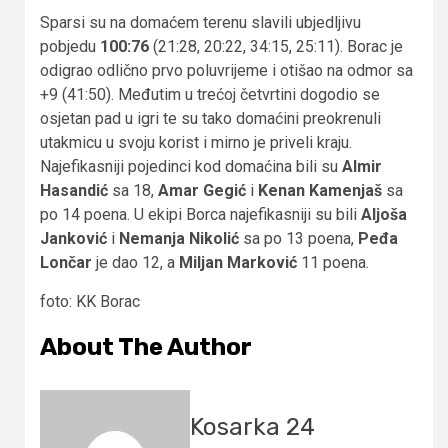
Sparsi su na domaćem terenu slavili ubjedljivu
pobjedu
100:76
(21:28, 20:22, 34:15, 25:11). Borac je
odigrao odlično prvo poluvrijeme i otišao na odmor sa
+9 (41:50). Međutim u trećoj četvrtini dogodio se
osjetan pad u igri te su tako domaćini preokrenuli
utakmicu u svoju korist i mirno je priveli kraju.
Najefikasniji pojedinci kod domaćina bili su
Almir
Hasandić
sa 18,
Amar Gegić
i
Kenan Kamenjaš
sa
po 14 poena. U ekipi Borca najefikasniji su bili
Aljoša
Janković
i
Nemanja Nikolić
sa po 13 poena,
Peđa
Lončar
je dao 12, a
Miljan Marković
11 poena.
foto: KK Borac
About The Author
Kosarka 24