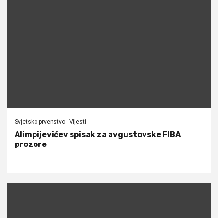
Svjetsko prvenstvo
Vijesti
Alimpijevićev spisak za avgustovske FIBA
prozore