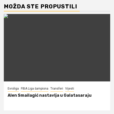
MOŽDA STE PROPUSTILI
Evroliga
FIBA Liga šampiona
Transferi
Vijesti
Alen Smailagić nastavlja u Galatasaraju