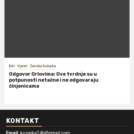
BiH
Vijesti
Ženska košarka
Odgovor Orlovima: ​Ove tvrdnje su u
potpunosti netačne i ne odgovaraju
činjenicama
KONTAKT
Email:
kosarka24h@gmail.com