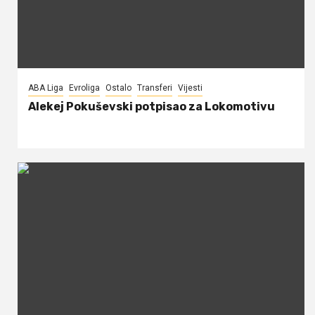
ABA Liga
Evroliga
Ostalo
Transferi
Vijesti
Alekej Pokuševski potpisao za Lokomotivu