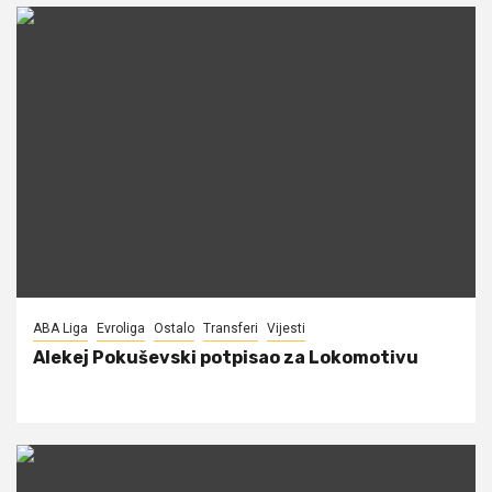
ABA Liga
Evroliga
Ostalo
Transferi
Vijesti
Alekej Pokuševski potpisao za Lokomotivu