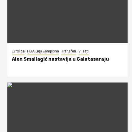
Evroliga
FIBA Liga šampiona
Transferi
Vijesti
Alen Smailagić nastavlja u Galatasaraju