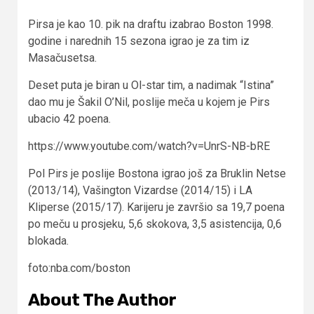
Pirsa je kao 10. pik na draftu izabrao Boston 1998.
godine i narednih 15 sezona igrao je za tim iz
Masačusetsa.
Deset puta je biran u Ol-star tim, a nadimak “Istina”
dao mu je Šakil O’Nil, poslije meča u kojem je Pirs
ubacio 42 poena.
https://www.youtube.com/watch?v=UnrS-NB-bRE
Pol Pirs je poslije Bostona igrao još za Bruklin Netse
(2013/14), Vašington Vizardse (2014/15) i LA
Kliperse (2015/17). Karijeru je završio sa 19,7 poena
po meču u prosjeku, 5,6 skokova, 3,5 asistencija, 0,6
blokada.
foto:nba.com/boston
About The Author