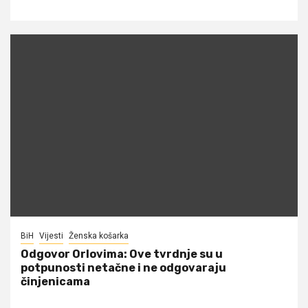
BiH
Vijesti
Ženska košarka
Odgovor Orlovima: ​Ove tvrdnje su u
potpunosti netačne i ne odgovaraju
činjenicama