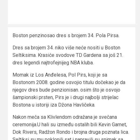
Boston penzinosao dres s brojem 34. Pola Pirsa.
Dres sa brojem 34. niko više neće nositi u Boston
Seltiksima. Krasiće svodove TD Gardena sa još 21.
dres legendi najtrofejnijeg NBA kluba.
Momak iz Los Anđelesa, Pol Pirs, koji je sa
Bostonom 2008. godine osvojio titulu dočekao je da
njegov dres bude penzionisan. osim što je osvojo
šampionski prsten, Pirs je i drugi najbolji strijelac
Bostona u istoriji iza Džona Havličeka.
Nakon meča sa Klivlendom odražana je svečana
ceremonija.U hali su između ostalih bili Kevin Garnet,
Dok Rivers, Radžon Rondo i brojna druga poznata lica.
Seltiksi su mu poklonili sat i napravili su snimak sa