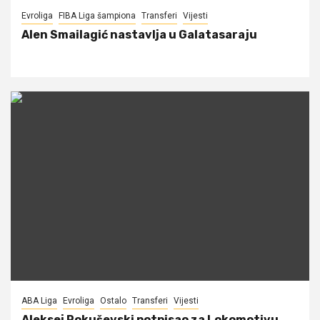
Evroliga
FIBA Liga šampiona
Transferi
Vijesti
Alen Smailagić nastavlja u Galatasaraju
ABA Liga
Evroliga
Ostalo
Transferi
Vijesti
Aleksej Pokuševski potpisao za Lokomotivu