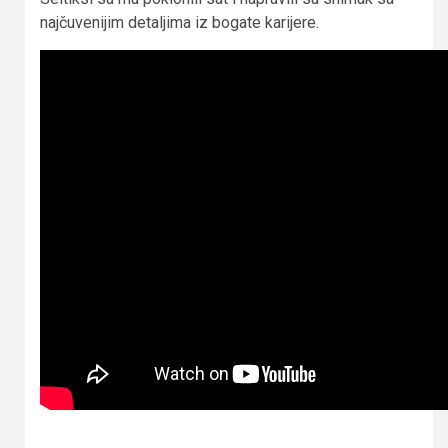
najčuvenijim detaljima iz bogate karijere.