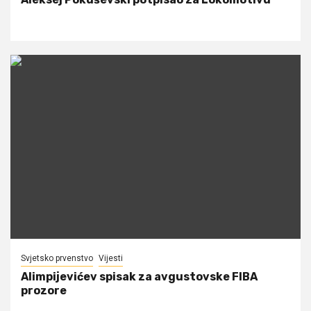
Svjetsko prvenstvo
Vijesti
Alimpijevićev spisak za avgustovske FIBA
prozore