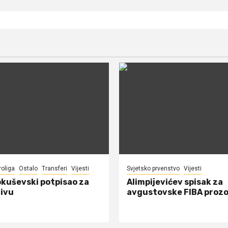
roliga
Ostalo
Transferi
Vijesti
Svjetsko prvenstvo
Vijesti
okuševski potpisao za
Alimpijevićev spisak za
ivu
avgustovske FIBA proz