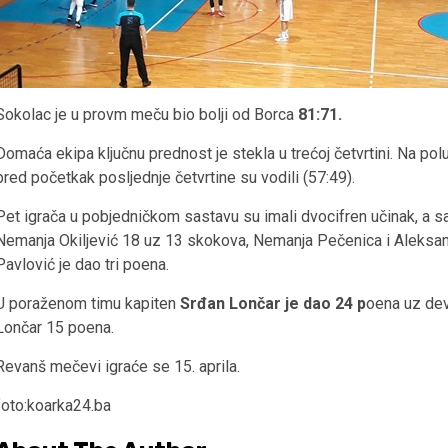
Sokolac je u provm meču bio bolji od Borca
81:71.
Domaća ekipa ključnu prednost je stekla u trećoj četvrtini. Na po
pred početkak posljednje četvrtine su vodili (57:49).
Pet igrača u pobjedničkom sastavu su imali dvocifren učinak, a sa
Nemanja Okiljević 18 uz 13 skokova, Nemanja Pečenica i Aleksan
Pavlović je dao tri poena.
U poraženom timu kapiten
Srđan Lončar je dao 24 p
oena uz dev
Lončar 15 poena.
Revanš mečevi igraće se 15. aprila.
foto:koarka24.ba