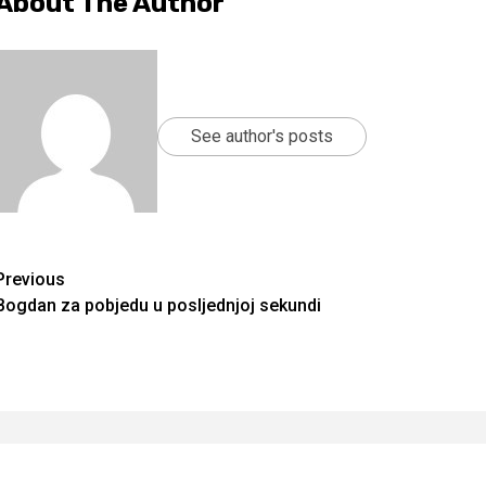
About The Author
See author's posts
Continue
Previous
Bogdan za pobjedu u posljednjoj sekundi
Reading