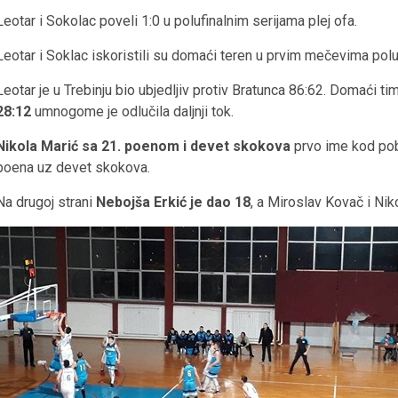
Leotar i Sokolac poveli 1:0 u polufinalnim serijama plej ofa.
Leotar i Soklac iskoristili su domaći teren u prvim mečevima pol
Leotar je u Trebinju bio ubjedljiv protiv Bratunca 86:62. Domaći ti
28:12
umnogome je odlučila daljnji tok.
Nikola Marić sa 21. poenom i devet skokova
prvo ime kod pob
poena uz devet skokova.
Na drugoj strani
Nebojša Erkić je dao 18
, a Miroslav Kovač i Nik