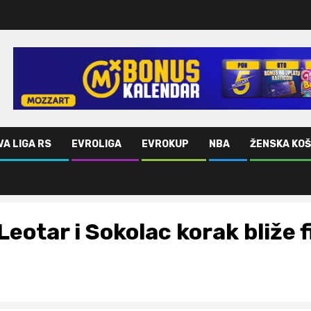
VA LIGA RS
EVROLIGA
EVROKUP
NBA
ŽENSKA KO
Leotar i Sokolac korak bliže 