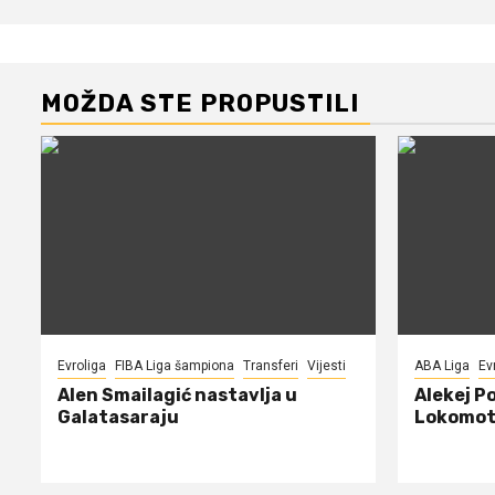
MOŽDA STE PROPUSTILI
Evroliga
FIBA Liga šampiona
Transferi
Vijesti
ABA Liga
Ev
Alen Smailagić nastavlja u
Alekej P
Galatasaraju
Lokomot