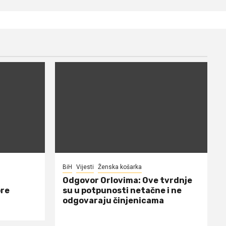
BiH
Vijesti
Ženska košarka
Odgovor Orlovima: ​Ove tvrdnje
ore
su u potpunosti netačne i ne
odgovaraju činjenicama