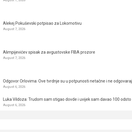
Alekej Pokuševski potpisao za Lokomotivu
August 7, 2026
Alimpijevićev spisak za avgustovske FIBA prozore
August 7, 2026
Odgovor Orlovima: ​Ove tvrdnje su u potpunosti netačne i ne odgovara
August 6, 2026
Luka Vildoza: Trudom sam stigao dovde i uvijek sam davao 100 odsto n
August 6, 2026