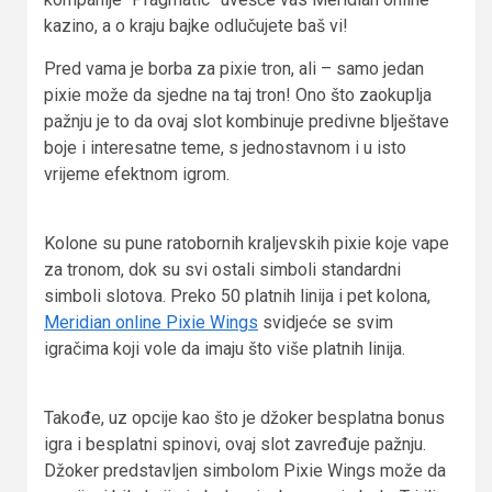
kazino, a o kraju bajke odlučujete baš vi!
Pred vama je borba za pixie tron, ali – samo jedan
pixie može da sjedne na taj tron! Ono što zaokuplja
pažnju je to da ovaj slot kombinuje predivne blještave
boje i interesatne teme, s jednostavnom i u isto
vrijeme efektnom igrom.
Kolone su pune ratobornih kraljevskih pixie koje vape
za tronom, dok su svi ostali simboli standardni
simboli slotova. Preko 50 platnih linija i pet kolona,
Meridian online Pixie Wings
svidjeće se svim
igračima koji vole da imaju što više platnih linija.
Takođe, uz opcije kao što je džoker besplatna bonus
igra i besplatni spinovi, ovaj slot zavređuje pažnju.
Džoker predstavljen simbolom Pixie Wings može da