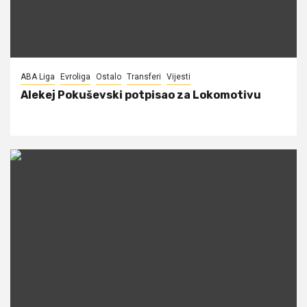
ABA Liga
Evroliga
Ostalo
Transferi
Vijesti
Alekej Pokuševski potpisao za Lokomotivu