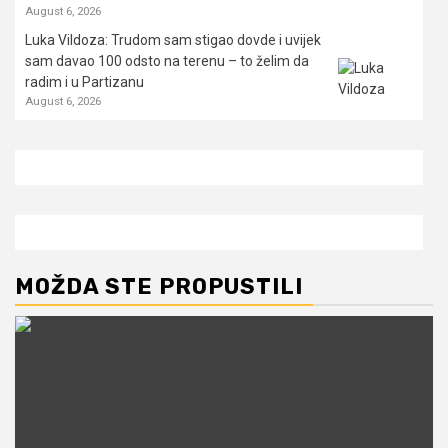
August 6, 2026
Luka Vildoza: Trudom sam stigao dovde i uvijek
sam davao 100 odsto na terenu – to želim da
radim i u Partizanu
August 6, 2026
MOŽDA STE PROPUSTILI