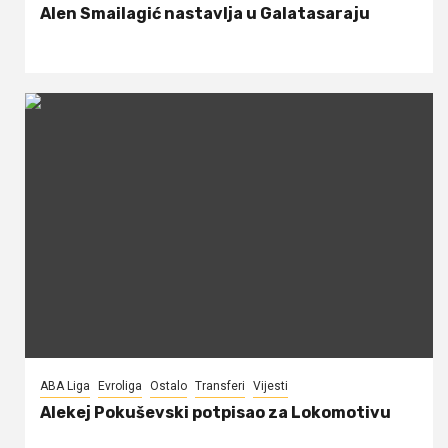
Alen Smailagić nastavlja u Galatasaraju
ABA Liga
Evroliga
Ostalo
Transferi
Vijesti
Alekej Pokuševski potpisao za Lokomotivu