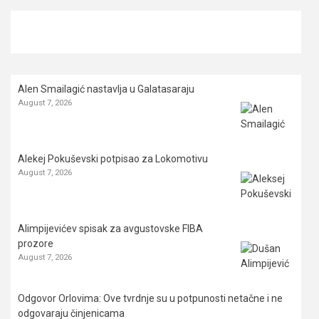
Alen Smailagić nastavlja u Galatasaraju
August 7, 2026
Alekej Pokuševski potpisao za Lokomotivu
August 7, 2026
Alimpijevićev spisak za avgustovske FIBA
prozore
August 7, 2026
Odgovor Orlovima: ​Ove tvrdnje su u potpunosti netačne i ne
odgovaraju činjenicama