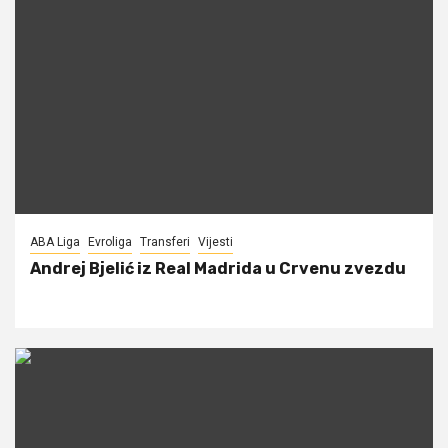
ABA Liga
Evroliga
Transferi
Vijesti
Andrej Bjelić iz Real Madrida u Crvenu zvezdu