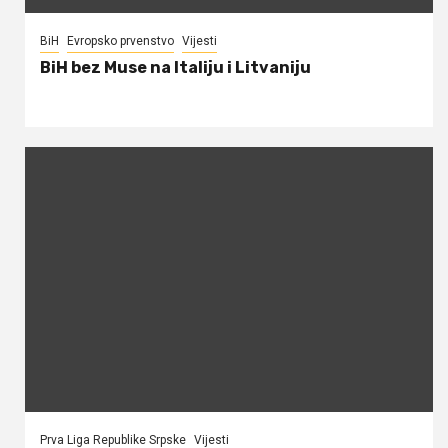
BiH
Evropsko prvenstvo
Vijesti
BiH bez Muse na Italiju i Litvaniju
Prva Liga Republike Srpske
Vijesti