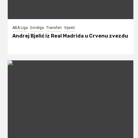
ABA Liga
Evroliga
Transferi
Vijesti
Andrej Bjelić iz Real Madrida u Crvenu zvezdu