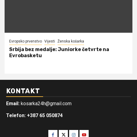
Evropsko prvenstvo
Vijesti
Ženska košarka
Srbija bez medalje: Juniorke četvrte na
Evrobasketu
KONTAKT
Email:
kosarka24h@gmail.com
Telefon: +387 65 050874
Facebook
Twitter
Instagram
Youtube