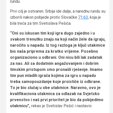
rundu.
Prvi cilj je ostvaren. Srbija ide dalje, a narednu rundu su
izborili nakon pobjede protiv Slovačke
71:63
, koja je
bila treća za tim Svetislava Pešića.
“Oni su iskusan tim koji igra dugo zajedno i u
svakom trenutku znaju na koji način žele da igraju,
naročito u napadu. Iz tog razloga je ključ utakmice
bio naša priprema za kratko vrijeme. Posebno
organizaciono u odbrani. Oni nisu bili lak zadatak
za nas. Ali sa dodatnim angažovanjem i dobrim
timskim pristupom smo pronašli rješenje. Imamo
tim pun mladih igrača kojima za igru u napadu
treba samopouzdanje koje proističe iz odbrane.
To je bio slučaj u obe utakmice. Naravno, ovo je
kvalifikaciona utakmica za odlazak na Svjetsko
prvenstvo i naš prvi prioritet je bio da pobijedimo
utakmicu”,
rekao je Svetislav Pešić i nastavio: