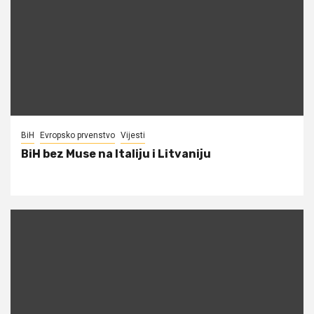
BiH
Evropsko prvenstvo
Vijesti
BiH bez Muse na Italiju i Litvaniju