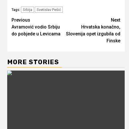
Srbija
Svetislav Pešić
Tags:
Continue
Previous
Next
Avramović vodio Srbiju
Hrvatska konačno,
Reading
do pobjede u Levicama
Slovenija opet izgubila od
Finske
MORE STORIES