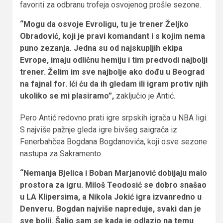
favoriti za odbranu trofeja osvojenog prošle sezone.
“Mogu da osvoje Evroligu, tu je trener Željko
Obradović, koji je pravi komandant i s kojim nema
puno zezanja. Jedna su od najskupljih ekipa
Evrope, imaju odličnu hemiju i tim predvodi najbolji
trener. Želim im sve najbolje ako dođu u Beograd
na fajnal for. Ići ću da ih gledam ili igram protiv njih
ukoliko se mi plasiramo”,
zaključio je Antić.
Pero Antić redovno prati igre srpskih igrača u NBA ligi.
S najviše pažnje gleda igre bivšeg saigrača iz
Fenerbahčea Bogdana Bogdanovića, koji osve sezone
nastupa za Sakramento.
“Nemanja Bjelica i Boban Marjanović dobijaju malo
prostora za igru. Miloš Teodosić se dobro snašao
u LA Klipersima, a Nikola Jokić igra izvanredno u
Denveru. Bogdan najviše napreduje, svaki dan je
sve bolji. Šalio sam se kada je odlazio na temu