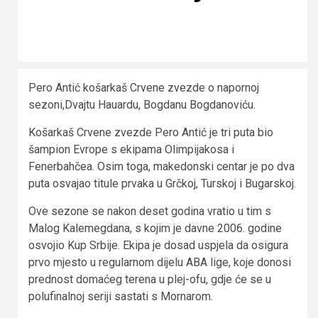
Pero Antić košarkaš Crvene zvezde o napornoj
sezoni,Dvajtu Hauardu, Bogdanu Bogdanoviću.
Košarkaš Crvene zvezde Pero Antić je tri puta bio
šampion Evrope s ekipama Olimpijakosa i
Fenerbahčea. Osim toga, makedonski centar je po dva
puta osvajao titule prvaka u Grčkoj, Turskoj i Bugarskoj.
Ove sezone se nakon deset godina vratio u tim s
Malog Kalemegdana, s kojim je davne 2006. godine
osvojio Kup Srbije. Ekipa je dosad uspjela da osigura
prvo mjesto u regularnom dijelu ABA lige, koje donosi
prednost domaćeg terena u plej-ofu, gdje će se u
polufinalnoj seriji sastati s Mornarom.