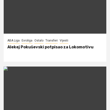
ABA Liga
Evroliga
Ostalo
Transferi
Vijesti
Alekej Pokuševski potpisao za Lokomotivu