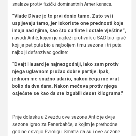
snalaze protiv fizički dominantnih Amerikanaca.
“Vlade Divac je to prvi donio tamo. Zato svi i
uspijevaju tamo, jer iskoriste one prednosti koje
imaju nad njima, kao što su finte i ostale vještine”,
navodi Antić, kojem je najteži protivnik u SAD bio igrač
koji je pet puta bio u najboljem timu sezone i tri puta
najbolji defanzivac godine:
“Dvajt Hauard je najnezgodniji, iako sam protiv
njega uglavnom pružao dobre partije. Ipak,
jednom me snažno udario, nakon čega me vrat
bolio da dva dana. Nakon mečeva protiv njega
osjećate se kao da ste izgubili deset kilograma.”
Prije dolaska u Zvezdu ove sezone Antić je dvije
sezone igrao za Fenerbahče, s kojim je prethodne
godine osvojio Evroligu. Smatra da su i ove sezone