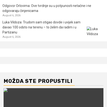
Odgovor Orlovima: ​Ove tvrdnje su u potpunosti netačne i ne
odgovaraju činjenicama
August 6, 2026
Luka Vildoza: Trudom sam stigao dovde i uvijek sam
davao 100 odsto na terenu – to želim da radim i u
Partizanu
August 6, 2026
MOŽDA STE PROPUSTILI