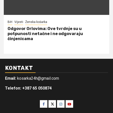
BiH
Vijesti
Ženska košarka
Odgovor Orlovima: ​Ove tvrdnje su u
potpunosti netačne i ne odgovaraju
činjenicama
KONTAKT
Email:
kosarka24h@gmail.com
Telefon: +387 65 050874
Facebook
Twitter
Instagram
Youtube