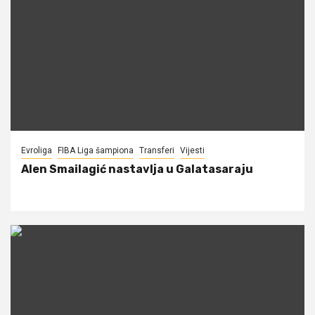
Evroliga
FIBA Liga šampiona
Transferi
Vijesti
Alen Smailagić nastavlja u Galatasaraju