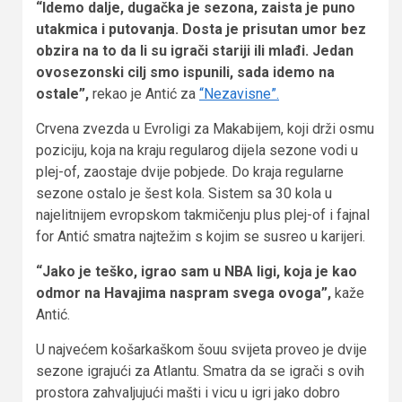
“Idemo dalje, dugačka je sezona, zaista je puno
utakmica i putovanja. Dosta je prisutan umor bez
obzira na to da li su igrači stariji ili mlađi. Jedan
ovosezonski cilj smo ispunili, sada idemo na
ostale”,
rekao je Antić za
“Nezavisne”.
Crvena zvezda u Evroligi za Makabijem, koji drži osmu
poziciju, koja na kraju regularog dijela sezone vodi u
plej-of, zaostaje dvije pobjede. Do kraja regularne
sezone ostalo je šest kola. Sistem sa 30 kola u
najelitnijem evropskom takmičenju plus plej-of i fajnal
for Antić smatra najtežim s kojim se susreo u karijeri.
“Jako je teško, igrao sam u NBA ligi, koja je kao
odmor na Havajima naspram svega ovoga”,
kaže
Antić.
U najvećem košarkaškom šouu svijeta proveo je dvije
sezone igrajući za Atlantu. Smatra da se igrači s ovih
prostora zahvaljujući mašti i vicu u igri jako dobro