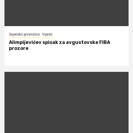
Svjetsko prvenstvo
Vijesti
Alimpijevićev spisak za avgustovske FIBA
prozore