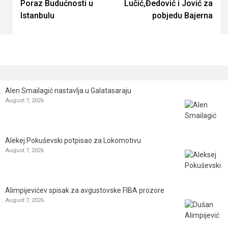
Poraz Budućnosti u
Lučić,Đedović i Jović za
Reading
Istanbulu
pobjedu Bajerna
Alen Smailagić nastavlja u Galatasaraju
August 7, 2026
Alekej Pokuševski potpisao za Lokomotivu
August 7, 2026
Alimpijevićev spisak za avgustovske FIBA prozore
August 7, 2026