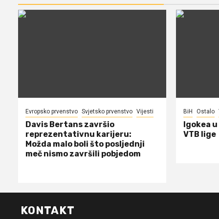
Evropsko prvenstvo
Svjetsko prvenstvo
Vijesti
BiH
Ostalo
Davis Bertans završio
Igokea u
reprezentativnu karijeru:
VTB lige
Možda malo boli što posljednji
meč nismo završili pobjedom
KONTAKT