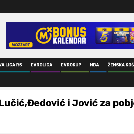
VA LIGA RS
EVROLIGA
EVROKUP
NBA
ŽENSKA KO
Lučić,Đedović i Jović za pob