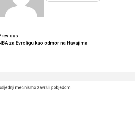
Continue
Previous
NBA za Evroligu kao odmor na Havajima
Reading
osljednji meč nismo završili pobjedom