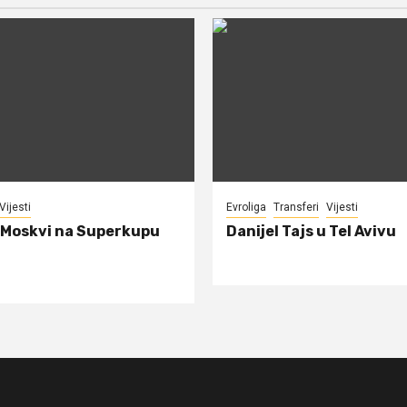
Vijesti
Evroliga
Transferi
Vijesti
 Moskvi na Superkupu
Danijel Tajs u Tel Avivu