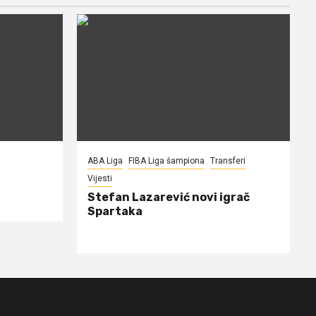
ABA Liga
FIBA Liga šampiona
Transferi
Vijesti
Stefan Lazarević novi igrač
Spartaka