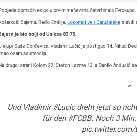
Pobjede domaćih ekipa u prvim mečevima četvrftinala Evrokupa.
Košarkaši Bajerna, Ređo Emilije,
Lokomotive i Darušafake
slavili
Bajern je bio bolji od Uniksa 83:75.
U ekipi Saše Đorđevića, Vladimir Lučić je postigao 14, Nihad Đedo
imao osam asistencija
Na drugoj strani Kolom 22, Stefon Lazme 13, a Danilo Anđušić se n
Und Vladimir
#Lucic
dreht jetzt so ric
für den
#FCBB
. Noch 3 Min.
pic.twitter.com