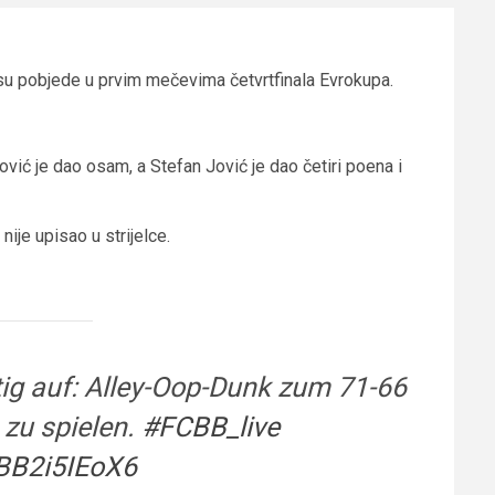
 su pobjede u prvim mečevima četvrtfinala Evrokupa.
vić je dao osam, a Stefan Jović je dao četiri poena i
ije upisao u strijelce.
htig auf: Alley-Oop-Dunk zum 71-66
 zu spielen.
#FCBB_live
/BB2i5IEoX6