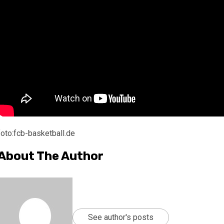
foto:fcb-basketball.de
About The Author
See author's posts