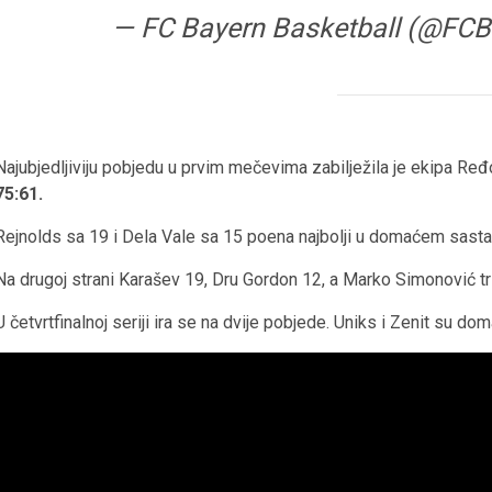
— FC Bayern Basketball (@FCB
Najubjedljiviju pobjedu u prvim mečevima zabilježila je ekipa Ređ
75:61.
Rejnolds sa 19 i Dela Vale sa 15 poena najbolji u domaćem sasta
Na drugoj strani Karašev 19, Dru Gordon 12, a Marko Simonović tr
U četvrtfinalnoj seriji ira se na dvije pobjede. Uniks i Zenit su 