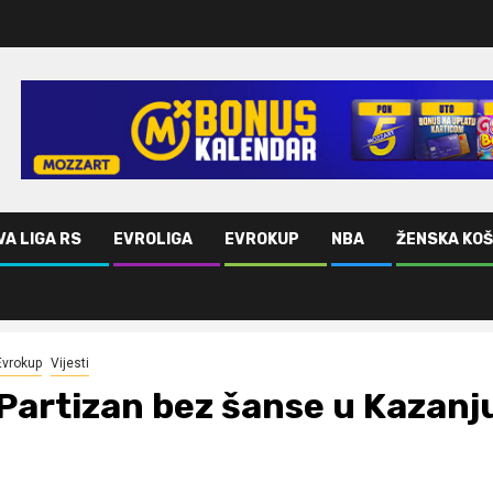
VA LIGA RS
EVROLIGA
EVROKUP
NBA
ŽENSKA KO
Evrokup
Vijesti
Partizan bez šanse u Kazanj