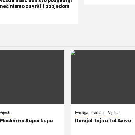
Možda malo boli što posljednji
meč nismo završili pobjedom
Vijesti
Evroliga
Transferi
Vijesti
 Moskvi na Superkupu
Danijel Tajs u Tel Avivu