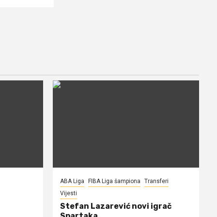
ABA Liga
FIBA Liga šampiona
Transferi
Vijesti
Stefan Lazarević novi igrač
Spartaka