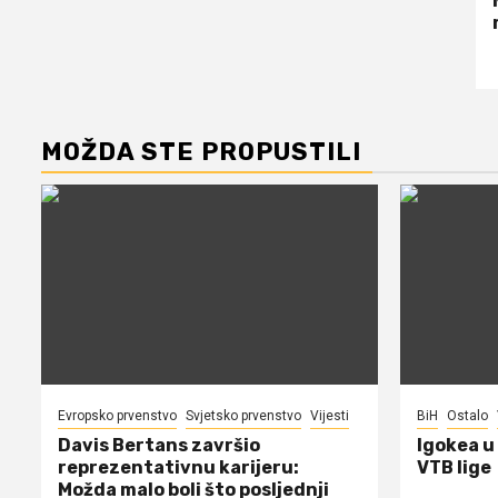
MOŽDA STE PROPUSTILI
Evropsko prvenstvo
Svjetsko prvenstvo
Vijesti
BiH
Ostalo
Davis Bertans završio
Igokea u
reprezentativnu karijeru:
VTB lige
Možda malo boli što posljednji