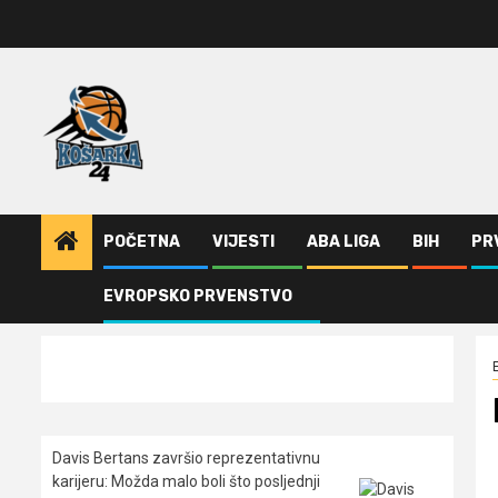
Skip
to
content
POČETNA
VIJESTI
ABA LIGA
BIH
PR
EVROPSKO PRVENSTVO
Home
Vijesti
Partizan bez šanse u Kazanju
Davis Bertans završio reprezentativnu
karijeru: Možda malo boli što posljednji