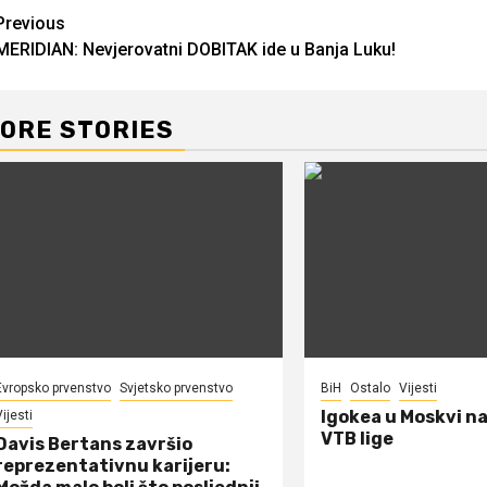
Continue
Previous
MERIDIAN: Nevjerovatni DOBITAK ide u Banja Luku!
Reading
ORE STORIES
Evropsko prvenstvo
Svjetsko prvenstvo
BiH
Ostalo
Vijesti
Igokea u Moskvi n
ijesti
VTB lige
Davis Bertans završio
reprezentativnu karijeru: