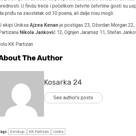
prednosti. U finišu treće i početkom četvrte četvrtine gosti su uspj
da priđu na zaostatak od 10 poena, ali dalje nisu mogli.
U ekipi Uniksa
Ajzea Kenan
je postigao 23, Džordan Morgan 22, 
Partizana
Nikola Jankovi
ć 12, Ognjen Jaramaz 11, Stefan Jankov
foto:KK Partizan
About The Author
Kosarka 24
See author's posts
Evrokup
KK Partizan
Uniks
Tags: