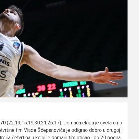
:70
(22:13,15:19,30:21,26:17). Domaća ekipa je uvela crno
etvrtine tim Vlade Šćepanovića je odigrao dobro u drugoj i
treća četvrtina u kojoj je domaći tim otišao i do 20 poena