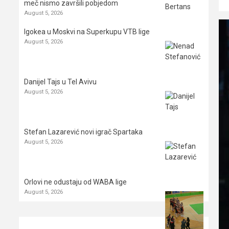
meč nismo završili pobjedom
August 5, 2026
Igokea u Moskvi na Superkupu VTB lige
August 5, 2026
Danijel Tajs u Tel Avivu
August 5, 2026
Stefan Lazarević novi igrač Spartaka
August 5, 2026
Orlovi ne odustaju od WABA lige
August 5, 2026