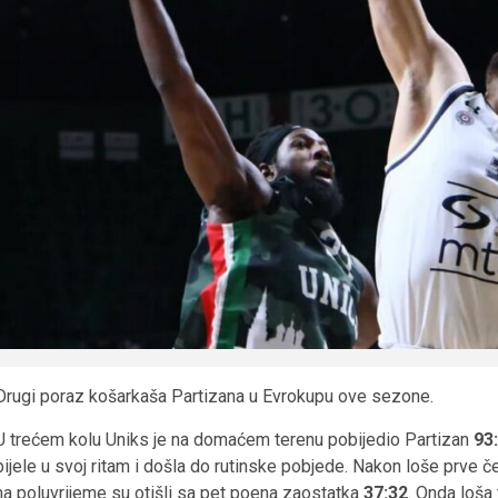
Drugi poraz košarkaša Partizana u Evrokupu ove sezone.
U trećem kolu Uniks je na domaćem terenu pobijedio Partizan
93
bijele u svoj ritam i došla do rutinske pobjede. Nakon loše prve č
na poluvrijeme su otišli sa pet poena zaostatka
37:32
. Onda loša 