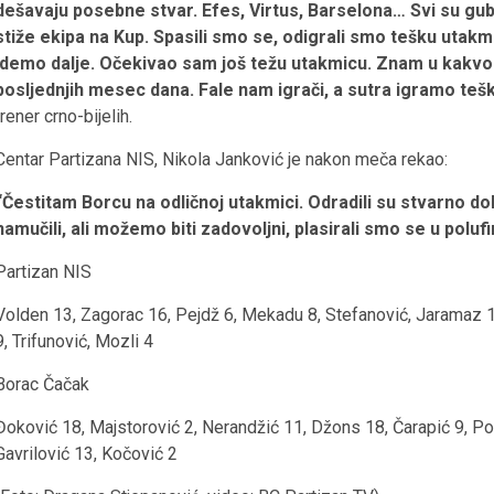
dešavaju posebne stvar. Efes, Virtus, Barselona… Svi su gu
stiže ekipa na Kup. Spasili smo se, odigrali smo tešku utak
idemo dalje. Očekivao sam još težu utakmicu. Znam u kakvom
posljednjih mesec dana. Fale nam igrači, a sutra igramo teš
trener crno-bijelih.
Centar Partizana NIS, Nikola Janković je nakon meča rekao:
“Čestitam Borcu na odličnoj utakmici. Odradili su stvarno do
namučili, ali možemo biti zadovoljni, plasirali smo se u poluf
Partizan NIS
Volden 13, Zagorac 16, Pejdž 6, Mekadu 8, Stefanović, Jaramaz 10
9, Trifunović, Mozli 4
Borac Čačak
Đoković 18, Majstorović 2, Nerandžić 11, Džons 18, Čarapić 9, Pop
Gavrilović 13, Kočović 2