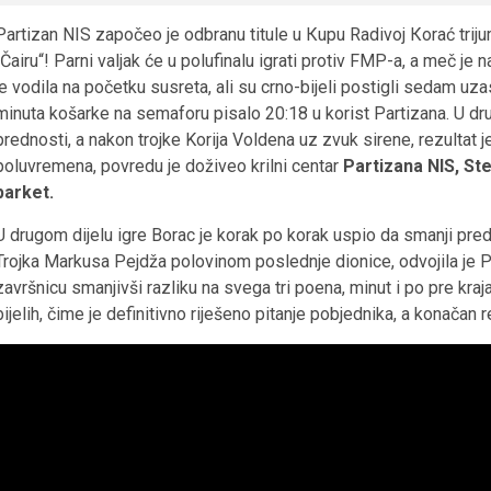
Partizan NIS započeo je odbranu titule u Кupu Radivoj Кorać tri
„Čairu“! Parni valjak će u polufinalu igrati protiv FMP-a, a meč je
je vodila na početku susreta, ali su crno-bijeli postigli sedam uza
minuta košarke na semaforu pisalo 20:18 u korist Partizana. U drug
prednosti, a nakon trojke Korija Voldena uz zvuk sirene, rezultat
poluvremena, povredu je doživeo krilni centar
Partizana NIS, Ste
parket.
U drugom dijelu igre Borac je korak po korak uspio da smanji prednos
Trojka Markusa Pejdža polovinom poslednje dionice, odvojila je Pa
završnicu smanjivši razliku na svega tri poena, minut i po pre kraj
bijelih, čime je definitivno riješeno pitanje pobjednika, a konačan 