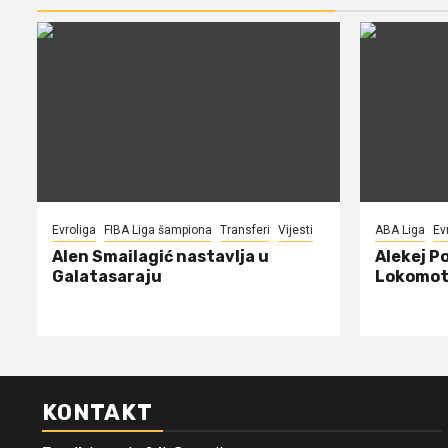
Evroliga
FIBA Liga šampiona
Transferi
Vijesti
ABA Liga
Ev
Alen Smailagić nastavlja u
Alekej P
Galatasaraju
Lokomot
KONTAKT