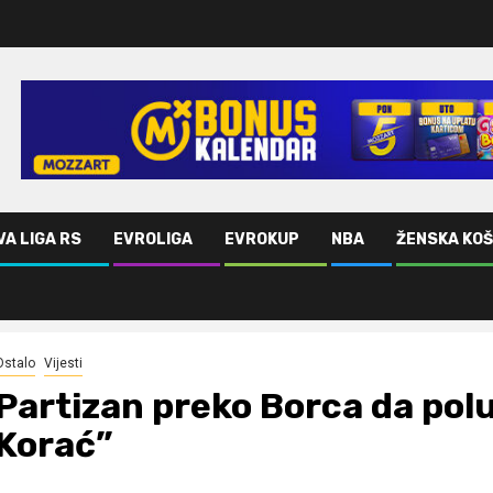
VA LIGA RS
EVROLIGA
EVROKUP
NBA
ŽENSKA KO
rać”
Ostalo
Vijesti
Partizan preko Borca da polu
Korać”