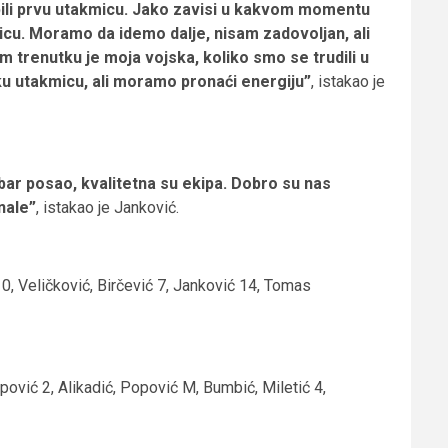
bili prvu utakmicu. Jako zavisi u kakvom momentu
micu. Moramo da idemo dalje, nisam zadovoljan, ali
 trenutku je moja vojska, koliko smo se trudili u
ku utakmicu, ali moramo pronaći energiju”
, istakao je
bar posao, kvalitetna su ekipa. Dobro su nas
inale”
, istakao je Janković.
, Veličković, Birčević 7, Janković 14, Tomas
ović 2, Alikadić, Popović M, Bumbić, Miletić 4,