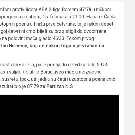
jumfom protiv lidera ABA 2 lige Borcem
87:79
u niškom
 naprogramu u subotu, 15. februara u 21:00. Ekipa iz Čačka
stopnih poena u finišu prve četvrtine, te je nakon deset
oj četvrtini crno-bijeli su brzo stigli do dvocifrene
 je na polovini meča glasio 46:33. Tokom prvog
fan Birčević, koji se nakon toga nije vraćao na
t crno-bijelih, pa je poslije tri četvrtine bilo 59:55.
rni valjak +7, ali je Borac uveo meč u neizvjesnu
a susreta. Ipak, uslijedila su četiri uzastopna poena crno-
rezultat bio je 87:79 za Partizan NIS.