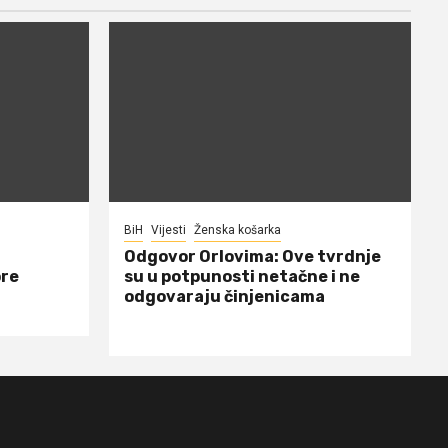
BiH
Vijesti
Ženska košarka
Odgovor Orlovima: ​Ove tvrdnje
ore
su u potpunosti netačne i ne
odgovaraju činjenicama