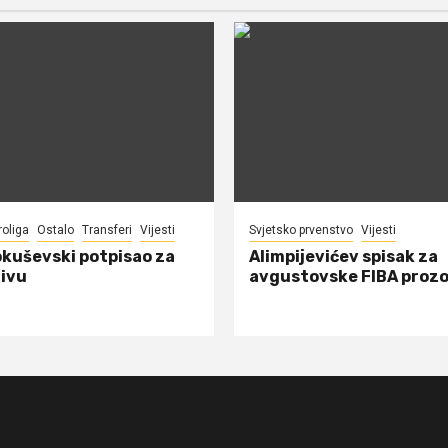
roliga
Ostalo
Transferi
Vijesti
Svjetsko prvenstvo
Vijesti
okuševski potpisao za
Alimpijevićev spisak za
ivu
avgustovske FIBA proz