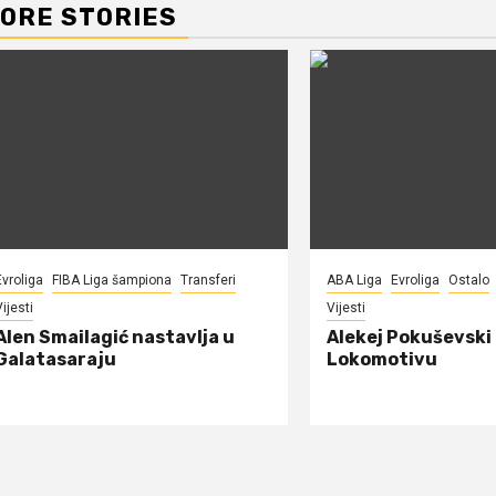
ORE STORIES
Evroliga
FIBA Liga šampiona
Transferi
ABA Liga
Evroliga
Ostalo
ijesti
Vijesti
Alen Smailagić nastavlja u
Alekej Pokuševski
Galatasaraju
Lokomotivu