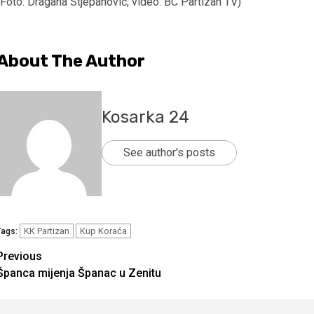
(Foto: Dragana Stjepanović, video: BC Partizan TV)
About The Author
Kosarka 24
See author's posts
KK Partizan
Kup Koraća
Tags:
Continue
Previous
Španca mijenja Španac u Zenitu
Reading