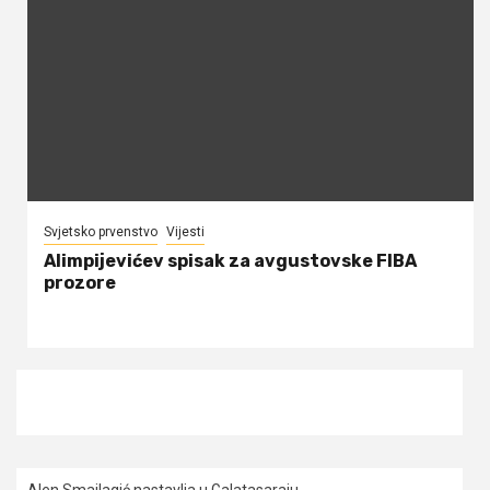
Svjetsko prvenstvo
Vijesti
Alimpijevićev spisak za avgustovske FIBA
prozore
Alen Smailagić nastavlja u Galatasaraju