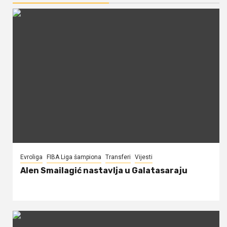
Evroliga
FIBA Liga šampiona
Transferi
Vijesti
Alen Smailagić nastavlja u Galatasaraju