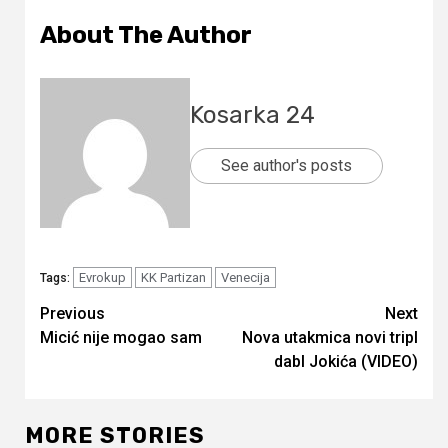
About The Author
Kosarka 24
See author's posts
Evrokup
KK Partizan
Venecija
Tags:
Continue
Previous
Next
Micić nije mogao sam
Nova utakmica novi tripl
Reading
dabl Jokića (VIDEO)
MORE STORIES