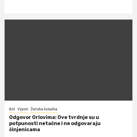
BiH
Vijesti
Ženska košarka
Odgovor Orlovima: ​Ove tvrdnje su u
potpunosti netačne i ne odgovaraju
činjenicama