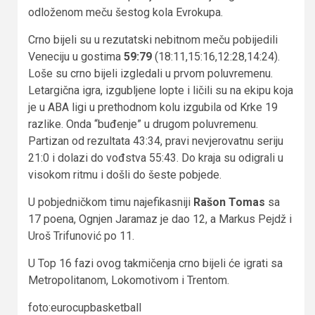
odloženom meču šestog kola Evrokupa.
Crno bijeli su u rezutatski nebitnom meču pobijedili
Veneciju u gostima
59:79
(18:11,15:16,12:28,14:24).
Loše su crno bijeli izgledali u prvom poluvremenu.
Letargična igra, izgubljene lopte i ličili su na ekipu koja
je u ABA ligi u prethodnom kolu izgubila od Krke 19
razlike. Onda “buđenje” u drugom poluvremenu.
Partizan od rezultata 43:34, pravi nevjerovatnu seriju
21:0 i dolazi do vođstva 55:43. Do kraja su odigrali u
visokom ritmu i došli do šeste pobjede.
U pobjedničkom timu najefikasniji
Rašon Tomas
sa
17 poena, Ognjen Jaramaz je dao 12, a Markus Pejdž i
Uroš Trifunović po 11.
U Top 16 fazi ovog takmičenja crno bijeli će igrati sa
Metropolitanom, Lokomotivom i Trentom.
foto:eurocupbasketball