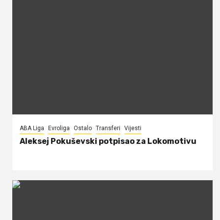
ABA Liga
Evroliga
Ostalo
Transferi
Vijesti
Aleksej Pokuševski potpisao za Lokomotivu