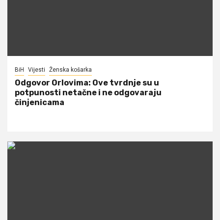
BiH
Vijesti
Ženska košarka
Odgovor Orlovima: ​Ove tvrdnje su u
potpunosti netačne i ne odgovaraju
činjenicama