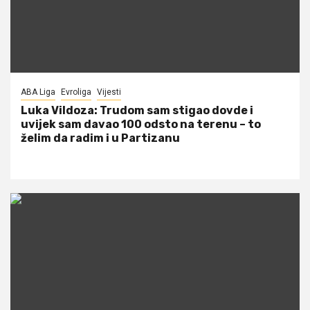
ABA Liga
Evroliga
Vijesti
Luka Vildoza: Trudom sam stigao dovde i
uvijek sam davao 100 odsto na terenu – to
želim da radim i u Partizanu