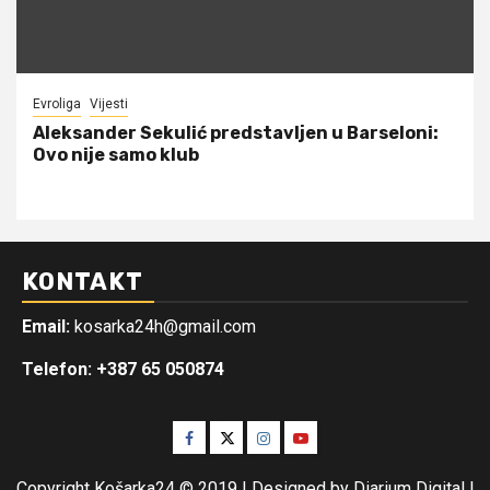
Evroliga
Vijesti
Aleksander Sekulić predstavljen u Barseloni:
Ovo nije samo klub
KONTAKT
Email:
kosarka24h@gmail.com
Telefon: +387 65 050874
Facebook
Twitter
Instagram
Youtube
Copyright Košarka24 © 2019 | Designed by Diarium Digital
|