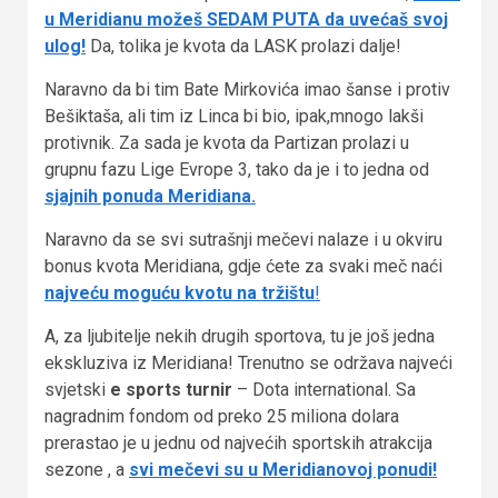
u Meridianu možeš SEDAM PUTA da uvećaš svoj
ulog!
Da, tolika je kvota da LASK prolazi dalje!
Naravno da bi tim Bate Mirkovića imao šanse i protiv
Bešiktaša, ali tim iz Linca bi bio, ipak,mnogo lakši
protivnik. Za sada je kvota da Partizan prolazi u
grupnu fazu Lige Evrope 3, tako da je i to jedna od
sjajnih ponuda Meridiana.
Naravno da se svi sutrašnji mečevi nalaze i u okviru
bonus kvota Meridiana, gdje ćete za svaki meč naći
najveću moguću kvotu na tržištu
!
A, za ljubitelje nekih drugih sportova, tu je još jedna
ekskluziva iz Meridiana! Trenutno se održava najveći
svjetski
e sports turnir
– Dota international. Sa
nagradnim fondom od preko 25 miliona dolara
prerastao je u jednu od najvećih sportskih atrakcija
sezone , a
svi mečevi su u Meridianovoj ponudi!