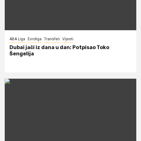
ABA Liga
Evroliga
Transferi
Vijesti
Dubai jači iz dana u dan: Potpisao Toko
Šengelija