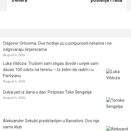
trenera
poštenja i rada
Odgovor Orlovima: ​Ove tvrdnje su u potpunosti netačne i ne
odgovaraju činjenicama
August 6, 2026
Luka Vildoza: Trudom sam stigao dovde i uvijek sam
davao 100 odsto na terenu – to želim da radim i u
Partizanu
August 6, 2026
Dubai jači iz dana u dan: Potpisao Toko Šengelija
August 6, 2026
Aleksander Sekulić predstavljen u Barseloni: Ovo nije
samo klub