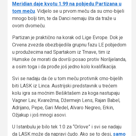
Meridian daje kvotu 1.99 na pobjedu Partizana u
tom meču
. Vidjelo se u prvom meču da su crno-bijeli
mnogo bolji tim, te da Danci nemaju šta da traže u
ovom dvomeču.
Partizan je praktično na korak od Lige Evrope. Dok je
Crvena zvezda obezbijedila grupnu fazu LE pobjedom
u produžecima nad Spartakom iz Trnave, tim iz
Humske će morati da dovrši posao protiv Noršjelanda,
a osim toga i da prođe još jedno kolo kvalifikacija.
Svi se nadaju da će u tom meču protivnik crno-bijelih
biti LASK iz Linca. Austrijski predstavnik u trećem
kolu igra sa moćnim Bešiktašem za koga nastupaju
Vagner Lav, Kvarežma, Džermejn Lens, Rajan Babel,
Adrijano, Pepe, Gari Medel, Alvaro Negreo, Erkin,
Ožjakup i još mnogi asovi.
U Istanbulu je bilo tek 1:0 za “Orlove” i svi se nadaju
da LASK može da napravi čudo. Ako se to desi,
samo