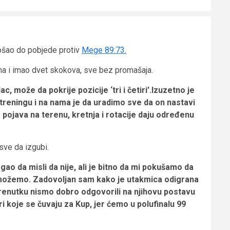
došao do pobjede protiv
Mege 89:73.
oena i imao dvet skokova, sve bez promašaja.
c, može da pokrije pozicije ‘tri i četiri’.Izuzetno je
 treningu
i na nama je da uradimo sve da on nastavi
 pojava na terenu, kretnja i rotacije daju određenu
 sve da izgubi.
ao da misli da nije, ali je bitno da mi pokušamo da
 možemo. Zadovoljan sam kako je utakmica odigrana
renutku nismo dobro odgovorili na njihovu postavu
ari koje se čuvaju za Kup, jer ćemo u polufinalu 99