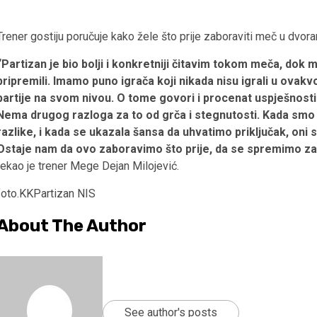
Trener gostiju poručuje kako žele što prije zaboraviti meč u dvora
“Partizan je bio bolji i konkretniji čitavim tokom meča, dok
pripremili. Imamo puno igrača koji nikada nisu igrali u ovakvoj
partije na svom nivou. O tome govori i procenat uspješnosti 
Nema drugog razloga za to od grča i stegnutosti. Kada smo s
razlike, i kada se ukazala šansa da uhvatimo priključak, oni s
Ostaje nam da ovo zaboravimo što prije, da se spremimo za K
rekao je trener Mege Dejan Milojević.
foto.KKPartizan NIS
About The Author
See author's posts