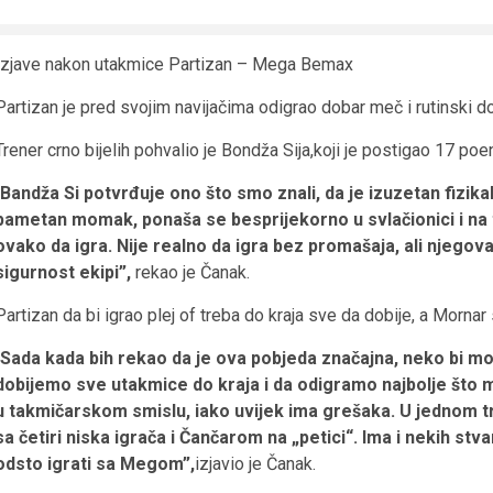
Izjave nakon utakmice Partizan – Mega Bemax
Partizan je pred svojim navijačima odigrao dobar meč i rutinski 
Trener crno bijelih pohvalio je Bondža Sija,koji je postigao 17 p
Bandža Si potvrđuje ono što smo znali, da je izuzetan fizikala
pametan momak, ponaša se besprijekorno u svlačionici i na
ovako da igra. Nije realno da igra bez promašaja, ali njegova
sigurnost ekipi”,
rekao je Čanak.
Partizan da bi igrao plej of treba do kraja sve da dobije, a Mornar
Sada kada bih rekao da je ova pobjeda značajna, neko bi mog
dobijemo sve utakmice do kraja i da odigramo najbolje što
u takmičarskom smislu, iako uvijek ima grešaka. U jednom t
sa četiri niska igrača i Čančarom na „petici“. Ima i nekih stv
odsto igrati sa Megom”,
izjavio je Čanak.