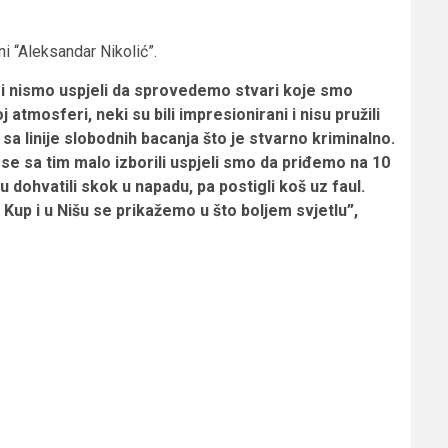
ni “Aleksandar Nikolić”.
 mi nismo uspjeli da sprovedemo stvari koje smo
 atmosferi, neki su bili impresionirani i nisu pružili
sa linije slobodnih bacanja što je stvarno kriminalno.
e sa tim malo izborili uspjeli smo da priđemo na 10
u dohvatili skok u napadu, pa postigli koš uz faul.
up i u Nišu se prikažemo u što boljem svjetlu”,