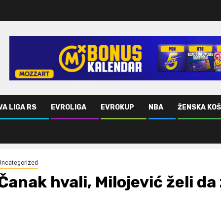
VA LIGA RS
EVROLIGA
EVROKUP
NBA
ŽENSKA KO
Uncategorized
Čanak hvali, Milojević želi da