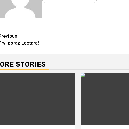
Continue
Previous
Prvi poraz Leotara!
Reading
ORE STORIES