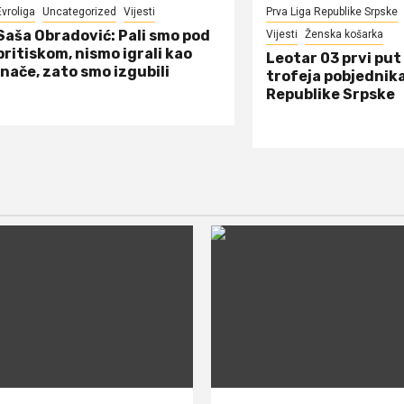
Evroliga
Uncategorized
Vijesti
Prva Liga Republike Srpske
Saša Obradović: Pali smo pod
Vijesti
Ženska košarka
pritiskom, nismo igrali kao
Leotar 03 prvi put 
inače, zato smo izgubili
trofeja pobjednik
Republike Srpske