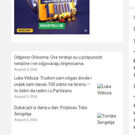
“
Odgovor Orlovima: ​Ove tvrdnje su u potpunosti
netačne i ne odgovaraju činjenicama
August 6, 2026
Luka Vildoza: Trudom sam stigao dovde i
uvijek sam davao 100 odsto na terenu –
to želim da radim i u Partizanu
August 6, 2026
“
Dubai jači iz dana u dan: Potpisao Toko
Šengelija
August 6, 2026