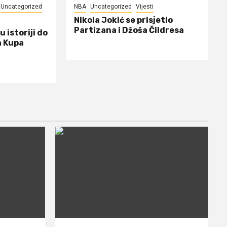
Uncategorized
NBA
Uncategorized
Vijesti
Nikola Jokić se prisjetio
Partizana i Džoša Čildresa
u istoriji do
a Kupa