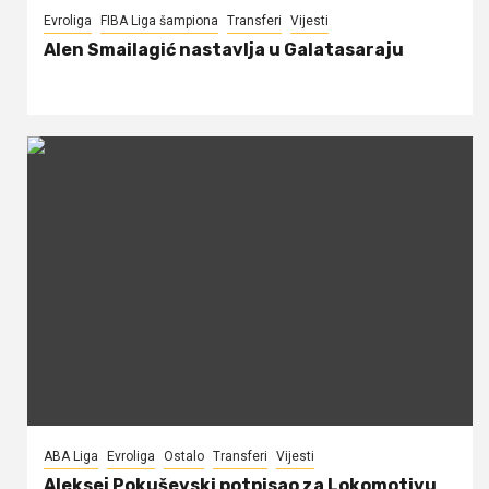
Evroliga
FIBA Liga šampiona
Transferi
Vijesti
Alen Smailagić nastavlja u Galatasaraju
ABA Liga
Evroliga
Ostalo
Transferi
Vijesti
Aleksej Pokuševski potpisao za Lokomotivu