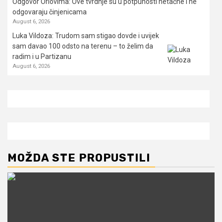
Odgovor Orlovima: ​Ove tvrdnje su u potpunosti netačne i ne
odgovaraju činjenicama
August 6, 2026
Luka Vildoza: Trudom sam stigao dovde i uvijek
sam davao 100 odsto na terenu – to želim da
radim i u Partizanu
August 6, 2026
MOŽDA STE PROPUSTILI