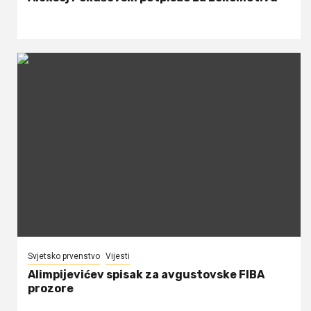
Svjetsko prvenstvo
Vijesti
Alimpijevićev spisak za avgustovske FIBA
prozore