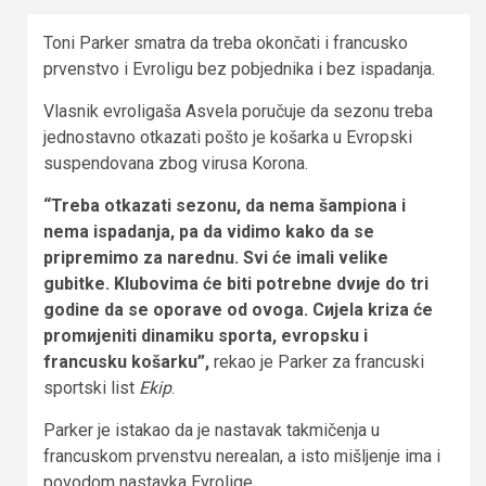
Toni Parker smatra da treba okončati i francusko
prvenstvo i Evroligu bez pobјednika i bez ispadanja.
Vlasnik evroligaša Asvela poručuje da sezonu treba
jednostavno otkazati pošto je košarka u Evropski
suspendovana zbog virusa Korona.
“Treba otkazati sezonu, da nema šampiona i
nema ispadanja, pa da vidimo kako da se
pripremimo za narednu. Svi će imali velike
gubitke. Klubovima će biti potrebne dvијe do tri
godine da se oporave od ovoga. Cијela kriza će
promијeniti dinamiku sporta, evropsku i
francusku košarku”,
rekao je Parker za francuski
sportski list
Ekip
.
Parker je istakao da je nastavak takmičenja u
francuskom prvenstvu nerealan, a isto mišljenje ima i
povodom nastavka Evrolige.