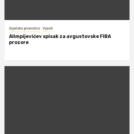
Svjetsko prvenstvo
Vijesti
Alimpijevićev spisak za avgustovske FIBA
prozore