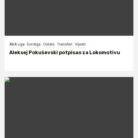
ABA Liga
Evroliga
Ostalo
Transferi
Vijesti
Aleksej Pokuševski potpisao za Lokomotivu