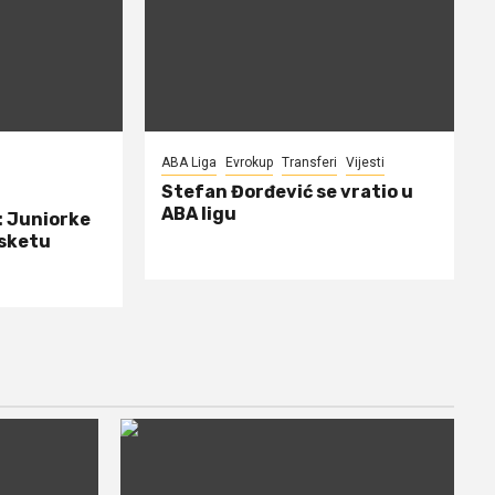
ABA Liga
Evrokup
Transferi
Vijesti
Stefan Đorđević se vratio u
ABA ligu
: Juniorke
asketu