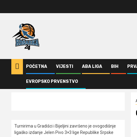
Skip
to
content
POČETNA
VIJESTI
ABA LIGA
BIH
PRV
EVROPSKO PRVENSTVO
Home
ABA Liga
Osma pobjeda Širokog
Turnirima u Gradišci i Bijeljini završeno je ovogodišnje
ligaško izdanje Jelen Pivo 3×3 lige Republike Srpske