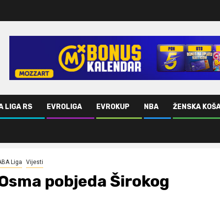
A LIGA RS
EVROLIGA
EVROKUP
NBA
ŽENSKA KOŠ
ABA Liga
Vijesti
Osma pobjeda Širokog