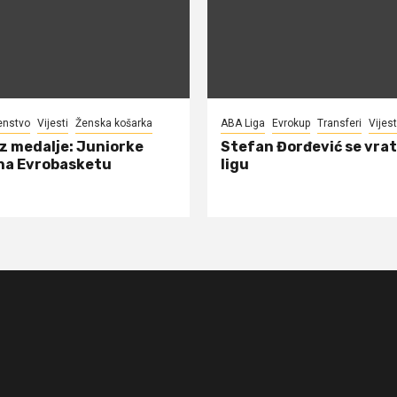
enstvo
Vijesti
Ženska košarka
ABA Liga
Evrokup
Transferi
Vijest
ez medalje: Juniorke
Stefan Đorđević se vrat
na Evrobasketu
ligu