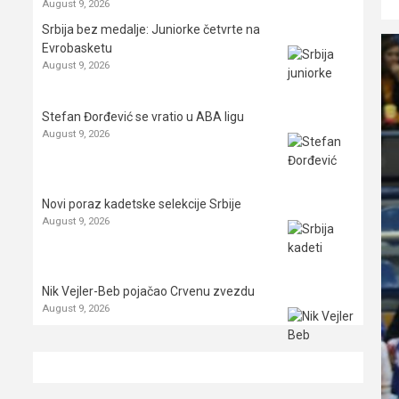
August 9, 2026
Srbija bez medalje: Juniorke četvrte na
Evrobasketu
August 9, 2026
Stefan Đorđević se vratio u ABA ligu
August 9, 2026
Novi poraz kadetske selekcije Srbije
August 9, 2026
Nik Vejler-Beb pojačao Crvenu zvezdu
August 9, 2026