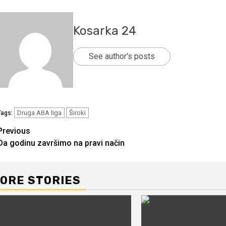
Kosarka 24
See author's posts
Druga ABA liga
Široki
Tags:
Continue
Previous
Da godinu završimo na pravi način
Reading
ORE STORIES