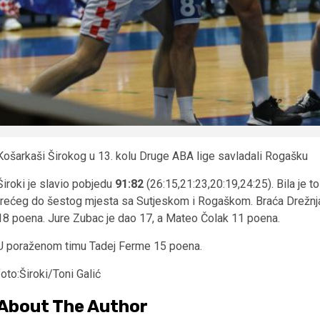
Košarkaši Širokog u 13. kolu Druge ABA lige savladali Rogašku
Široki je slavio pobjedu
91:82
(26:15,21:23,20:19,24:25). Bila je 
trećeg do šestog mjesta sa Sutjeskom i Rogaškom. Braća Drežnjak
18 poena. Jure Zubac je dao 17, a Mateo Čolak 11 poena.
U poraženom timu Tadej Ferme 15 poena.
foto:Široki/Toni Galić
About The Author