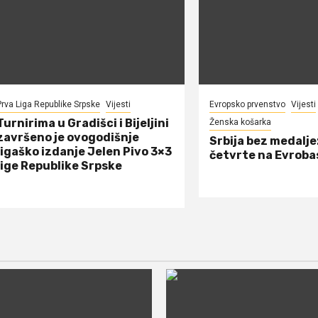
Prva Liga Republike Srpske
Vijesti
Evropsko prvenstvo
Vijesti
Turnirima u Gradišci i Bijeljini
Ženska košarka
završeno je ovogodišnje
Srbija bez medalje
ligaško izdanje Jelen Pivo 3×3
četvrte na Evrob
lige Republike Srpske