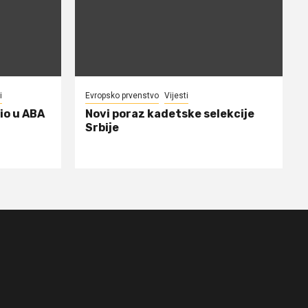
i
Evropsko prvenstvo
Vijesti
io u ABA
Novi poraz kadetske selekcije
Srbije