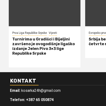
Prva Liga Republike Srpske
Vijesti
Evropsko prv
Turnirima u Gradišci i Bijeljini
Srbija b
završeno je ovogodišnje ligaško
četvrte 
izdanje Jelen Pivo 3×3 lige
Republike Srpske
KONTAKT
Email:
kosarka24h@gmail.com
Telefon: +387 65 050874