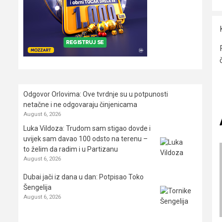
Odgovor Orlovima: ​Ove tvrdnje su u potpunosti
netačne i ne odgovaraju činjenicama
August 6, 2026
Luka Vildoza: Trudom sam stigao dovde i
uvijek sam davao 100 odsto na terenu –
to želim da radim i u Partizanu
August 6, 2026
Dubai jači iz dana u dan: Potpisao Toko
Šengelija
August 6, 2026