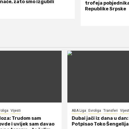
inače, zato smo izgubili
trofeja pobjednik
Republike Srpske
roliga
Vijesti
ABA Liga
Evroliga
Transferi
Vijest
doza: Trudom sam
Dubai jači iz dana u dan:
ovde i uvijek sam davao
Potpisao Toko Šengelija