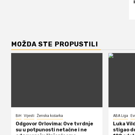
MOŽDA STE PROPUSTILI
BiH
Vijesti
Ženska košarka
ABA Liga
Ev
Odgovor Orlovima: ​Ove tvrdnje
Luka Vil
su u potpunosti netačne i ne
stigao d