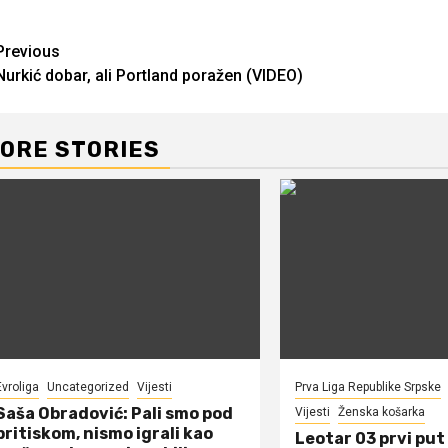
Continue
Previous
Nurkić dobar, ali Portland poražen (VIDEO)
Reading
ORE STORIES
Evroliga
Uncategorized
Vijesti
Prva Liga Republike Srpske
Saša Obradović: Pali smo pod
Vijesti
Ženska košarka
pritiskom, nismo igrali kao
Leotar 03 prvi put 