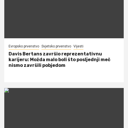
Evropsko prvenstvo
Svjetsko prvenstvo
Vijesti
Davis Bertans završio reprezentativnu
karijeru: Možda malo boli što posljednji meč
nismo završili pobjedom