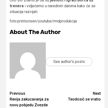
Ono što znamo je da su
javnost i igrači Borca uz
trenera
i vidjećemo u narednim danima kako će se
situacija razvijati.
foto:printscreen/youtube/rmdprodukcija
About The Author
See author's posts
Continue
Previous
Next
Revija zakucavanja za
Teodosić se vratio
Reading
novu pobjedu Zvezde