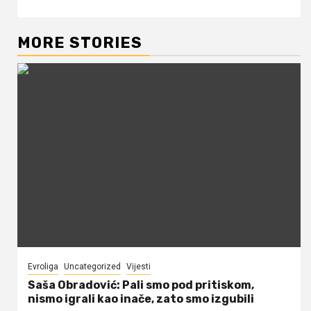
MORE STORIES
Evroliga
Uncategorized
Vijesti
Saša Obradović: Pali smo pod pritiskom,
nismo igrali kao inače, zato smo izgubili