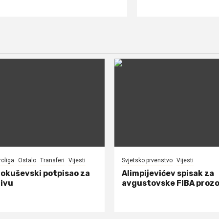
roliga
Ostalo
Transferi
Vijesti
Svjetsko prvenstvo
Vijesti
Pokuševski potpisao za
Alimpijevićev spisak za
ivu
avgustovske FIBA proz