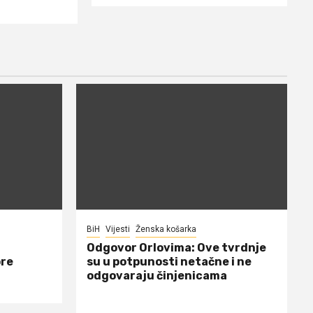
BiH
Vijesti
Ženska košarka
Odgovor Orlovima: ​Ove tvrdnje
ore
su u potpunosti netačne i ne
odgovaraju činjenicama