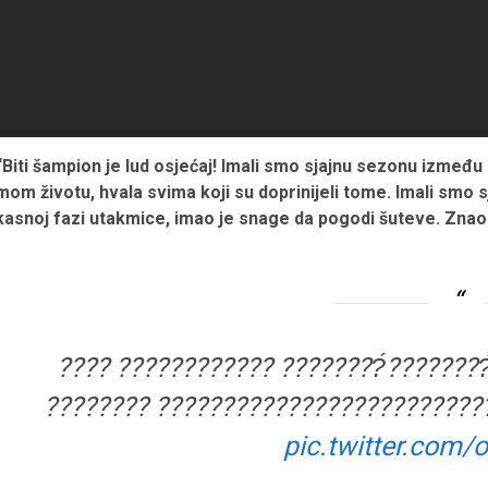
“Biti šampion je lud osjećaj! Imali smo sjajnu sezonu između F
mom životu, hvala svima koji su doprinijeli tome. Imali smo 
kasnoj fazi utakmice, imao je snage da pogodi šuteve. Zna
???? ???????????? ????????́???????
???????? ??????????????????????????
pic.twitter.com