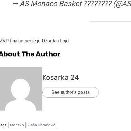
— AS Monaco Basket ???????? (@A
MVP finalne serije je Džordan Lojd.
About The Author
Kosarka 24
See author's posts
Monako
Saša Obradović
Tags: