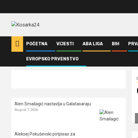
Skip
to
content
POČETNA
VIJESTI
ABA LIGA
BIH
PRV
EVROPSKO PRVENSTVO
Home
Ostalo
Obradović: Biti šampion je lud osjećaj
Alen Smailagić nastavlja u Galatasaraju
August 7, 2026
Aleksej Pokuševski potpisao za