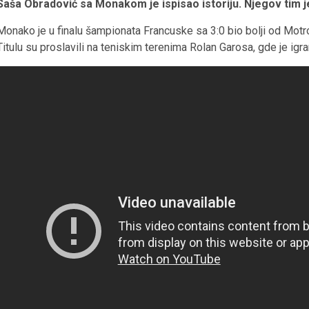
Saša Obradović sa Monakom je ispisao istoriju. Njegov tim je
Monako je u finalu šampionata Francuske sa 3:0 bio bolji od Motrop
Titulu su proslavili na teniskim terenima Rolan Garosa, gde je igra