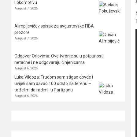
Lokomotivu
August 7, 2026
Alimpijevićev spisak za avgustovske FIBA
prozore
August 7, 2026
Odgovor Orlovima: ​Ove tvrdnje su u potpunosti
netačne i ne odgovaraju činjenicama
August 6, 2026
Luka Vildoza: Trudom sam stigao dovde i
uvijek sam davao 100 odsto na terenu –
to želim da radim i u Partizanu
August 6, 2026