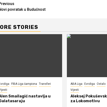
Continue
Previous
Novi povratak u Budućnost
Reading
ORE STORIES
Evroliga
FIBA Liga šampiona
Transferi
ABA Liga
Evroliga
Ostalo
ijesti
Vijesti
Alen Smailagić nastavlja u
Aleksej Pokuševsk
Galatasaraju
za Lokomotivu