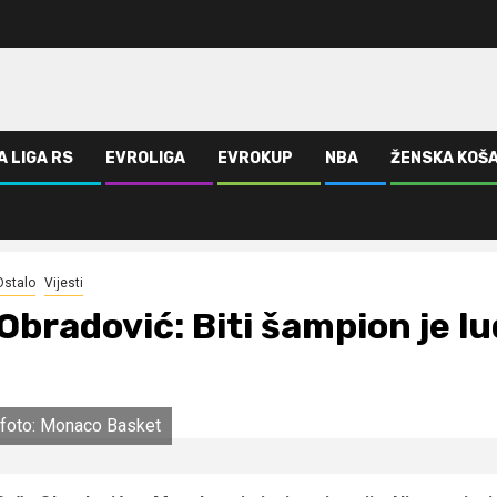
A LIGA RS
EVROLIGA
EVROKUP
NBA
ŽENSKA KOŠ
Ostalo
Vijesti
Obradović: Biti šampion je lu
foto: Monaco Basket