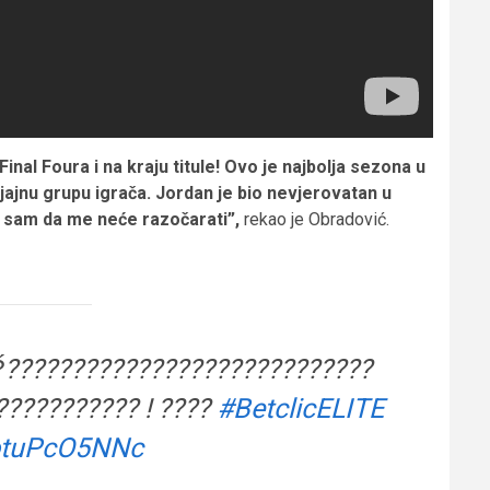
inal Foura i na kraju titule! Ovo je najbolja sezona u
sjajnu grupu igrača. Jordan je bio nevjerovatan u
o sam da me neće razočarati”,
rekao je Obradović.
?́????????????????????????????
?????????? ! ????
#BetclicELITE
/otuPcO5NNc