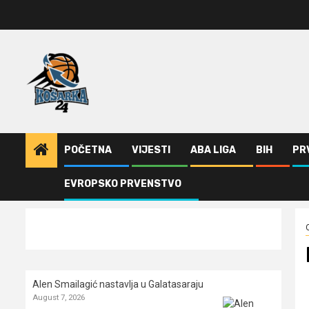
Skip
to
content
POČETNA
VIJESTI
ABA LIGA
BIH
PR
EVROPSKO PRVENSTVO
Home
Ostalo
Novi klub: KK Dinamo Zagreb
Alen Smailagić nastavlja u Galatasaraju
August 7, 2026