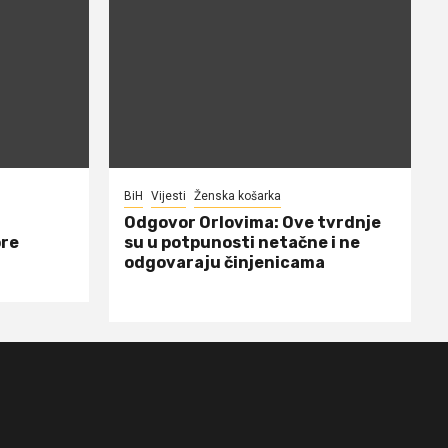
BiH
Vijesti
Ženska košarka
Odgovor Orlovima: ​Ove tvrdnje
ore
su u potpunosti netačne i ne
odgovaraju činjenicama