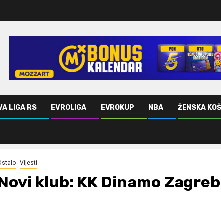
VA LIGA RS
EVROLIGA
EVROKUP
NBA
ŽENSKA KO
Ostalo
Vijesti
Novi klub: KK Dinamo Zagreb