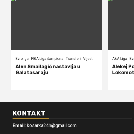
Evroliga
FIBA Liga šampiona
Transferi
Vijesti
ABA Liga
Ev
Alen Smailagić nastavlja u
Alekej P
Galatasaraju
Lokomot
KONTAKT
Email:
kosarka24h@gmail.com