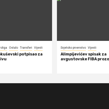
roliga
Ostalo
Transferi
Vijesti
Svjetsko prvenstvo
Vijesti
okuševski potpisao za
Alimpijevićev spisak za
ivu
avgustovske FIBA proz