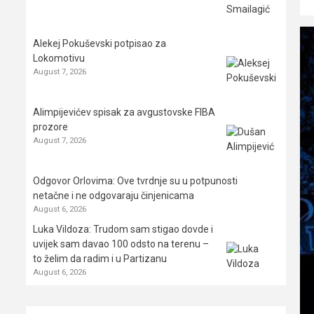
Alekej Pokuševski potpisao za
Lokomotivu
August 7, 2026
Alimpijevićev spisak za avgustovske FIBA
prozore
August 7, 2026
Odgovor Orlovima: ​Ove tvrdnje su u potpunosti
netačne i ne odgovaraju činjenicama
August 6, 2026
Luka Vildoza: Trudom sam stigao dovde i
uvijek sam davao 100 odsto na terenu –
to želim da radim i u Partizanu
August 6, 2026