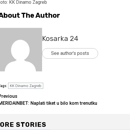
foto: KK Dinamo Zagreb
About The Author
Kosarka 24
See author's posts
KK Dinamo Zagreb
Tags:
Continue
Previous
MERIDAINBET: Naplati tiket u bilo kom trenutku
Reading
ORE STORIES