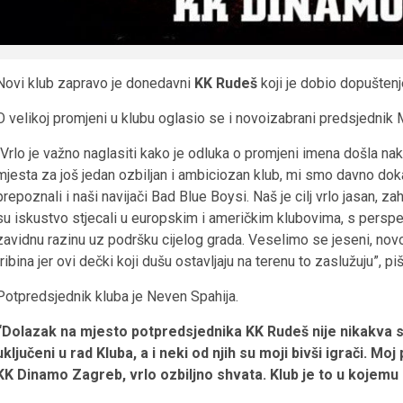
Novi klub zapravo je donedavni
KK Rudeš
koji je dobio dopušten
O velikoj promjeni u klubu oglasio se i novoizabrani predsjednik M
“Vrlo je važno naglasiti kako je odluka o promjeni imena došla n
mjesta za još jedan ozbiljan i ambiciozan klub, mi smo davno doka
prepoznali i naši navijači Bad Blue Boysi. Naš je cilj vrlo jasan, za
su iskustvo stjecali u europskim i američkim klubovima, s persp
zavidnu razinu uz podršku cijelog grada. Veselimo se jeseni, novoj 
tribina jer ovi dečki koji dušu ostavljaju na terenu to zaslužuju”, p
Potpredsjednik kluba je Neven Spahija.
“Dolazak na mjesto potpredsjednika KK Rudeš nije nikakva s
uključeni u rad Kluba, a i neki od njih su moji bivši igrači. 
KK Dinamo Zagreb, vrlo ozbiljno shvata. Klub je to u kojemu 