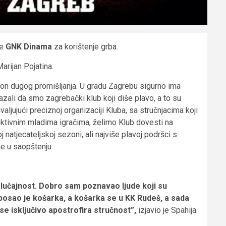
je
GNK Dinama
za korištenje grba.
arijan Pojatina.
akon dugog promišljanja. U gradu Zagrebu sigurno ima
zali da smo zagrebački klub koji diše plavo, a to su
hvaljujući preciznoj organizaciji Kluba, sa stručnjacima koji
ektivnim mladima igračima, želimo Klub dovesti na
natjecateljskoj sezoni, ali najviše plavoj podršci s
iše u saopštenju.
lučajnost. Dobro sam poznavao ljude koji su
Moj posao je košarka, a košarka se u KK Rudeš, a sada
se isključivo apostrofira stručnost”,
izjavio je Spahija.