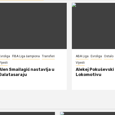
Evroliga
FIBA Liga šampiona
Transferi
ABA Liga
Evroliga
Ostalo
ijesti
Vijesti
Alen Smailagić nastavlja u
Alekej Pokuševski
Galatasaraju
Lokomotivu