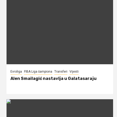
Evroliga
FIBA Liga šampiona
Transferi
Vijesti
Alen Smailagić nastavlja u Galatasaraju