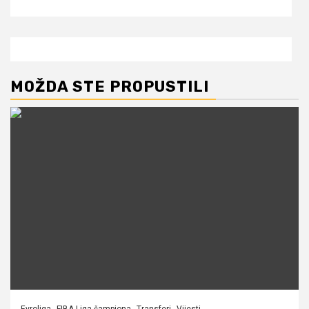
MOŽDA STE PROPUSTILI
Evroliga
FIBA Liga šampiona
Transferi
Vijesti