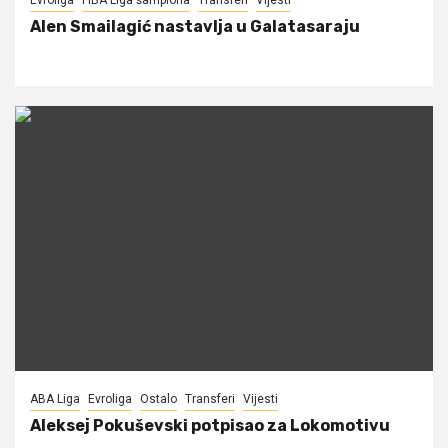
Alen Smailagić nastavlja u Galatasaraju
ABA Liga
Evroliga
Ostalo
Transferi
Vijesti
Aleksej Pokuševski potpisao za Lokomotivu