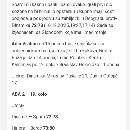
Sparsi su kasno upalili i da su ovako igrali prvi dio
sezone ne bi brinuli o opstanku. Ukupno imaju šest
pobjeda, a posljednju su zabilježili u Beogradu protiv
Dinamika
72:78
(16:12,20:25,19:27,17:14). Sada su
izjednačeni sa Slobodom, koja ima i meč manje.
Adin Vrabac
sa 15 poena bio je najefikasniji u
pobjedničkom timu, a imao je i 10 skokova, Nedim
Buza je dao 14 poena, Imran Polutak i Kenan
Kamenjaš po 12, dok je Branislav Đekić dao 11 poena.
U ekipi Dinamika Miroslav Pašajlić 21, Danilo Ostojić
17.
ABA 2 – 19. kolo
Utorak:
Dinamik – Spars
72:78
Helios – Borac
73:80