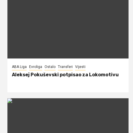
ABA Liga
Evroliga
Ostalo
Transferi
Vijesti
Aleksej Pokuševski potpisao za Lokomotivu