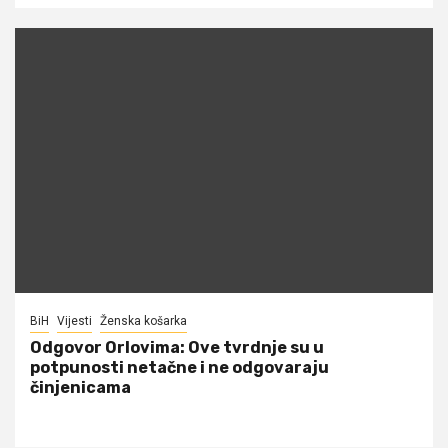
BiH
Vijesti
Ženska košarka
Odgovor Orlovima: ​Ove tvrdnje su u
potpunosti netačne i ne odgovaraju
činjenicama