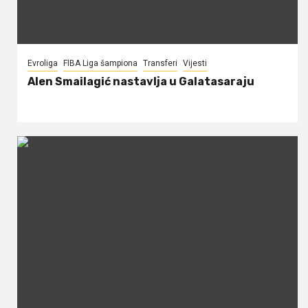
Evroliga
FIBA Liga šampiona
Transferi
Vijesti
Alen Smailagić nastavlja u Galatasaraju