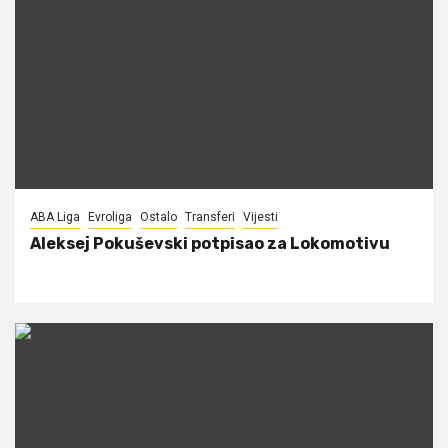
ABA Liga
Evroliga
Ostalo
Transferi
Vijesti
Aleksej Pokuševski potpisao za Lokomotivu