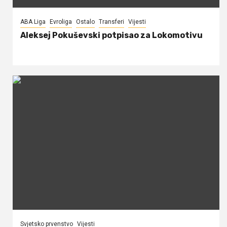
ABA Liga
Evroliga
Ostalo
Transferi
Vijesti
Aleksej Pokuševski potpisao za Lokomotivu
Svjetsko prvenstvo
Vijesti