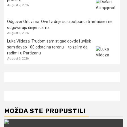
August 7, 2026
Odgovor Orlovima: ​Ove tvrdnje su u potpunosti netačne i ne
odgovaraju činjenicama
August 6, 2026
Luka Vildoza: Trudom sam stigao dovde i uvijek
sam davao 100 odsto na terenu – to želim da
radim i u Partizanu
August 6, 2026
MOŽDA STE PROPUSTILI