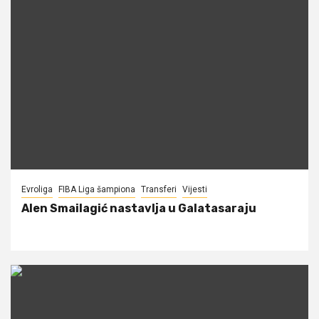
Evroliga
FIBA Liga šampiona
Transferi
Vijesti
Alen Smailagić nastavlja u Galatasaraju