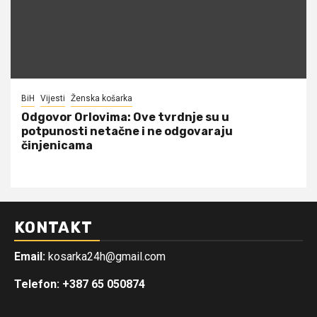
BiH
Vijesti
Ženska košarka
Odgovor Orlovima: ​Ove tvrdnje su u
potpunosti netačne i ne odgovaraju
činjenicama
KONTAKT
Email:
kosarka24h@gmail.com
Telefon: +387 65 050874