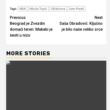
NBA
Nikola Topić
Oklahoma
Sem Presti
Tags:
Continue
Previous
Next
Beograd je Zvezdin
Saša Obradović: Ključno
Reading
domaći teren: Makabi je
je bilo naše veliko srce
šesti u nizu
MORE STORIES