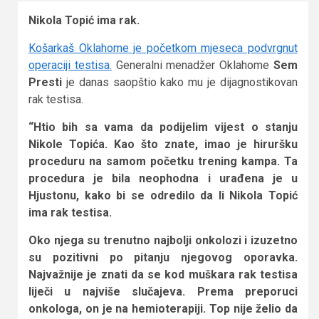
Nikola Topić ima rak.
Košarkaš Oklahome je početkom mjeseca podvrgnut
operaciji testisa.
Generalni menadžer Oklahome
Sem
Presti
je danas saopštio kako mu je dijagnostikovan
rak testisa.
“Htio bih sa vama da podijelim vijest o stanju
Nikole Topića. Kao što znate, imao je hiruršku
proceduru na samom početku trening kampa. Ta
procedura je bila neophodna i urađena je u
Hjustonu, kako bi se odredilo da li Nikola Topić
ima rak testisa.
Oko njega su trenutno najbolji onkolozi i izuzetno
su pozitivni po pitanju njegovog oporavka.
Najvažnije je znati da se kod muškara rak testisa
liječi u najviše slučajeva. Prema preporuci
onkologa, on je na hemioterapiji. Top nije želio da