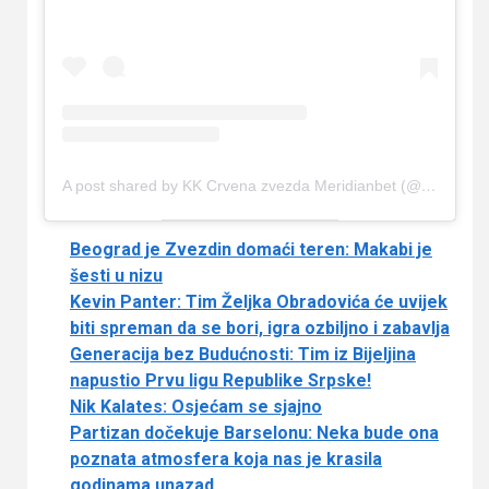
A post shared by KK Crvena zvezda Meridianbet (@crvenazvezdakk)
Beograd je Zvezdin domaći teren: Makabi je
šesti u nizu
Kevin Panter: Tim Željka Obradovića će uvijek
biti spreman da se bori, igra ozbiljno i zabavlja
Generacija bez Budućnosti: Tim iz Bijeljina
napustio Prvu ligu Republike Srpske!
Nik Kalates: Osjećam se sjajno
Partizan dočekuje Barselonu: Neka bude ona
poznata atmosfera koja nas je krasila
godinama unazad