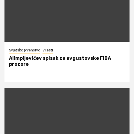
Svjetsko prvenstvo
Vijesti
Alimpijevićev spisak za avgustovske FIBA
prozore