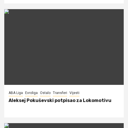
ABA Liga
Evroliga
Ostalo
Transferi
Vijesti
Aleksej Pokuševski potpisao za Lokomotivu