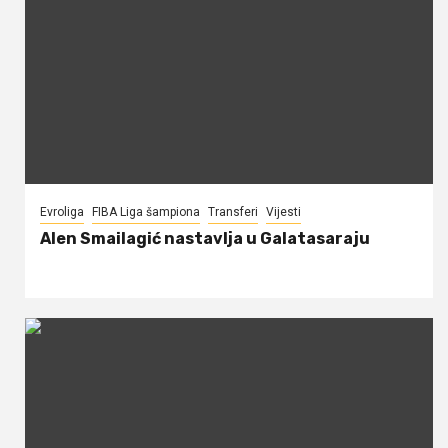
Evroliga
FIBA Liga šampiona
Transferi
Vijesti
Alen Smailagić nastavlja u Galatasaraju