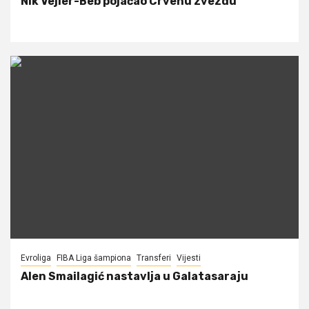
Nik Vejler-Beb pojačao Crvenu zvezdu
Evroliga
FIBA Liga šampiona
Transferi
Vijesti
Alen Smailagić nastavlja u Galatasaraju