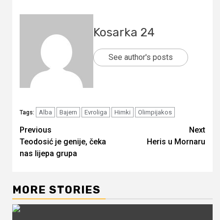
Kosarka 24
See author's posts
Alba
Bajern
Evroliga
Himki
Olimpijakos
Tags:
Continue
Previous
Next
Teodosić je genije, čeka
Heris u Mornaru
Reading
nas lijepa grupa
MORE STORIES