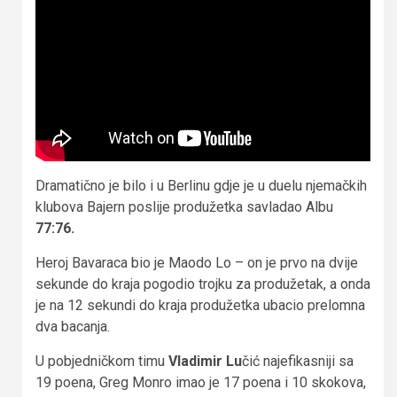
Dramatično je bilo i u Berlinu gdje je u duelu njemačkih
klubova Bajern poslije produžetka savladao Albu
77:76.
Heroj Bavaraca bio je Maodo Lo – on je prvo na dvije
sekunde do kraja pogodio trojku za produžetak, a onda
je na 12 sekundi do kraja produžetka ubacio prelomna
dva bacanja.
U pobjedničkom timu
Vladimir Lu
čić najefikasniji sa
19 poena, Greg Monro imao je 17 poena i 10 skokova,