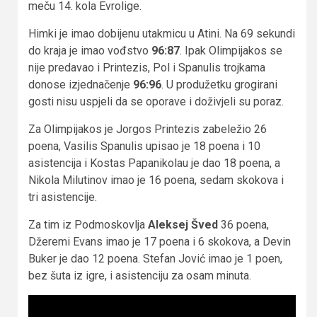
meču 14. kola Evrolige.
Himki je imao dobijenu utakmicu u Atini. Na 69 sekundi
do kraja je imao vođstvo
96:87
. Ipak Olimpijakos se
nije predavao i Printezis, Pol i Spanulis trojkama
donose izjednačenje
96:96
. U produžetku grogirani
gosti nisu uspjeli da se oporave i doživjeli su poraz.
Za Olimpijakos je Jorgos Printezis zabeležio 26
poena, Vasilis Spanulis upisao je 18 poena i 10
asistencija i Kostas Papanikolau je dao 18 poena, a
Nikola Milutinov imao je 16 poena, sedam skokova i
tri asistencije.
Za tim iz Podmoskovlja
Aleksej Šved
36 poena,
Džeremi Evans imao je 17 poena i 6 skokova, a Devin
Buker je dao 12 poena. Stefan Jović imao je 1 poen,
bez šuta iz igre, i asistenciju za osam minuta.