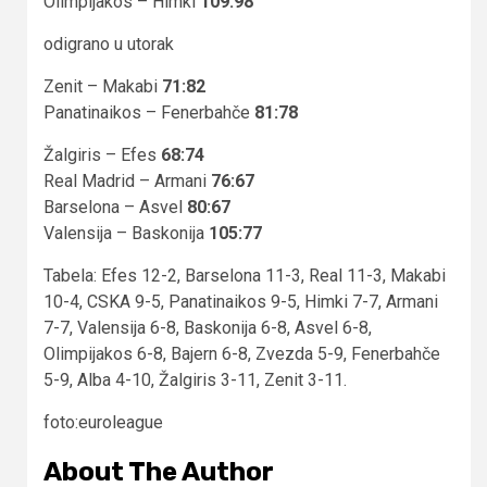
Olimpijakos – Himki
109:98
odigrano u utorak
Zenit – Makabi
71:82
Panatinaikos – Fenerbahče
81:78
Žalgiris – Efes
68:74
Real Madrid – Armani
76:67
Barselona – Asvel
80:67
Valensija – Baskonija
105:77
Tabela: Efes 12-2, Barselona 11-3, Real 11-3, Makabi
10-4, CSKA 9-5, Panatinaikos 9-5, Himki 7-7, Armani
7-7, Valensija 6-8, Baskonija 6-8, Asvel 6-8,
Olimpijakos 6-8, Bajern 6-8, Zvezda 5-9, Fenerbahče
5-9, Alba 4-10, Žalgiris 3-11, Zenit 3-11.
foto:euroleague
About The Author