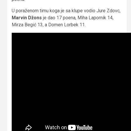
U poraženom timu koga je sa klupe vodio Jure Zdovc,
Marvin Džons
je dao 17 poena, Miha Lapornik 14,
Mirza Begić 13, a Domen Lorbek 11.