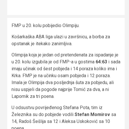
FMP u 20. kolu pobijedio Olimpiju.
Košarkaška ABA liga ulazi u završnicu, a borba za
opstanak je itekako zanimljiva.
Olimpija koja je jedan od pretendenata za ispadanje je
u 20. kolu izgubila je od FMP-a u gostima
64:63
i sada
imaju učinak od šest pobjeda i 14 poraza koliko ima i
Krka. FMP je na učinku osam pobjeda i 12 poraza.
Imala je Olimpija dva posljednja šuta za pobjedu, ali
nisu uspjeli da pogode najprije Tomić za dva, a ni
Lapornik za tri poena.
U odsustvu povrijeđenog Stefana Pota, tim iz
Železnika su do pobjede vodili
Stefan Momirov
sa
14, Radoš Šešlija sa 12 i Aleksa Uskoković sa 10
poena.