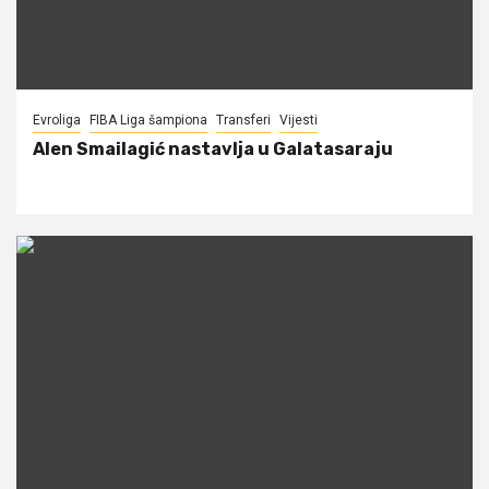
Evroliga
FIBA Liga šampiona
Transferi
Vijesti
Alen Smailagić nastavlja u Galatasaraju