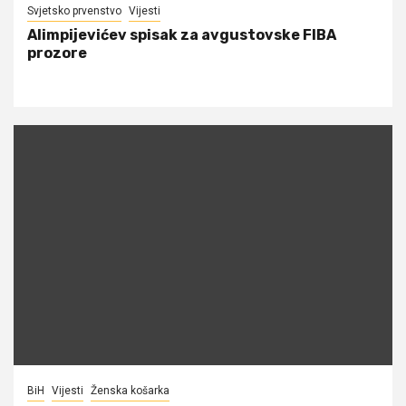
Svjetsko prvenstvo
Vijesti
Alimpijevićev spisak za avgustovske FIBA
prozore
BiH
Vijesti
Ženska košarka