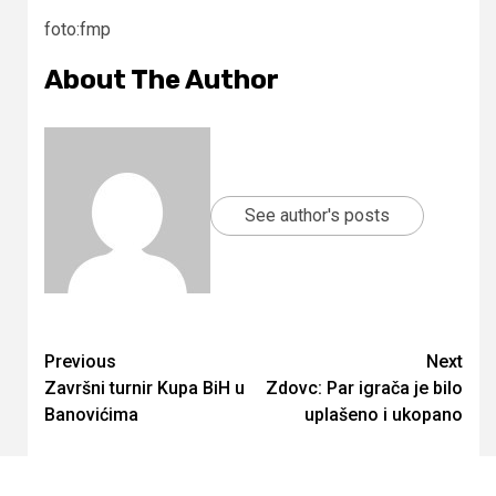
foto:fmp
About The Author
See author's posts
Continue
Previous
Next
Završni turnir Kupa BiH u
Zdovc: Par igrača je bilo
Reading
Banovićima
uplašeno i ukopano