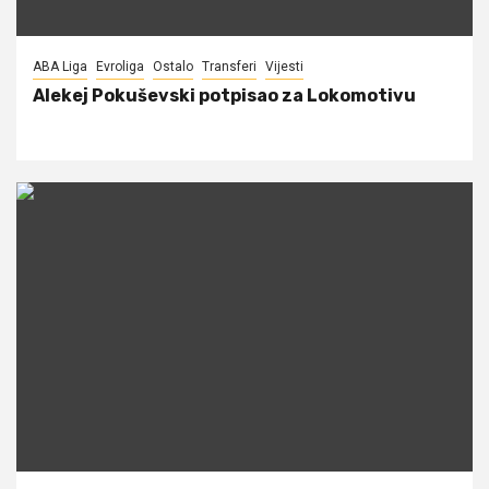
ABA Liga
Evroliga
Ostalo
Transferi
Vijesti
Alekej Pokuševski potpisao za Lokomotivu