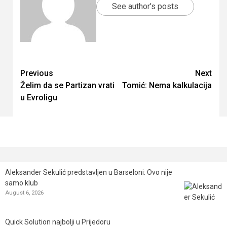
See author's posts
Continue
Previous
Next
Želim da se Partizan vrati
Tomić: Nema kalkulacija
Reading
u Evroligu
Aleksander Sekulić predstavljen u Barseloni: Ovo nije
samo klub
August 6, 2026
Quick Solution najbolji u Prijedoru