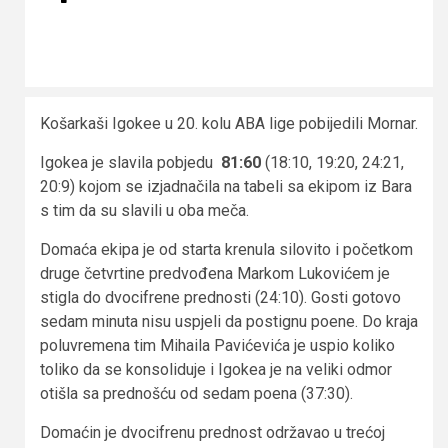
Košarkaši Igokee u 20. kolu ABA lige pobijedili Mornar.
Igokea je slavila pobjedu
81:60
(18:10, 19:20, 24:21,
20:9) kojom se izjadnačila na tabeli sa ekipom iz Bara
s tim da su slavili u oba meča.
Domaća ekipa je od starta krenula silovito i početkom
druge četvrtine predvođena Markom Lukovićem je
stigla do dvocifrene prednosti (24:10). Gosti gotovo
sedam minuta nisu uspjeli da postignu poene. Do kraja
poluvremena tim Mihaila Pavićevića je uspio koliko
toliko da se konsoliduje i Igokea je na veliki odmor
otišla sa prednošću od sedam poena (37:30).
Domaćin je dvocifrenu prednost održavao u trećoj