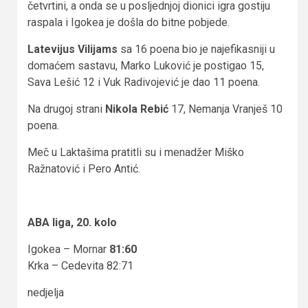
četvrtini, a onda se u posljednjoj dionici igra gostiju
raspala i Igokea je došla do bitne pobjede.
Latevijus Vilijams
sa 16 poena bio je najefikasniji u
domaćem sastavu, Marko Luković je postigao 15,
Sava Lešić 12 i Vuk Radivojević je dao 11 poena.
Na drugoj strani
Nikola Rebić
17, Nemanja Vranješ 10
poena.
Meč u Laktašima pratitli su i menadžer Miško
Ražnatović i Pero Antić.
ABA liga, 20. kolo
Igokea – Mornar
81:60
Krka – Cedevita 82:71
nedjelja