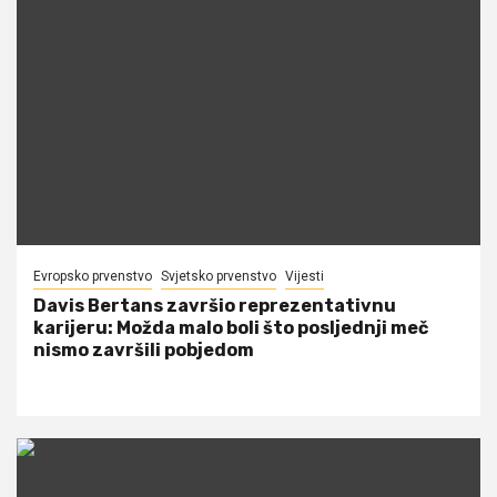
Evropsko prvenstvo
Svjetsko prvenstvo
Vijesti
Davis Bertans završio reprezentativnu
karijeru: Možda malo boli što posljednji meč
nismo završili pobjedom