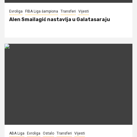
Evroliga
FIBA Liga šampiona
Transferi
Vijesti
Alen Smailagić nastavlja u Galatasaraju
ABA Liga
Evroliga
Ostalo
Transferi
Vijesti