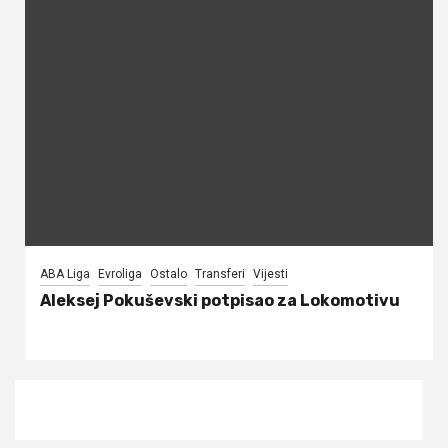
ABA Liga
Evroliga
Ostalo
Transferi
Vijesti
Aleksej Pokuševski potpisao za Lokomotivu