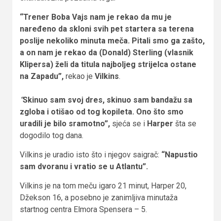
“Trener Boba Vajs nam je rekao da mu je
naređeno da skloni svih pet startera sa terena
poslije nekoliko minuta meča. Pitali smo ga zašto,
a on nam je rekao da (Donald) Sterling (vlasnik
Klipersa) želi da titula najboljeg strijelca ostane
na Zapadu”,
rekao je
Vilkins
.
“
Skinuo sam svoj dres, skinuo sam bandažu sa
zgloba i otišao od tog kopileta. Ono što smo
uradili je bilo sramotno”,
sjeća se i
Harper
šta se
dogodilo tog dana.
Vilkins je uradio isto što i njegov saigrač:
“Napustio
sam dvoranu i vratio se u Atlantu”.
Vilkins je na tom meču igaro 21 minut, Harper 20,
Džekson 16, a posebno je zanimljiva minutaža
startnog centra Elmora Spensera – 5.