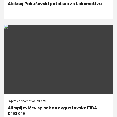
Aleksej Pokuševski potpisao za Lokomotivu
Svjetsko prvenstvo
Vijesti
Alimpijevićev spisak za avgustovske FIBA
prozore