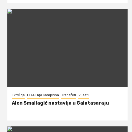
Evroliga
FIBA Liga šampiona
Transferi
Vijesti
Alen Smailagić nastavlja u Galatasaraju