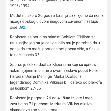
1993/1994.
Međutim, skoro 20 godina kasnija saznajemo da nema
ničega epskog u ovom njegovom čuvenom nastupu
piše
B92.
Robinson se borio sa mladim Šekilom O’Nilom za
titulu najboljeg strijelca lige, bilo mu je potrebno da u
posljednjem meču postigne pet poena više, a Šek je
te noći ubacio 32.
Spurse je čekao duel sa Klipersima koji su uprkos
nekim sjajnim imenima u svom sastavu poput Rona
Harpera, Denija Meninga, Marka Dželsona ili
legendarnog Dominika Vilkinsa bili daleko od plej-ofa
sa učinkom 27-55.
Robinson je pogodio 26 od 41 šuta iz igre i meč
završio sa 71 poenom. Međutim, Vilkins otkriva
skandaloznu pozadinu toga.