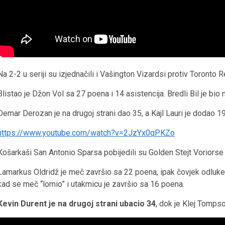
Na 2-2 u seriji su izjednačili i Vašington Vizardsi protiv Toront
Blistao je Džon Vol sa 27 poena i 14 asistencija. Bredli Bil je bio
Demar Derozan je na drugoj strani dao 35, a Kajl Lauri je dodao 1
https://www.youtube.com/watch?v=2JzYx0qPKZo
Košarkaši San Antonio Sparsa pobijedili su Golden Stejt Voriors
Lamarkus Oldridž je meč završio sa 22 poena, ipak čovjek odluke 
kad se meč “lomio” i utakmicu je završio sa 16 poena.
Kevin Durent je na drugoj strani ubacio 34
, dok je Klej Tomps