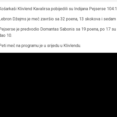
Košarkaši Klivlend Kavalirsa pobijedili su Indijana Pejserse 104:10
Lebron Džejms je meč završio sa 32 poena, 13 skokova i sedam as
Pejserse je predvodio Domantas Sabonis sa 19 poena, po 17 su po
dao 10.
Peti meč na programu je u srijedu u Klivlendu.