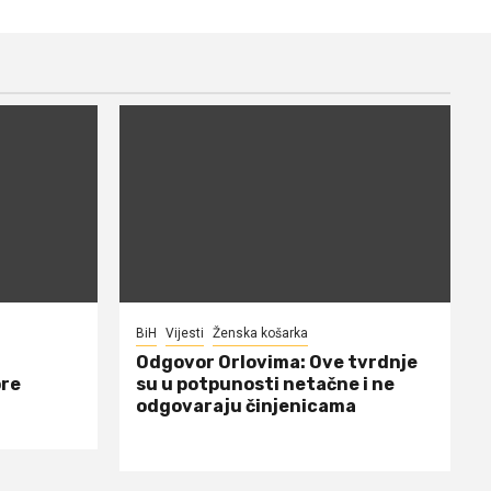
BiH
Vijesti
Ženska košarka
Odgovor Orlovima: ​Ove tvrdnje
ore
su u potpunosti netačne i ne
odgovaraju činjenicama