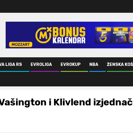
VA LIGA RS
EVROLIGA
EVROKUP
NBA
ŽENSKA KO
Vašington i Klivlend izjednači