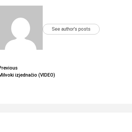
See author's posts
Continue
Previous
Milvoki izjednačio (VIDEO)
Reading