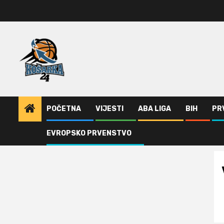
Skip
to
content
POČETNA
VIJESTI
ABA LIGA
BIH
PR
EVROPSKO PRVENSTVO
Home
Vašington i Klivlend izjednačili