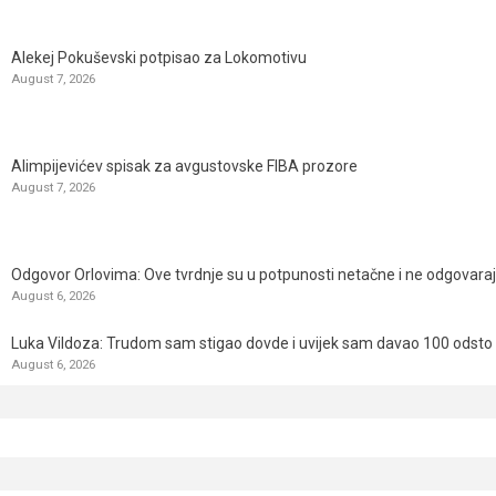
Alekej Pokuševski potpisao za Lokomotivu
August 7, 2026
Alimpijevićev spisak za avgustovske FIBA prozore
August 7, 2026
Odgovor Orlovima: ​Ove tvrdnje su u potpunosti netačne i ne odgovara
August 6, 2026
Luka Vildoza: Trudom sam stigao dovde i uvijek sam davao 100 odsto n
August 6, 2026