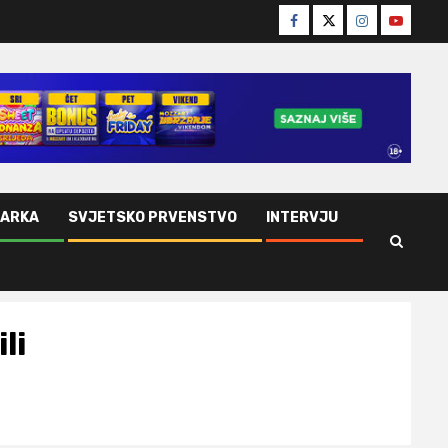
Facebook
Twitter
Instagram
Youtube
ŠARKA
SVJETSKO PRVENSTVO
INTERVJU
li