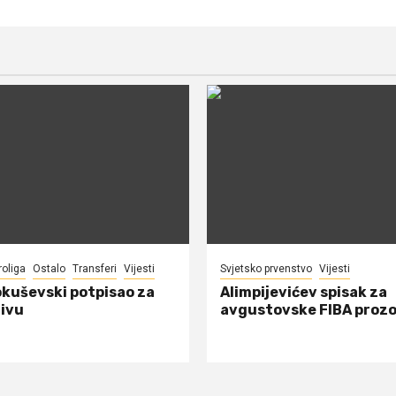
roliga
Ostalo
Transferi
Vijesti
Svjetsko prvenstvo
Vijesti
okuševski potpisao za
Alimpijevićev spisak za
ivu
avgustovske FIBA proz