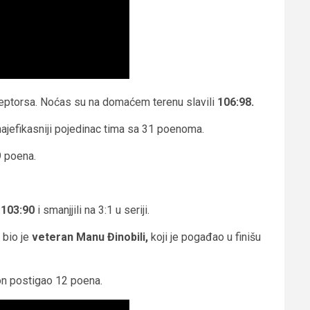
o Reptorsa. Noćas su na domaćem terenu slavili
106:98.
 najefikasniji pojedinac tima sa 31 poenoma.
9 poena.
e
103:90
i smanjjili na 3:1 u seriji.
bio je
veteran Manu Đinobili,
koji je pogađao u finišu
on postigao 12 poena.