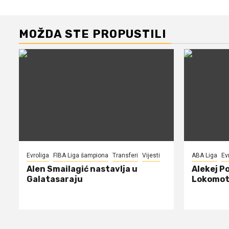
MOŽDA STE PROPUSTILI
Evroliga
FIBA Liga šampiona
Transferi
Vijesti
ABA Liga
Ev
Alen Smailagić nastavlja u
Alekej P
Galatasaraju
Lokomot