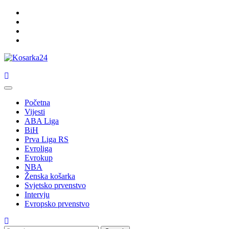
Skip
Facebook
to
Twitter
content
Instagram
Youtube
Primary
Menu
Početna
Vijesti
ABA Liga
BiH
Prva Liga RS
Evroliga
Evrokup
NBA
Ženska košarka
Svjetsko prvenstvo
Intervju
Evropsko prvenstvo