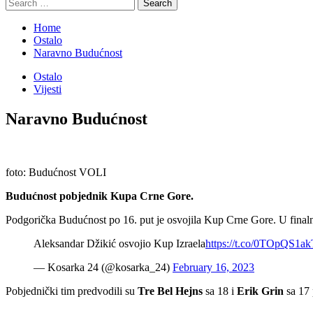
Search
for:
Home
Ostalo
Naravno Budućnost
Ostalo
Vijesti
Naravno Budućnost
foto: Budućnost VOLI
Budućnost pobjednik Kupa Crne Gore.
Podgorička Budućnost po 16. put je osvojila Kup Crne Gore. U final
Aleksandar Džikić osvojio Kup Izraela
https://t.co/0TOpQS1ak
— Kosarka 24 (@kosarka_24)
February 16, 2023
Pobjednički tim predvodili su
Tre Bel Hejns
sa 18 i
Erik Grin
sa 17 