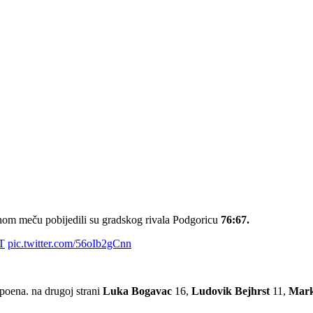
nom meču pobijedili su gradskog rivala Podgoricu
76:67.
T
pic.twitter.com/56oIb2gCnn
poena. na drugoj strani
Luka Bogavac
16,
Ludovik Bejhrst
11,
Mark