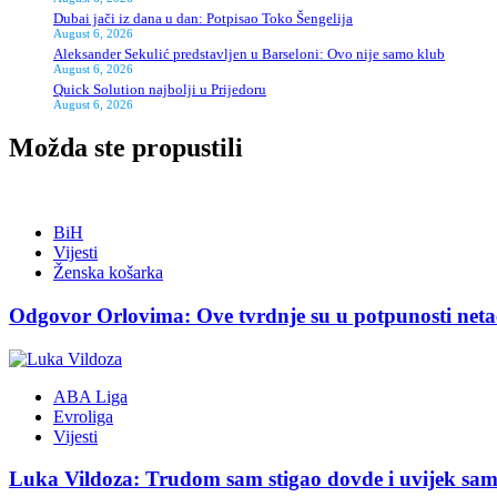
Dubai jači iz dana u dan: Potpisao Toko Šengelija
August 6, 2026
Aleksander Sekulić predstavljen u Barseloni: Ovo nije samo klub
August 6, 2026
Quick Solution najbolji u Prijedoru
August 6, 2026
Možda ste propustili
BiH
Vijesti
Ženska košarka
Odgovor Orlovima: ​Ove tvrdnje su u potpunosti neta
ABA Liga
Evroliga
Vijesti
Luka Vildoza: Trudom sam stigao dovde i uvijek sam 