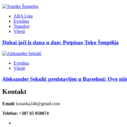
ABA Liga
Evroliga
Transferi
Vijesti
Dubai jači iz dana u dan: Potpisao Toko Šengelija
Evroliga
Vijesti
Aleksander Sekulić predstavljen u Barseloni: Ovo nij
Kontakt
Email:
kosarka24h@gmail.com
Telefon: +387 65 050874
Facebook