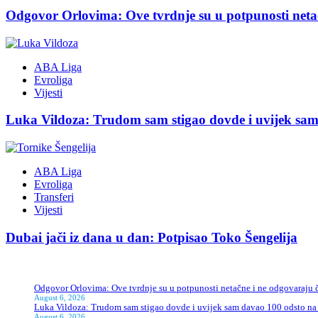
Odgovor Orlovima: ​Ove tvrdnje su u potpunosti neta
ABA Liga
Evroliga
Vijesti
Luka Vildoza: Trudom sam stigao dovde i uvijek sam 
ABA Liga
Evroliga
Transferi
Vijesti
Dubai jači iz dana u dan: Potpisao Toko Šengelija
Odgovor Orlovima: ​Ove tvrdnje su u potpunosti netačne i ne odgovaraju
August 6, 2026
Luka Vildoza: Trudom sam stigao dovde i uvijek sam davao 100 odsto na t
August 6, 2026