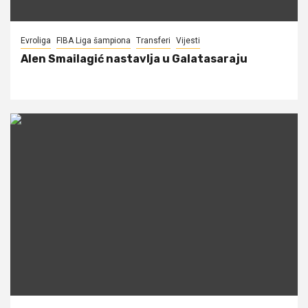
Evroliga
FIBA Liga šampiona
Transferi
Vijesti
Alen Smailagić nastavlja u Galatasaraju