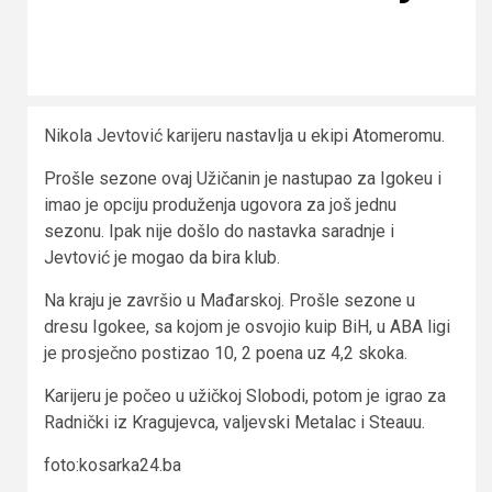
Nikola Jevtović karijeru nastavlja u ekipi Atomeromu.
Prošle sezone ovaj Užičanin je nastupao za Igokeu i
imao je opciju produženja ugovora za još jednu
sezonu. Ipak nije došlo do nastavka saradnje i
Jevtović je mogao da bira klub.
Na kraju je završio u Mađarskoj. Prošle sezone u
dresu Igokee, sa kojom je osvojio kuip BiH, u ABA ligi
je prosječno postizao 10, 2 poena uz 4,2 skoka.
Karijeru je počeo u užičkoj Slobodi, potom je igrao za
Radnički iz Kragujevca, valjevski Metalac i Steauu.
foto:kosarka24.ba