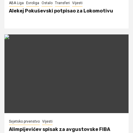
ABA Liga
Evroliga
Ostalo
Transferi
Vijesti
Alekej Pokuševski potpisao za Lokomotivu
Svjetsko prvenstvo
Vijesti
Alimpijevićev spisak za avgustovske FIBA