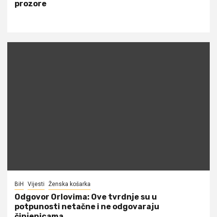
prozore
BiH
Vijesti
Ženska košarka
Odgovor Orlovima: ​Ove tvrdnje su u
potpunosti netačne i ne odgovaraju
činjenicama