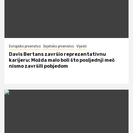
Evropsko prvenstvo
Svjetsko prvenstvo
Vijesti
Davis Bertans završio reprezentativnu
karijeru: Možda malo boli što posljednji meč
nismo završili pobjedom