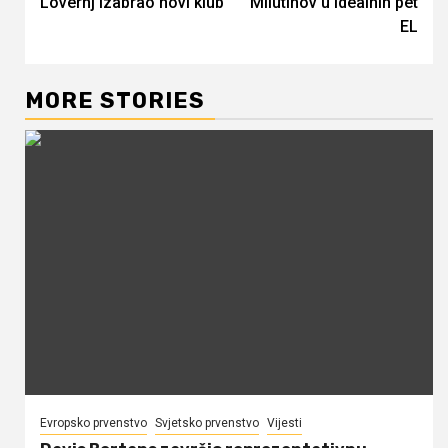
Lovernj izabrao novi klub
Milutinov u idealnih pet
Reading
EL
MORE STORIES
Evropsko prvenstvo
Svjetsko prvenstvo
Vijesti