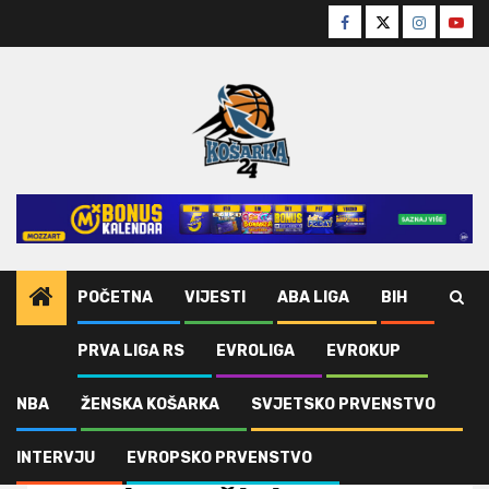
Skip
Facebook
Twitter
Instagra
Yout
to
content
POČETNA
VIJESTI
ABA LIGA
BIH
PRVA LIGA RS
EVROLIGA
EVROKUP
Home
Vijesti
Najbolju petorku Evrokupa čini PARTIZAN
NBA
ŽENSKA KOŠARKA
SVJETSKO PRVENSTVO
Evrokup
Vijesti
Najbolju petorku
INTERVJU
EVROPSKO PRVENSTVO