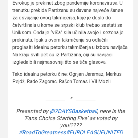
Evrokup je prekinut zbog pandemije koronavirusa. U
trenutku prekida Partizanu su davane najveće šanse
za osvajanje ovog takmičenja, koje je došlo do
četvrtfinala u kome se srpski klub trebao sastati sa
Uniksom. Onda je “viša” sila učinila svoje i sezona je
prekinuta. Ipak u ovom takmičenju su odlučili
proglasiti idealnu petorku takmičenja u izboru navijača.
Na kraju svih pet su iz Partizana, čiji su navijači
izgleda bili najmasovniji što se tiče glasova.
Tako idealnu petorku čine: Ognjen Jaramaz, Markus
Pejdž, Rade Zagorac, Rašon Tomas i Vil Mozli.
Presented by
@7DAYSBasketball
, here is the
'Fans Choice Starting Five' as voted by
you!????
#RoadToGreatness
#EUROLEAGUEUNITED