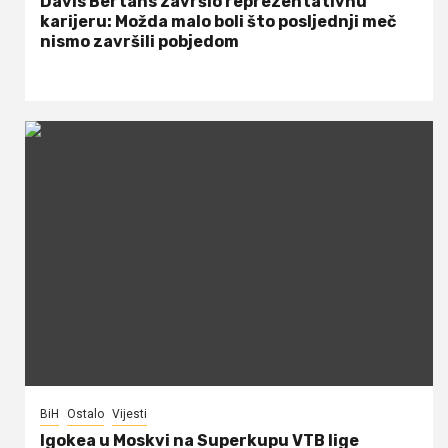
Davis Bertans završio reprezentativnu
karijeru: Možda malo boli što posljednji meč
nismo završili pobjedom
BiH
Ostalo
Vijesti
Igokea u Moskvi na Superkupu VTB lige