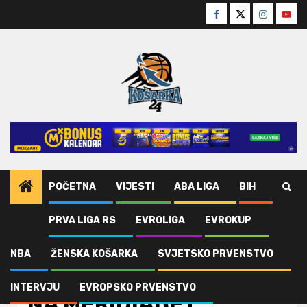
Skip
Facebook
Twitter
Instagra
Yout
to
content
POČETNA
VIJESTI
ABA LIGA
BIH
PRVA LIGA RS
EVROLIGA
EVROKUP
Home
Ostalo
NA MERIDIABET ONLAJN KAZINU VEČERAS TE ČEKA JACKPOT
NBA
ŽENSKA KOŠARKA
SVJETSKO PRVENSTVO
Ostalo
Vijesti
INTERVJU
EVROPSKO PRVENSTVO
NA MERIDIABET