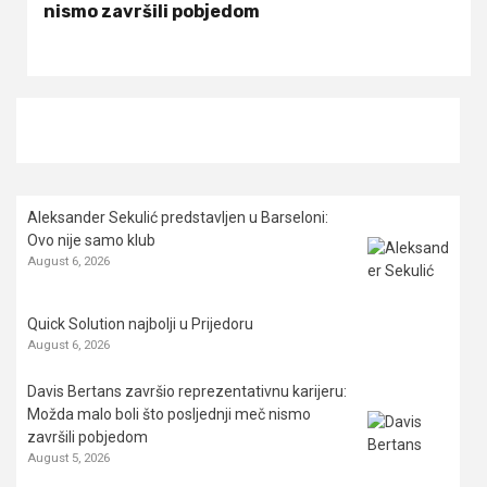
nismo završili pobjedom
Aleksander Sekulić predstavljen u Barseloni:
Ovo nije samo klub
August 6, 2026
Quick Solution najbolji u Prijedoru
August 6, 2026
Davis Bertans završio reprezentativnu karijeru:
Možda malo boli što posljednji meč nismo
završili pobjedom
August 5, 2026