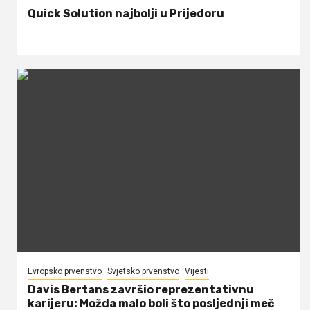
Quick Solution najbolji u Prijedoru
Evropsko prvenstvo
Svjetsko prvenstvo
Vijesti
Davis Bertans završio reprezentativnu
karijeru: Možda malo boli što posljednji meč