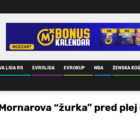
VA LIGA RS
EVROLIGA
EVROKUP
NBA
ŽENSKA KO
Mornarova “žurka” pred plej 