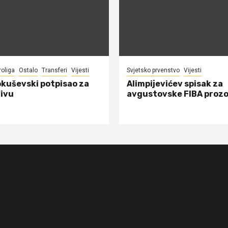
roliga
Ostalo
Transferi
Vijesti
Svjetsko prvenstvo
Vijesti
okuševski potpisao za
Alimpijevićev spisak za
ivu
avgustovske FIBA proz