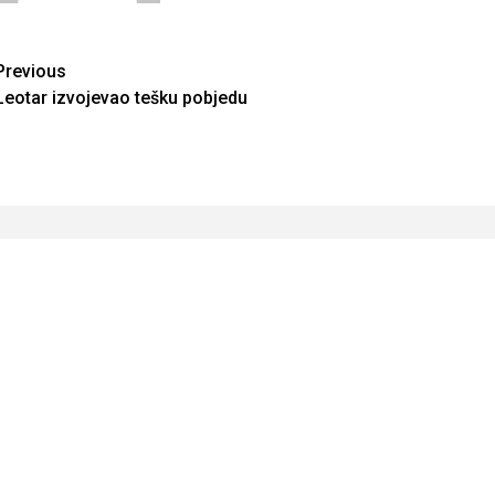
Continue
Previous
Leotar izvojevao tešku pobjedu
Reading