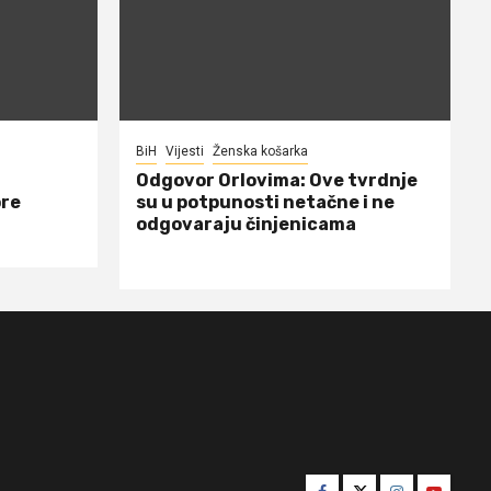
BiH
Vijesti
Ženska košarka
Odgovor Orlovima: ​Ove tvrdnje
ore
su u potpunosti netačne i ne
odgovaraju činjenicama
Facebook
Twitter
Instagram
Youtube