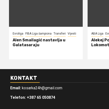
Evroliga
FIBA Liga šampiona
Transferi
Vijesti
ABA Liga
Ev
Alen Smailagić nastavlja u
Alekej P
Galatasaraju
Lokomot
KONTAKT
Email:
kosarka24h@gmail.com
Telefon: +387 65 050874