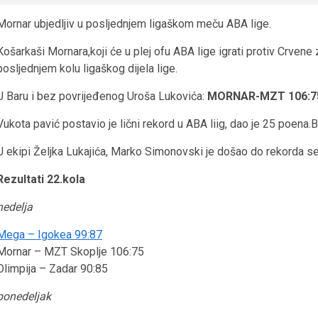
Mornar ubjedljiv u posljednjem ligaškom meču ABA lige.
Košarkaši Mornara,koji će u plej ofu ABA lige igrati protiv Crvene
posljednjem kolu ligaškog dijela lige.
U Baru i bez povrijeđenog Uroša Lukovića:
MORNAR-MZT 106:7
Vukota pavić postavio je lični rekord u ABA liig, dao je 25 poena.
U ekipi Željka Lukajića, Marko Simonovski je došao do rekorda se
Rezultati 22.kola
nedelja
Mega – Igokea 99:87
Mornar – MZT Skoplje 106:75
Olimpija – Zadar 90:85
ponedeljak