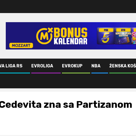
VA LIGA RS
EVROLIGA
EVROKUP
NBA
ŽENSKA KO
Cedevita zna sa Partizanom