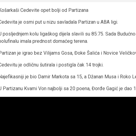
Košarkaši Cedevite opet bolji od Partizana
Cedevita je osmi put u nizu savladala Partizan u ABA ligi.
U posljednjem kolu ligaškog dijela slavili su 85:75. Sada Budućn
polufinalu imala prednost domaćeg terena.
Partizan je igrao bez Vilijams Gosa, Đoke Šalića i Novice Veličko
Cedevitu je odličnu šutirala i postigla čak 14 trojki.
Najefikasniji je bio Damir Markota sa 15, a Džanan Musa i Roko Le
U Partizanu Kvami Von najbolji sa 20 poena, Đorđe Gagić je dao 1