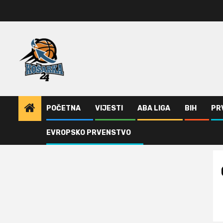
Skip
to
content
POČETNA
VIJESTI
ABA LIGA
BIH
PR
EVROPSKO PRVENSTVO
Home
Cedevita zna sa Partizanom