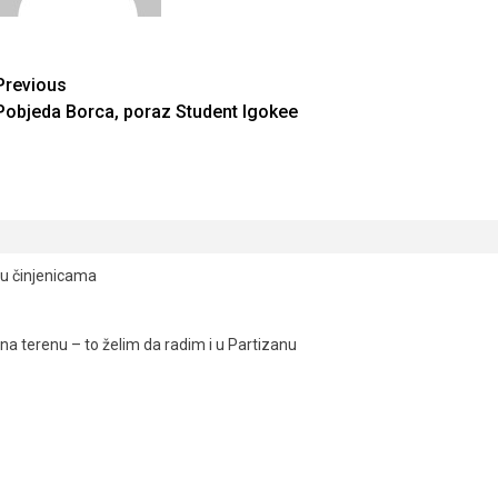
Continue
Previous
Pobjeda Borca, poraz Student Igokee
Reading
ju činjenicama
a terenu – to želim da radim i u Partizanu