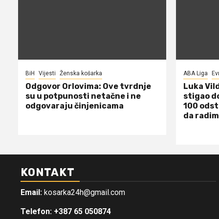
BiH
Vijesti
Ženska košarka
ABA Liga
Ev
Odgovor Orlovima: ​Ove tvrdnje
Luka Vil
su u potpunosti netačne i ne
stigao d
odgovaraju činjenicama
100 odst
da radim
KONTAKT
Email:
kosarka24h@gmail.com
Telefon: +387 65 050874