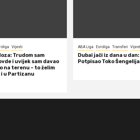
roliga
Vijesti
ABA Liga
Evroliga
Transferi
Vijest
doza: Trudom sam
Dubai jači iz dana u dan:
ovde i uvijek sam davao
Potpisao Toko Šengelija
o na terenu – to želim
 i u Partizanu