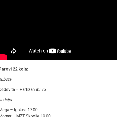
Parovi 22.kola:
subota
Cedevita – Partizan 85:75
nedelja
Mega – Igokea 17.00
Mornar – MZT Skoplje 19.00