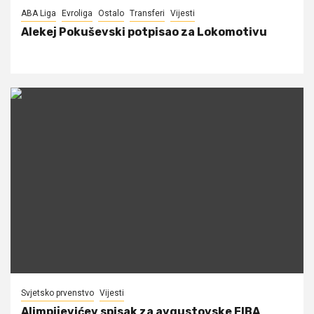
ABA Liga
Evroliga
Ostalo
Transferi
Vijesti
Alekej Pokuševski potpisao za Lokomotivu
Svjetsko prvenstvo
Vijesti
Alimpijevićev spisak za avgustovske FIBA