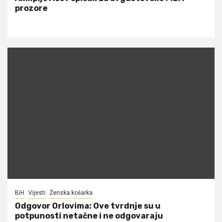
prozore
BiH
Vijesti
Ženska košarka
Odgovor Orlovima: ​Ove tvrdnje su u
potpunosti netačne i ne odgovaraju