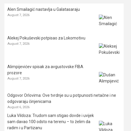
Alen Smailagić nastavlja u Galatasaraju
August 7, 2026
Alekej Pokuševski potpisao za Lokomotivu
August 7, 2026
Alimpijevićev spisak za avgustovske FIBA
prozore
August 7, 2026
Odgovor Orlovima: ​Ove tvrdnje su u potpunosti netačne i ne
odgovaraju činjenicama
August 6, 2026
Luka Vildoza: Trudom sam stigao dovde i uvijek
sam davao 100 odsto na terenu – to želim da
radim i u Partizanu