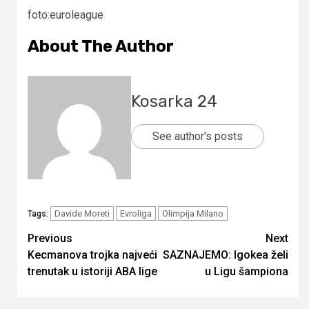
foto:euroleague
About The Author
Kosarka 24
See author's posts
Davide Moreti
Evroliga
Olimpija Milano
Tags:
Continue
Previous
Next
Kecmanova trojka najveći
SAZNAJEMO: Igokea želi
Reading
trenutak u istoriji ABA lige
u Ligu šampiona