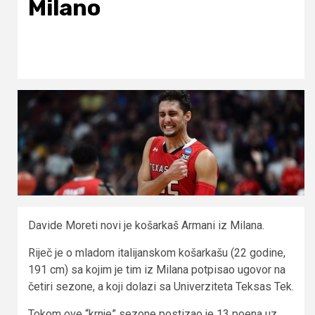
Milano
Davide Moreti novi je košarkaš Armani iz Milana.
Riječ je o mladom italijanskom košarkašu (22 godine,
191 cm) sa kojim je tim iz Milana potpisao ugovor na
četiri sezone, a koji dolazi sa Univerziteta Teksas Tek.
Tokom ove “krnje” sezone postizao je 13 poena uz