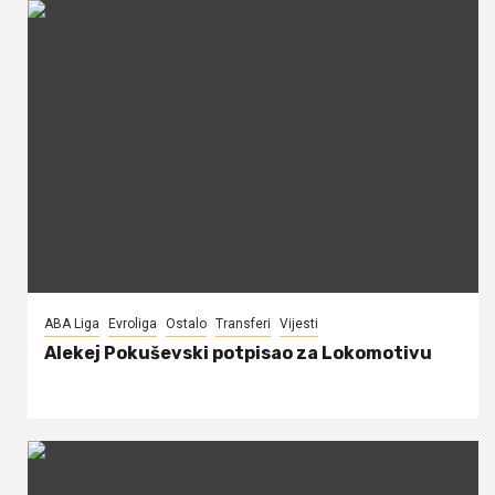
ABA Liga
Evroliga
Ostalo
Transferi
Vijesti
Alekej Pokuševski potpisao za Lokomotivu