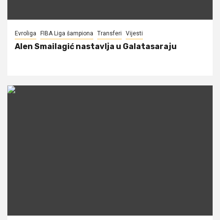
Evroliga
FIBA Liga šampiona
Transferi
Vijesti
Alen Smailagić nastavlja u Galatasaraju