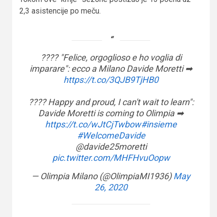
2,3 asistencije po meču.
???? "Felice, orgoglioso e ho voglia di
imparare": ecco a Milano Davide Moretti ➡
https://t.co/3QJB9TjHB0
???? Happy and proud, I can't wait to learn":
Davide Moretti is coming to Olimpia ➡
https://t.co/wJtCjTwbow
#insieme
#WelcomeDavide
@davide25moretti
pic.twitter.com/MHFHvuOopw
— Olimpia Milano (@OlimpiaMI1936)
May
26, 2020