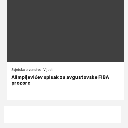
Svjetsko prvenstvo
Vijesti
Alimpijevićev spisak za avgustovske FIBA
prozore