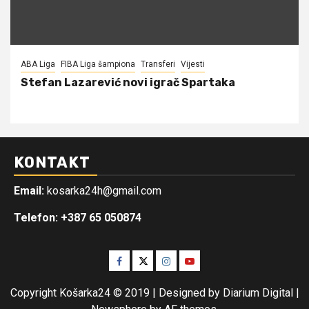
ABA Liga
FIBA Liga šampiona
Transferi
Vijesti
Stefan Lazarević novi igrač Spartaka
KONTAKT
Email:
kosarka24h@gmail.com
Telefon: +387 65 050874
Facebook
Twitter
Instagram
Youtube
Copyright Košarka24 © 2019 | Designed by Diarium Digital
|