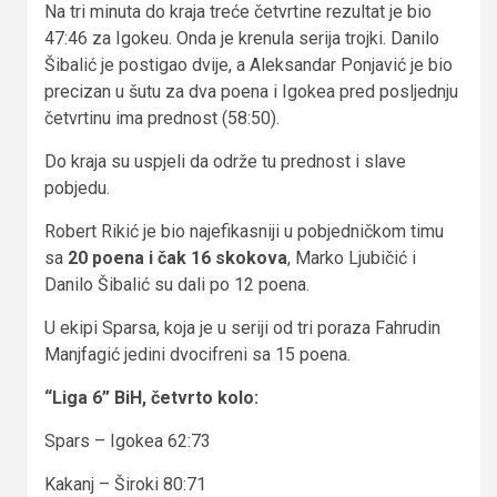
Na tri minuta do kraja treće četvrtine rezultat je bio
47:46 za Igokeu. Onda je krenula serija trojki. Danilo
Šibalić je postigao dvije, a Aleksandar Ponjavić je bio
precizan u šutu za dva poena i Igokea pred posljednju
četvrtinu ima prednost (58:50).
Do kraja su uspjeli da održe tu prednost i slave
pobjedu.
Robert Rikić je bio najefikasniji u pobjedničkom timu
sa
20 poena i čak 16 skokova
, Marko Ljubičić i
Danilo Šibalić su dali po 12 poena.
U ekipi Sparsa, koja je u seriji od tri poraza Fahrudin
Manjfagić jedini dvocifreni sa 15 poena.
“Liga 6” BiH, četvrto kolo:
Spars – Igokea 62:73
Kakanj – Široki 80:71