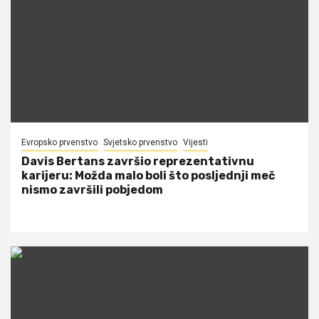
Evropsko prvenstvo
Svjetsko prvenstvo
Vijesti
Davis Bertans završio reprezentativnu
karijeru: Možda malo boli što posljednji meč
nismo završili pobjedom