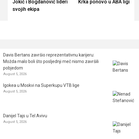
Jokić i Bogdanović lideri
Krka ponovo u ABA ligi
Reading
svojih ekipa
Davis Bertans završio reprezentativnu karijeru:
Možda malo boli što posljednji meč nismo završili
pobjedom
August 5, 2026
Igokea u Moskvi na Superkupu VTB lige
August 5, 2026
Danijel Tajs u Tel Avivu
August 5, 2026