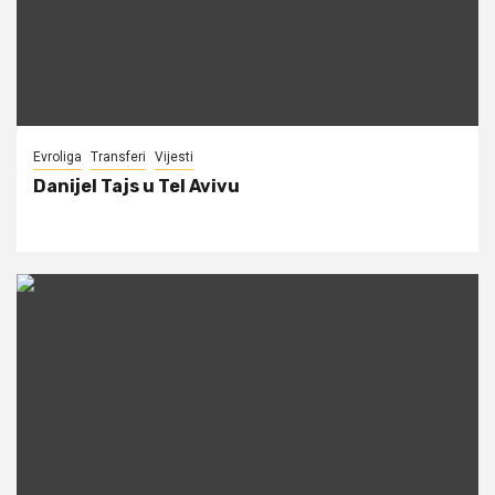
Evroliga
Transferi
Vijesti
Danijel Tajs u Tel Avivu