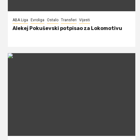
ABA Liga
Evroliga
Ostalo
Transferi
Vijesti
Alekej Pokuševski potpisao za Lokomotivu