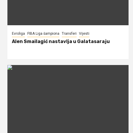
Evroliga
FIBA Liga šampiona
Transferi
Vijesti
Alen Smailagić nastavlja u Galatasaraju