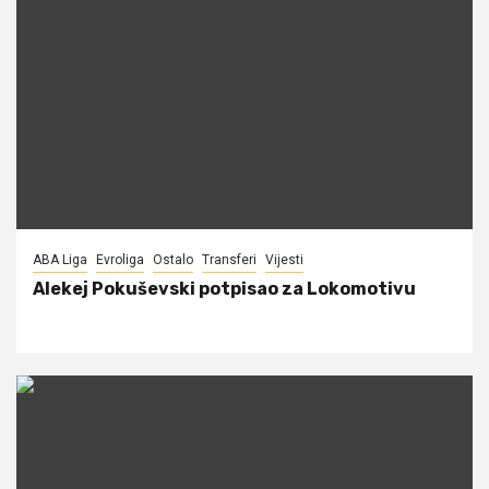
ABA Liga
Evroliga
Ostalo
Transferi
Vijesti
Alekej Pokuševski potpisao za Lokomotivu