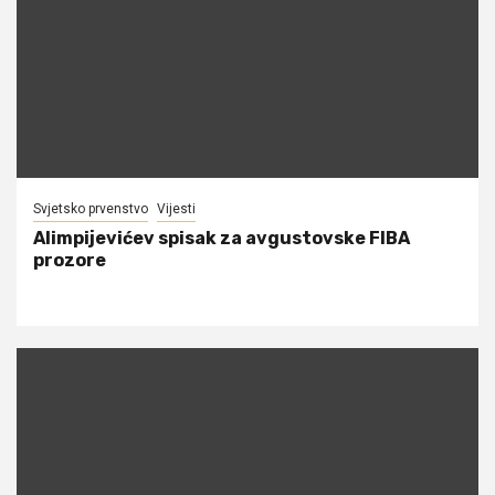
Svjetsko prvenstvo
Vijesti
Alimpijevićev spisak za avgustovske FIBA
prozore