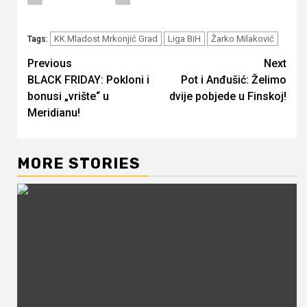
KK Mladost Mrkonjić Grad
Liga BiH
Žarko Milaković
Tags:
Continue
Previous
Next
BLACK FRIDAY: Pokloni i
Pot i Anđušić: Želimo
Reading
bonusi „vrište“ u
dvije pobjede u Finskoj!
Meridianu!
MORE STORIES