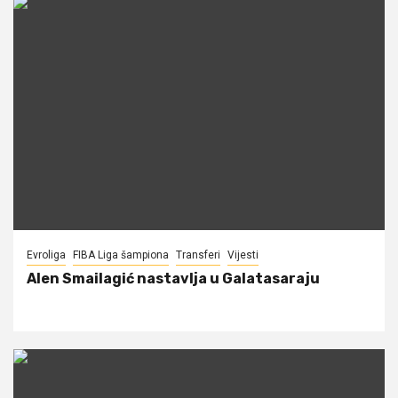
Evroliga
FIBA Liga šampiona
Transferi
Vijesti
Alen Smailagić nastavlja u Galatasaraju