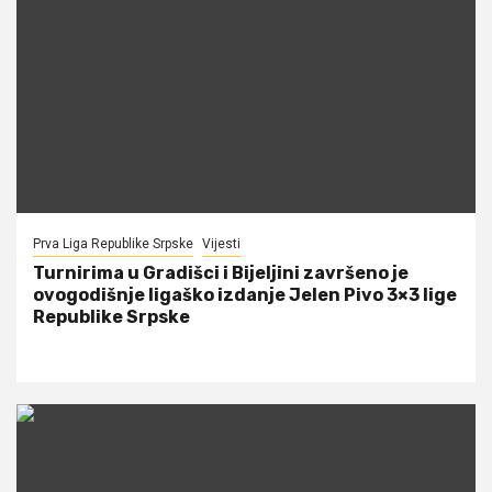
Prva Liga Republike Srpske
Vijesti
Turnirima u Gradišci i Bijeljini završeno je
ovogodišnje ligaško izdanje Jelen Pivo 3×3 lige
Republike Srpske