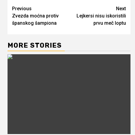
Continue
Previous
Next
Zvezda moćna protiv
Lejkersi nisu iskoristili
Reading
španskog šampiona
prvu meč loptu
MORE STORIES