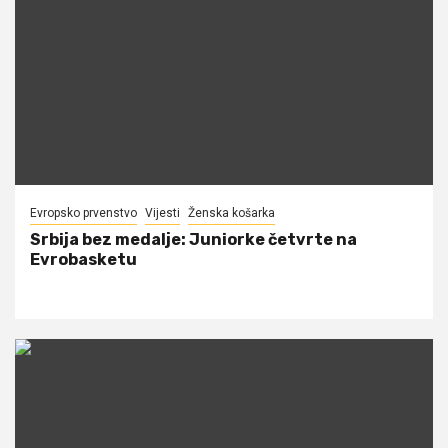
Evropsko prvenstvo
Vijesti
Ženska košarka
Srbija bez medalje: Juniorke četvrte na
Evrobasketu