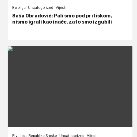
Evroliga
Uncategorized
Vijesti
Saša Obradović: Pali smo pod pritiskom,
nismo igrali kao inače, zato smo izgubili
Prva Liga Republike Srpske
Uncategorized
Vijesti