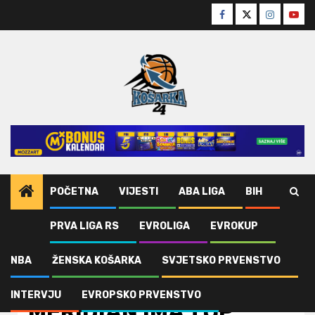
Skip
Facebook
Twitter
Instagra
Yout
to
content
POČETNA
VIJESTI
ABA LIGA
BIH
PRVA LIGA RS
EVROLIGA
EVROKUP
Home
Ostalo
MERIDIAN IMA TOP PONUDU: Money back te vraća u igru
NBA
ŽENSKA KOŠARKA
SVJETSKO PRVENSTVO
Ostalo
Vijesti
INTERVJU
EVROPSKO PRVENSTVO
MERIDIAN IMA TOP