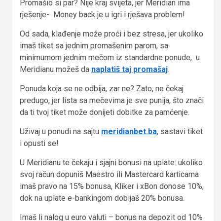
Promašio si par? Nije kraj svijeta, jer Meridian ima
rješenje- Money back je u igri i rješava problem!
Od sada, klađenje može proći i bez stresa, jer ukoliko
imaš tiket sa jednim promašenim parom, sa
minimumom jednim mečom iz standardne ponude, u
Meridianu možeš da
naplatiš taj promašaj
.
Ponuda koja se ne odbija, zar ne? Zato, ne čekaj
predugo, jer lista sa mečevima je sve punija, što znači
da ti tvoj tiket može donijeti dobitke za pamćenje.
Uživaj u ponudi na sajtu
meridianbet.ba
, sastavi tiket
i opusti se!
U Meridianu te čekaju i sjajni bonusi na uplate: ukoliko
svoj račun dopuniš Maestro ili Mastercard karticama
imaš pravo na 15% bonusa, Kliker i xBon donose 10%,
dok na uplate e-bankingom dobijaš 20% bonusa.
Imaš li nalog u euro valuti – bonus na depozit od 10%