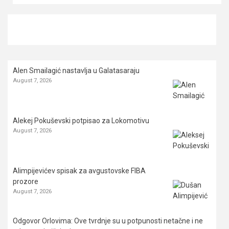
Alen Smailagić nastavlja u Galatasaraju
August 7, 2026
Alekej Pokuševski potpisao za Lokomotivu
August 7, 2026
Alimpijevićev spisak za avgustovske FIBA
prozore
August 7, 2026
Odgovor Orlovima: ​Ove tvrdnje su u potpunosti netačne i ne