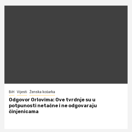
BiH
Vijesti
Ženska košarka
Odgovor Orlovima: ​Ove tvrdnje su u
potpunosti netačne i ne odgovaraju
činjenicama