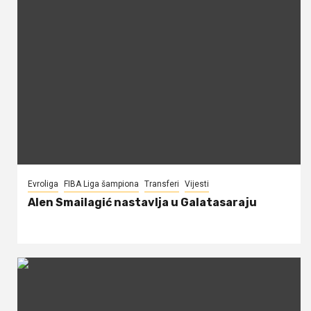
Evroliga
FIBA Liga šampiona
Transferi
Vijesti
Alen Smailagić nastavlja u Galatasaraju