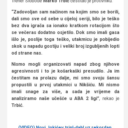
Trener Slobode
Marko Trbić
čestitao je protivniku.
“Zadovoljan sam načinom na kojim smo se borili,
dali smo sve od sebe u cijeloj seriji, bilo je teško
bez dva igrača sa ionako kratkom rotacijom što
se večeras dodatno osjetilo. Dok smo imali gasa
išlo je, poslije toga teško, utakmicu je pobijedio
skok u napadu gostiju i veliki broj izgubljenih lopti
od strane nas.
Nismo mogli organizovati napad zbog njihove
agresivnosti i to je košarkaški presudilo. Ja im
čestitam na prolazu dalje, mi smo svoju šansu
propustili u prvoj utakmici u Nikšiću. Mi nismo
imali snage za više, a sada je vrijeme da
analiziramo naše učešće u ABA 2 ligi”
, rekao je
Trbić.
(VIDEO) Novi Jokićev tripl-dabl uz rekordan