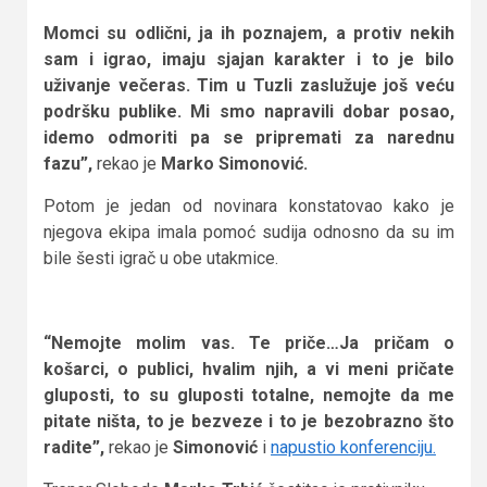
Momci su odlični, ja ih poznajem, a protiv nekih
sam i igrao, imaju sjajan karakter i to je bilo
uživanje večeras. Tim u Tuzli zaslužuje još veću
podršku publike. Mi smo napravili dobar posao,
idemo odmoriti pa se pripremati za narednu
fazu”,
rekao je
Marko Simonović.
Potom je jedan od novinara konstatovao kako je
njegova ekipa imala pomoć sudija odnosno da su im
bile šesti igrač u obe utakmice.
“Nemojte molim vas. Te priče…Ja pričam o
košarci, o publici, hvalim njih, a vi meni pričate
gluposti, to su gluposti totalne, nemojte da me
pitate ništa, to je bezveze i to je bezobrazno što
radite”,
rekao je
Simonović
i
napustio konferenciju.