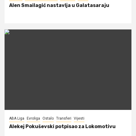
Alen Smailagić nastavlja u Galatasaraju
ABA Liga
Evroliga
Ostalo
Transferi
Vijesti
Alekej Pokuševski potpisao za Lokomotivu