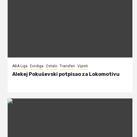
ABA Liga
Evroliga
Ostalo
Transferi
Vijesti
Alekej Pokuševski potpisao za Lokomotivu