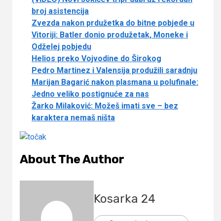
broj asistencija
Zvezda nakon prdužetka do bitne pobjede u
Vitoriji: Batler donio produžetak, Moneke i
Odželej pobjedu
Helios preko Vojvodine do Širokog
Pedro Martinez i Valensija produžili saradnju
Marijan Bagarić nakon plasmana u polufinale:
Jedno veliko postignuće za nas
Žarko Milaković: Možeš imati sve – bez
karaktera nemaš ništa
About The Author
Kosarka 24