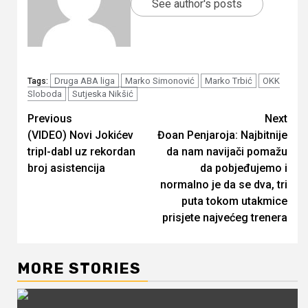
See author's posts
Druga ABA liga
Marko Simonović
Marko Trbić
OKK
Tags:
Sloboda
Sutjeska Nikšić
Continue
Previous
Next
(VIDEO) Novi Jokićev
Đoan Penjaroja: Najbitnije
Reading
tripl-dabl uz rekordan
da nam navijači pomažu
broj asistencija
da pobjeđujemo i
normalno je da se dva, tri
puta tokom utakmice
prisjete najvećeg trenera
MORE STORIES