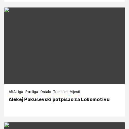
ABA Liga
Evroliga
Ostalo
Transferi
Vijesti
Alekej Pokuševski potpisao za Lokomotivu