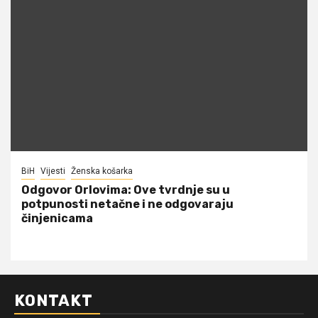
BiH
Vijesti
Ženska košarka
Odgovor Orlovima: ​Ove tvrdnje su u
potpunosti netačne i ne odgovaraju
činjenicama
KONTAKT