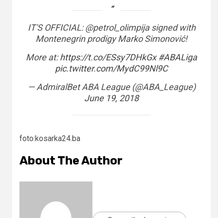
IT'S OFFICIAL: @petrol_olimpija signed with
Montenegrin prodigy Marko Simonović!
More at:
https://t.co/ESsy7DHkGx
#ABALiga
pic.twitter.com/MydC99Nl9C
— AdmiralBet ABA League (@ABA_League)
June 19, 2018
foto:kosarka24.ba
About The Author