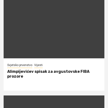
Svjetsko prvenstvo
Vijesti
Alimpijevićev spisak za avgustovske FIBA
prozore