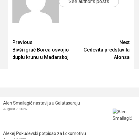
See author's posts
Continue
Previous
Next
Bivši igrač Borca osvojio
Cedevita predstavila
Reading
duplu krunu u Mađarskoj
Alonsa
Alen Smailagić nastavlja u Galatasaraju
August 7, 2026
Alekej Pokuševski potpisao za Lokomotivu