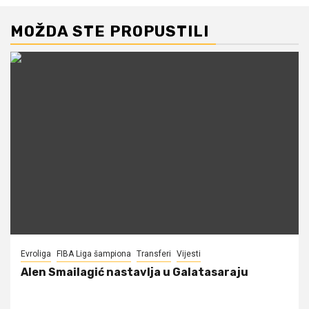
MOŽDA STE PROPUSTILI
Evroliga
FIBA Liga šampiona
Transferi
Vijesti
Alen Smailagić nastavlja u Galatasaraju