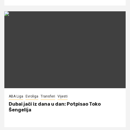
ABA Liga
Evroliga
Transferi
Vijesti
Dubai jači iz dana u dan: Potpisao Toko
Šengelija