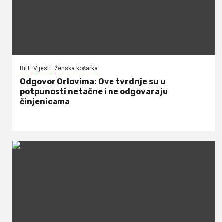
BiH
Vijesti
Ženska košarka
Odgovor Orlovima: ​Ove tvrdnje su u
potpunosti netačne i ne odgovaraju
činjenicama