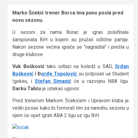
Marko Šćekić trener Borca ima puno posla pred
novu sezonu.
U sezoni za nama Borac je igrao polufinale
šampionata BiH u kojem su pružali odlične partije.
Nakon sezone većina igrača se “nagradila” i prešla u
druge klubove.
Vuk Bošković
tako odlazi na koledž u SAD,
Srđan
Bošković
i Đ
orđe Topolović
su potpisali ua Student
Igokeu, i
Stefan Simanić
će u razvojnu NBA ligu.
Darku Taliću
je istekao ugovor.
Pred trenerom Markom Šćekićem i Upravom kluba je
veliki posao kako bi formirali tim za narednu sezonu u
ojem će opet igrati ABA 2 ligu uz igu BiH.