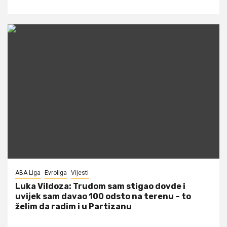
ABA Liga
Evroliga
Vijesti
Luka Vildoza: Trudom sam stigao dovde i
uvijek sam davao 100 odsto na terenu – to
želim da radim i u Partizanu