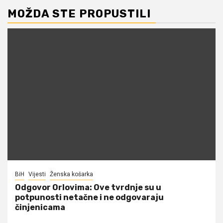
MOŽDA STE PROPUSTILI
BiH
Vijesti
Ženska košarka
Odgovor Orlovima: ​Ove tvrdnje su u
potpunosti netačne i ne odgovaraju
činjenicama