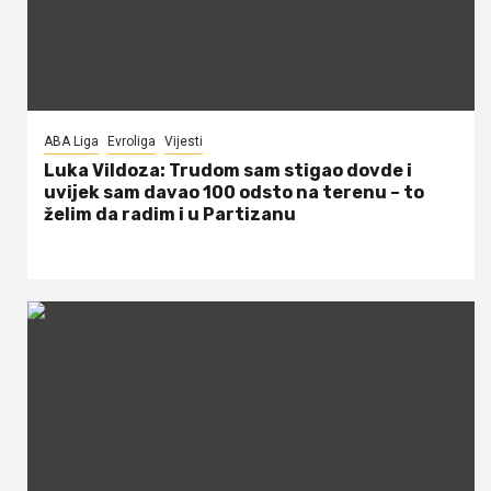
ABA Liga
Evroliga
Vijesti
Luka Vildoza: Trudom sam stigao dovde i
uvijek sam davao 100 odsto na terenu – to
želim da radim i u Partizanu