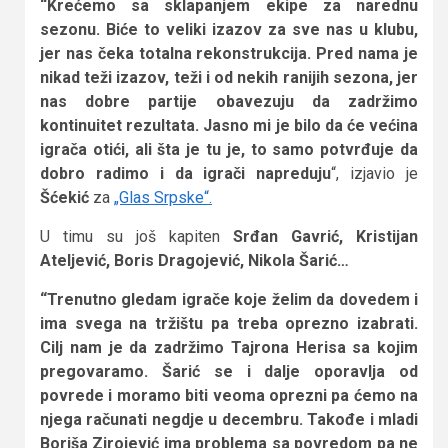
“Krećemo sa sklapanjem ekipe za narednu
sezonu. Biće to veliki izazov za sve nas u klubu,
jer nas čeka totalna rekonstrukcija. Pred nama je
nikad teži izazov, teži i od nekih ranijih sezona, jer
nas dobre partije obavezuju da zadržimo
kontinuitet rezultata. Jasno mi je bilo da će većina
igrača otići, ali šta je tu je, to samo potvrđuje da
dobro radimo i da igrači napreduju
“, izjavio je
Šćekić
za
„Glas Srpske“.
U timu su još kapiten
Srđan Gavrić, Kristijan
Ateljević, Boris Dragojević, Nikola Šarić…
“Trenutno gledam igrače koje želim da dovedem i
ima svega na tržištu pa treba oprezno izabrati.
Cilj nam je da zadržimo Tajrona Herisa sa kojim
pregovaramo. Šarić se i dalje oporavlja od
povrede i moramo biti veoma oprezni pa ćemo na
njega računati negdje u decembru. Takođe i mladi
Boriša Zirojević ima problema sa povredom pa ne