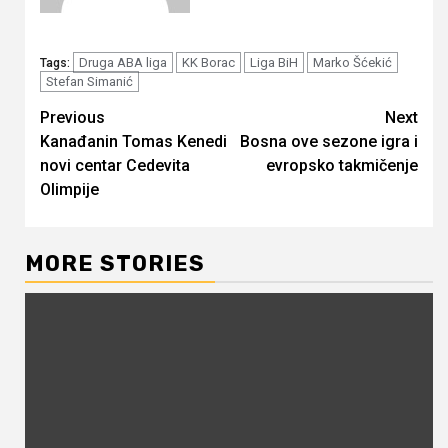
Druga ABA liga
KK Borac
Liga BiH
Marko Šćekić
Tags:
Stefan Simanić
Continue
Previous
Next
Kanađanin Tomas Kenedi
Bosna ove sezone igra i
Reading
novi centar Cedevita
evropsko takmičenje
Olimpije
MORE STORIES