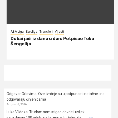
ABA Liga
Evroliga
Transferi
Vijesti
Dubai jači iz dana u dan: Potpisao Toko
Šengelija
Odgovor Orlovima: ​Ove tvrdnje su u potpunosti netačne i ne
odgovaraju činjenicama
August 6, 2026
Luka Vildoza: Trudom sam stigao dovde i uvijek
sam davao 100 odsto na terenu – to želim da