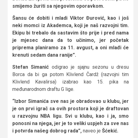
smijemo žuriti sa njegovim oporavkom.
Šansu će dobiti i mladi Viktor Đurović, kao i još
neki momci iz Akademca, koji je naš razvojni tim.
Ekipu bi trebalo da sastavim što prije i pred nama
je mjesec dana da to učinimo, jer početak
priprema planiramo za 11. avgust, a oni mlađi će
krenuti sedam dana ranije”.
Stefan Simanić
odigrao je sjajnu sezonu u dresu
Borca da bi ga potom Klivlend Čardž (razvojni tim
Klivlend Kavalirsa) izabrao kao 15. pika na
međunarodnom draftu G lige.
“Izbor Simanića sve nas je obradovao u klubu, jer
je on prvi igrač sa ovih prostora koji je draftovan
u razvojnu NBA ligu. Svi u klubu, kao i ja, smo
ponosni na njega, jer je to veliki uspjeh za sve nas
i potvrda našeg dobrog rada”,
naveo je
Šćekić.