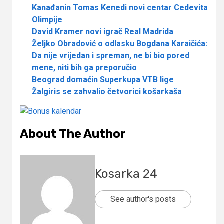
Kanađanin Tomas Kenedi novi centar Cedevita
Olimpije
David Kramer novi igrač Real Madrida
Željko Obradović o odlasku Bogdana Karaičića:
Da nije vrijedan i spreman, ne bi bio pored
mene, niti bih ga preporučio
Beograd domaćin Superkupa VTB lige
Žalgiris se zahvalio četvorici košarkaša
About The Author
Kosarka 24
See author's posts