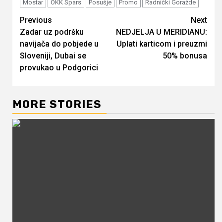
Mostar
OKK Spars
Posušje
Promo
Radnički Goražde
Continue
Previous
Next
Zadar uz podršku
NEDJELJA U MERIDIANU:
Reading
navijača do pobjede u
Uplati karticom i preuzmi
Sloveniji, Dubai se
50% bonusa
provukao u Podgorici
MORE STORIES