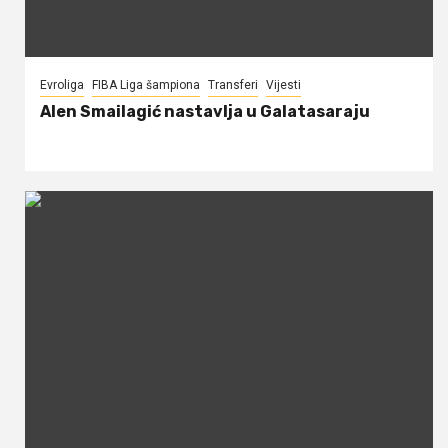
Evroliga
FIBA Liga šampiona
Transferi
Vijesti
Alen Smailagić nastavlja u Galatasaraju