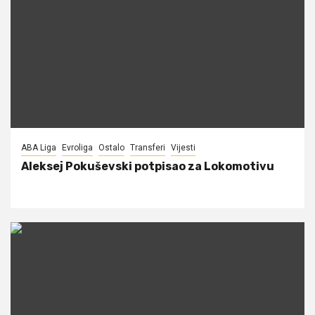
ABA Liga
Evroliga
Ostalo
Transferi
Vijesti
Aleksej Pokuševski potpisao za Lokomotivu