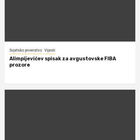
Svjetsko prvenstvo
Vijesti
Alimpijevićev spisak za avgustovske FIBA
prozore