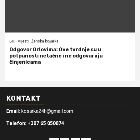
BiH
Vijesti
Ženska košarka
Odgovor Orlovima: ​Ove tvrdnje su u
potpunosti netačne i ne odgovaraju
činjenicama
KONTAKT
Email:
kosarka24h@gmail.com
Telefon: +387 65 050874