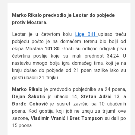
Marko Rikalo predvodio je Leotar do pobjede
protiv Mostara.
Leotar je u četvrtom kolu
Lige BiH
upisao treću
pobjedu pošto je na domaćem terenu bio bolji od
ekipa Mostara
101:80.
Gosti su odlično odigrali prvu
četvrtinu poslije koje su imali prednost 34:24. U
nastavku mnogo bolja igra domaćeg tima, koji je na
kraju došao do pobjede od 21 poen razlike iako su
gosti ubacili 21. trojku.
Marko Rikalo
je predvodio pobjednike sa 24 poena,
Dejan Šakotić
je ubacio 14,
Stefan Adžić
13, a
Đorđe Gobović
je susret završio sa 10 ubačenih
poena. Kod gostiju, koji još ne znaju za trijumf ove
sezone,
Vladimir Vranić
i
Bret Tompson
su dali po
15 poena.