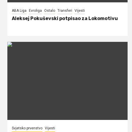
ABA Liga
Evroliga
Ostalo
Transferi
Vijesti
Aleksej Pokuševski potpisao za Lokomotivu
Svjetsko prvenstvo
Vijesti