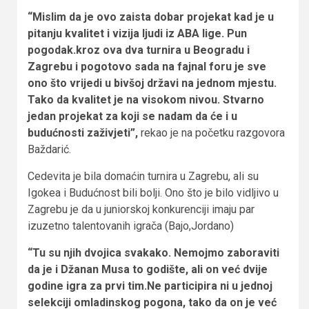
“Mislim da je ovo zaista dobar projekat kad je u
pitanju kvalitet i vizija ljudi iz ABA lige. Pun
pogodak.kroz ova dva turnira u Beogradu i
Zagrebu i pogotovo sada na fajnal foru je sve
ono što vrijedi u bivšoj državi na jednom mjestu.
Tako da kvalitet je na visokom nivou. Stvarno
jedan projekat za koji se nadam da će i u
budućnosti zaživjeti”,
rekao je na početku razgovora
Baždarić.
Cedevita je bila domaćin turnira u Zagrebu, ali su
Igokea i Budućnost bili bolji. Ono što je bilo vidljivo u
Zagrebu je da u juniorskoj konkurenciji imaju par
izuzetno talentovanih igrača (Bajo,Jordano)
“Tu su njih dvojica svakako. Nemojmo zaboraviti
da je i Džanan Musa to godište, ali on već dvije
godine igra za prvi tim.Ne participira ni u jednoj
selekciji omladinskog pogona, tako da on je već