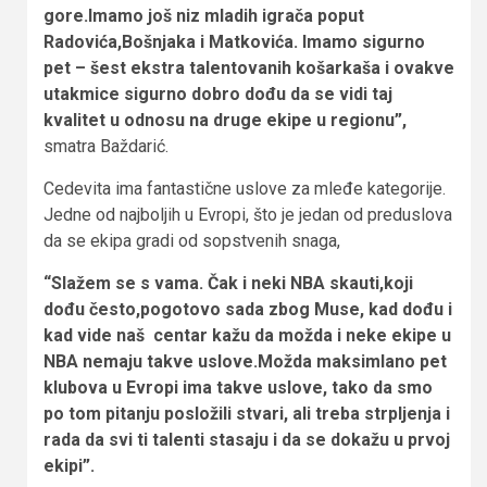
gore.Imamo još niz mladih igrača poput
Radovića,Bošnjaka i Matkovića. Imamo sigurno
pet – šest ekstra talentovanih košarkaša i ovakve
utakmice sigurno dobro dođu da se vidi taj
kvalitet u odnosu na druge ekipe u regionu”,
smatra Baždarić.
Cedevita ima fantastične uslove za mleđe kategorije.
Jedne od najboljih u Evropi, što je jedan od preduslova
da se ekipa gradi od sopstvenih snaga,
“Slažem se s vama. Čak i neki NBA skauti,koji
dođu često,pogotovo sada zbog Muse, kad dođu i
kad vide naš centar kažu da možda i neke ekipe u
NBA nemaju takve uslove.Možda maksimlano pet
klubova u Evropi ima takve uslove, tako da smo
po tom pitanju posložili stvari, ali treba strpljenja i
rada da svi ti talenti stasaju i da se dokažu u prvoj
ekipi”.