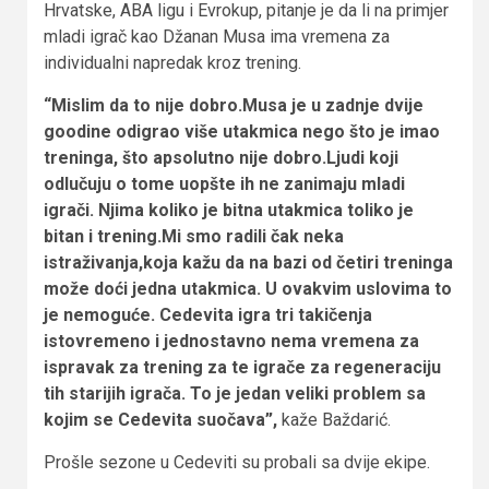
Hrvatske, ABA ligu i Evrokup, pitanje je da li na primjer
mladi igrač kao Džanan Musa ima vremena za
individualni napredak kroz trening.
“Mislim da to nije dobro.Musa je u zadnje dvije
goodine odigrao više utakmica nego što je imao
treninga, što apsolutno nije dobro.Ljudi koji
odlučuju o tome uopšte ih ne zanimaju mladi
igrači. Njima koliko je bitna utakmica toliko je
bitan i trening.Mi smo radili čak neka
istraživanja,koja kažu da na bazi od četiri treninga
može doći jedna utakmica. U ovakvim uslovima to
je nemoguće. Cedevita igra tri takičenja
istovremeno i jednostavno nema vremena za
ispravak za trening za te igrače za regeneraciju
tih starijih igrača. To je jedan veliki problem sa
kojim se Cedevita suočava”,
kaže Baždarić.
Prošle sezone u Cedeviti su probali sa dvije ekipe.