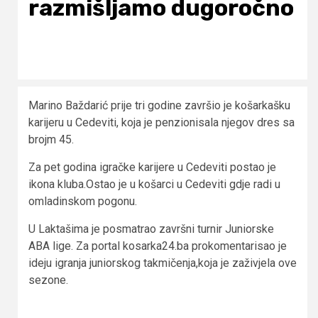
razmišljamo dugoročno
Marino Baždarić prije tri godine završio je košarkašku
karijeru u Cedeviti, koja je penzionisala njegov dres sa
brojm 45.
Za pet godina igračke karijere u Cedeviti postao je
ikona kluba.Ostao je u košarci u Cedeviti gdje radi u
omladinskom pogonu.
U Laktašima je posmatrao završni turnir Juniorske
ABA lige. Za portal kosarka24.ba prokomentarisao je
ideju igranja juniorskog takmičenja,koja je zaživjela ove
sezone.