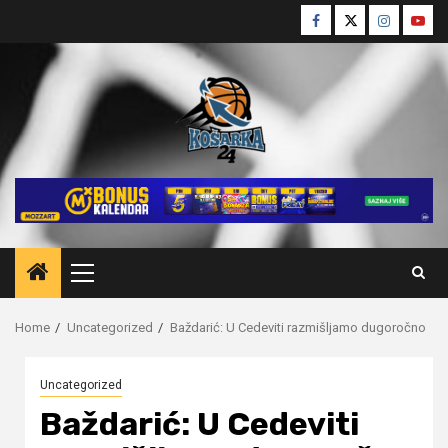
Skip
Facebook
Twitter
Instagra
Yout
to
content
Primary
Menu
Home
Uncategorized
Baždarić: U Cedeviti razmišljamo dugoročno
Uncategorized
Baždarić: U Cedeviti