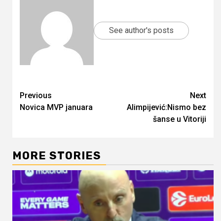
See author's posts
Continue
Previous
Next
Novica MVP januara
Alimpijević:Nismo bez
Reading
šanse u Vitoriji
MORE STORIES