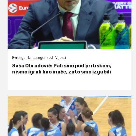
Evroliga
Uncategorized
Vijesti
Saša Obradović: Pali smo pod pritiskom,
nismo igrali kao inače, zato smo izgubili