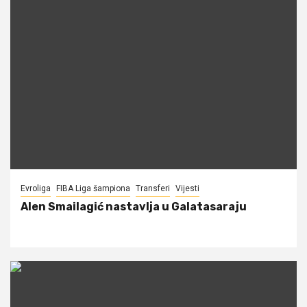
Evroliga
FIBA Liga šampiona
Transferi
Vijesti
Alen Smailagić nastavlja u Galatasaraju