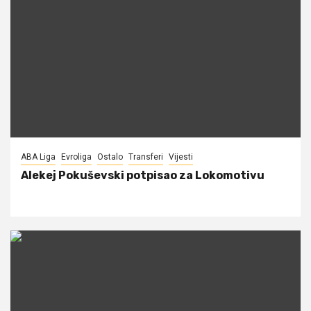
ABA Liga
Evroliga
Ostalo
Transferi
Vijesti
Alekej Pokuševski potpisao za Lokomotivu