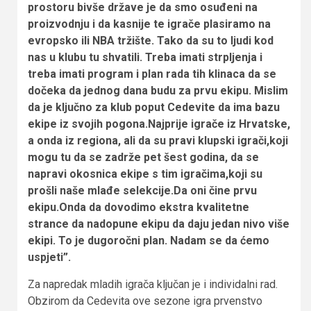
prostoru bivše države je da smo osuđeni na
proizvodnju i da kasnije te igrače plasiramo na
evropsko ili NBA tržište. Tako da su to ljudi kod
nas u klubu tu shvatili. Treba imati strpljenja i
treba imati program i plan rada tih klinaca da se
dočeka da jednog dana budu za prvu ekipu. Mislim
da je ključno za klub poput Cedevite da ima bazu
ekipe iz svojih pogona.Najprije igrače iz Hrvatske,
a onda iz regiona, ali da su pravi klupski igrači,koji
mogu tu da se zadrže pet šest godina, da se
napravi okosnica ekipe s tim igračima,koji su
prošli naše mlađe selekcije.Da oni čine prvu
ekipu.Onda da dovodimo ekstra kvalitetne
strance da nadopune ekipu da daju jedan nivo više
ekipi. To je dugoročni plan. Nadam se da ćemo
uspjeti”.
Za napredak mladih igrača ključan je i individalni rad.
Obzirom da Cedevita ove sezone igra prvenstvo