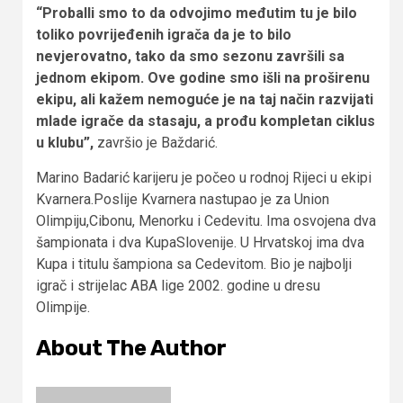
“Proballi smo to da odvojimo međutim tu je bilo
toliko povrijeđenih igrača da je to bilo
nevjerovatno, tako da smo sezonu završili sa
jednom ekipom. Ove godine smo išli na proširenu
ekipu, ali kažem nemoguće je na taj način razvijati
mlade igrače da stasaju, a prođu kompletan ciklus
u klubu”,
završio je Baždarić.
Marino Badarić karijeru je počeo u rodnoj Rijeci u ekipi
Kvarnera.Poslije Kvarnera nastupao je za Union
Olimpiju,Cibonu, Menorku i Cedevitu. Ima osvojena dva
šampionata i dva KupaSlovenije. U Hrvatskoj ima dva
Kupa i titulu šampiona sa Cedevitom. Bio je najbolji
igrač i strijelac ABA lige 2002. godine u dresu
Olimpije.
About The Author