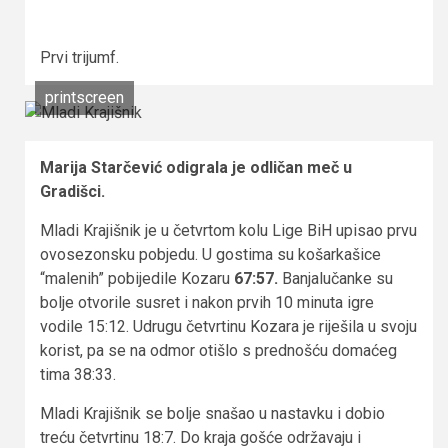
Prvi trijumf.
printscreen
Marija Starčević odigrala je odličan meč u
Gradišci.
Mladi Krajišnik je u četvrtom kolu Lige BiH upisao prvu
ovosezonsku pobjedu. U gostima su košarkašice
“malenih” pobijedile Kozaru
67:57.
Banjalučanke su
bolje otvorile susret i nakon prvih 10 minuta igre
vodile 15:12. Udrugu četvrtinu Kozara je riješila u svoju
korist, pa se na odmor otišlo s prednošću domaćeg
tima 38:33.
Mladi Krajišnik se bolje snašao u nastavku i dobio
treću četvrtinu 18:7. Do kraja gošće održavaju i