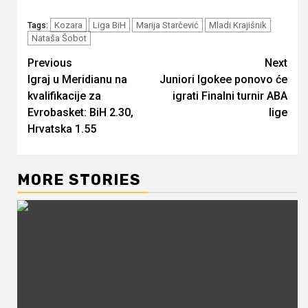
Kozara
Liga BiH
Marija Starčević
Mladi Krajišnik
Tags:
Nataša Šobot
Continue
Previous
Next
Igraj u Meridianu na
Juniori Igokee ponovo će
Reading
kvalifikacije za
igrati Finalni turnir ABA
Evrobasket: BiH 2.30,
lige
Hrvatska 1.55
MORE STORIES