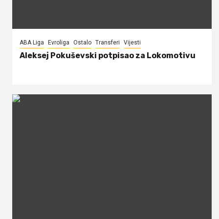
ABA Liga
Evroliga
Ostalo
Transferi
Vijesti
Aleksej Pokuševski potpisao za Lokomotivu