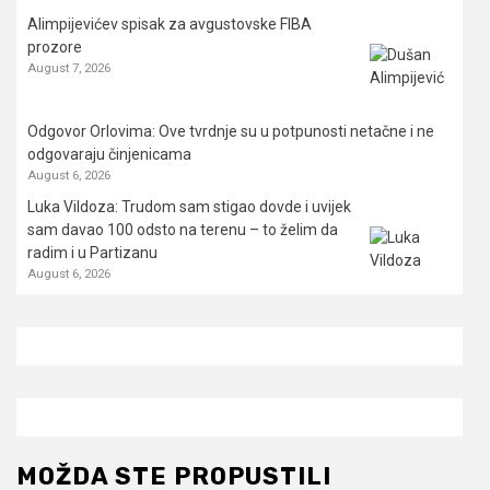
Alimpijevićev spisak za avgustovske FIBA
prozore
August 7, 2026
Odgovor Orlovima: ​Ove tvrdnje su u potpunosti netačne i ne
odgovaraju činjenicama
August 6, 2026
Luka Vildoza: Trudom sam stigao dovde i uvijek
sam davao 100 odsto na terenu – to želim da
radim i u Partizanu
August 6, 2026
MOŽDA STE PROPUSTILI