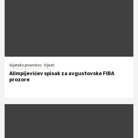
Svjetsko prvenstvo
Vijesti
Alimpijevićev spisak za avgustovske FIBA
prozore