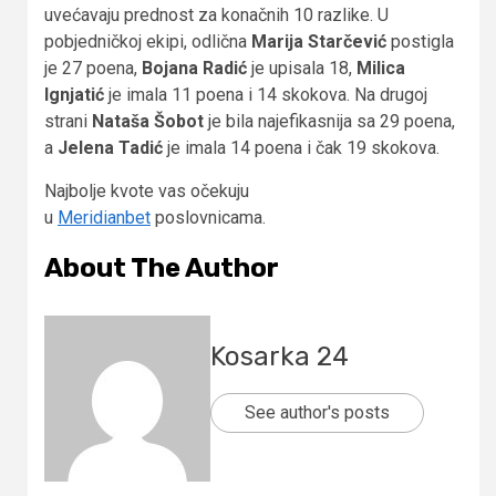
uvećavaju prednost za konačnih 10 razlike. U
pobjedničkoj ekipi, odlična
Marija Starčević
postigla
je 27 poena,
Bojana Radić
je upisala 18,
Milica
Ignjatić
je imala 11 poena i 14 skokova. Na drugoj
strani
Nataša Šobot
je bila najefikasnija sa 29 poena,
a
Jelena Tadić
je imala 14 poena i čak 19 skokova.
Najbolje kvote vas očekuju
u
Meridianbet
poslovnicama.
About The Author
Kosarka 24
See author's posts