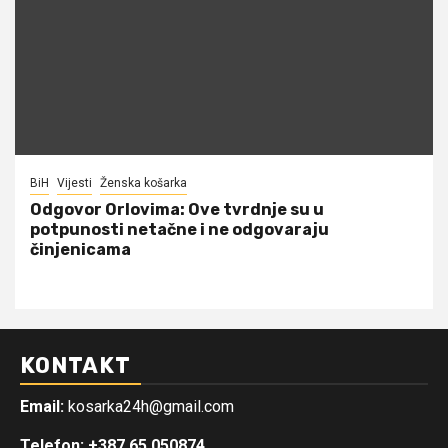
BiH
Vijesti
Ženska košarka
Odgovor Orlovima: ​Ove tvrdnje su u
potpunosti netačne i ne odgovaraju
činjenicama
KONTAKT
Email:
kosarka24h@gmail.com
Telefon: +387 65 050874