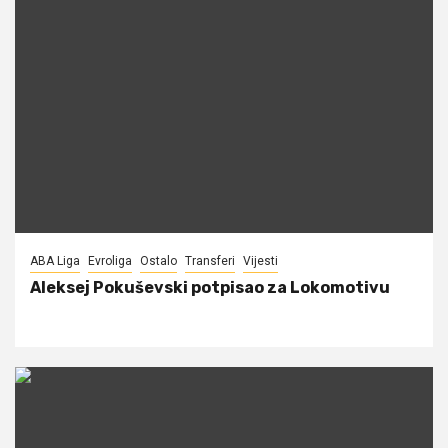
ABA Liga
Evroliga
Ostalo
Transferi
Vijesti
Aleksej Pokuševski potpisao za Lokomotivu