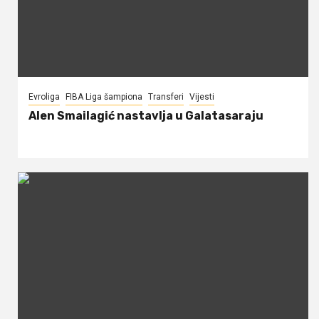
Evroliga
FIBA Liga šampiona
Transferi
Vijesti
Alen Smailagić nastavlja u Galatasaraju