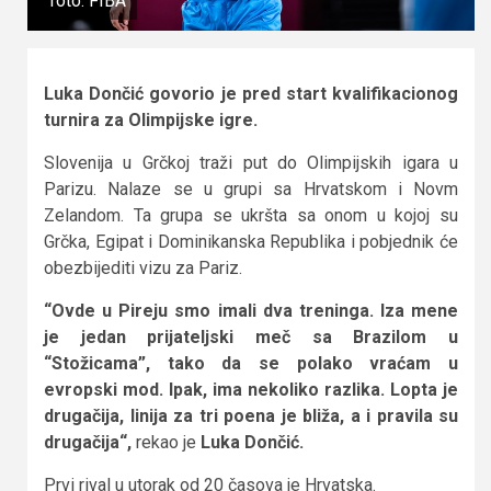
foto: FIBA
Luka Dončić govorio je pred start kvalifikacionog
turnira za Olimpijske igre.
Slovenija u Grčkoj traži put do Olimpijskih igara u
Parizu. Nalaze se u grupi sa Hrvatskom i Novm
Zelandom. Ta grupa se ukršta sa onom u kojoj su
Grčka, Egipat i Dominikanska Republika i pobjednik će
obezbijediti vizu za Pariz.
“Ovde u Pireju smo imali dva treninga. Iza mene
je jedan prijateljski meč sa Brazilom u
“Stožicama”, tako da se polako vraćam u
evropski mod. Ipak, ima nekoliko razlika. Lopta je
drugačija, linija za tri poena je bliža, a i pravila su
drugačija“,
rekao je
Luka Dončić.
Prvi rival u utorak od 20 časova je Hrvatska.