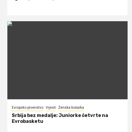
Evropsko prvenstvo
Vijesti
Ženska košarka
Srbija bez medalje: Juniorke četvrte na
Evrobasketu