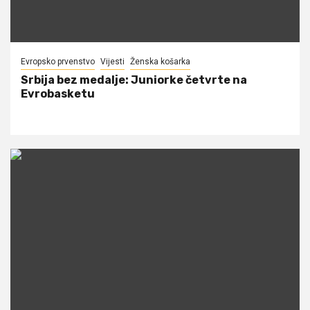
Evropsko prvenstvo
Vijesti
Ženska košarka
Srbija bez medalje: Juniorke četvrte na
Evrobasketu