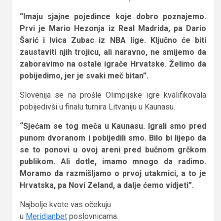
“Imaju sjajne pojedince koje dobro poznajemo.
Prvi je Mario Hezonja iz Real Madrida, pa Dario
Šarić i Ivica Zubac iz NBA lige. Ključno će biti
zaustaviti njih trojicu, ali naravno, ne smijemo da
zaboravimo na ostale igrače Hrvatske. Želimo da
pobijedimo, jer je svaki meč bitan”.
Slovenija se na prošle Olimpijske igre kvalifikovala
pobijedivši u finalu turnira Litvaniju u Kaunasu.
“Sjećam se tog meča u Kaunasu. Igrali smo pred
punom dvoranom i pobijedili smo. Bilo bi lijepo da
se to ponovi u ovoj areni pred bučnom grčkom
publikom. Ali dotle, imamo mnogo da radimo.
Moramo da razmišljamo o prvoj utakmici, a to je
Hrvatska, pa Novi Zeland, a dalje ćemo vidjeti”.
Najbolje kvote vas očekuju
u
Meridianbet
poslovnicama.