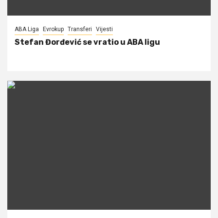
ABA Liga
Evrokup
Transferi
Vijesti
Stefan Đorđević se vratio u ABA ligu