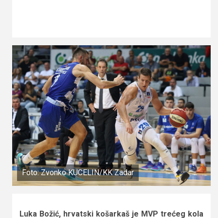
Foto: Zvonko KUCELIN/KK Zadar
Luka Božić, hrvatski košarkaš je MVP trećeg kola