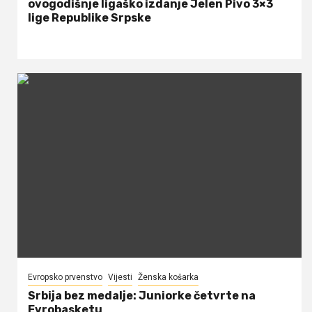
ovogodišnje ligaško izdanje Jelen Pivo 3×3
lige Republike Srpske
Evropsko prvenstvo
Vijesti
Ženska košarka
Srbija bez medalje: Juniorke četvrte na
Evrobasketu