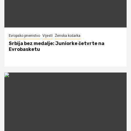
Evropsko prvenstvo
Vijesti
Ženska košarka
Srbija bez medalje: Juniorke četvrte na
Evrobasketu