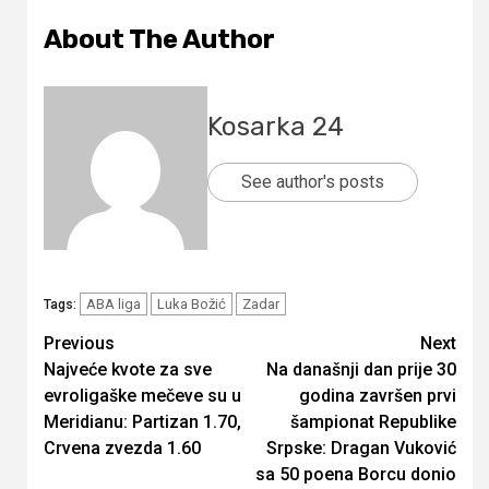
About The Author
Kosarka 24
See author's posts
ABA liga
Luka Božić
Zadar
Tags:
Continue
Previous
Next
Najveće kvote za sve
Na današnji dan prije 30
Reading
evroligaške mečeve su u
godina završen prvi
Meridianu: Partizan 1.70,
šampionat Republike
Crvena zvezda 1.60
Srpske: Dragan Vuković
sa 50 poena Borcu donio