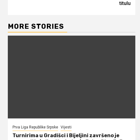
titulu
MORE STORIES
Prva Liga Republike Srpske
Vijesti
Turnirima u Gradišci i Bijeljini završeno je