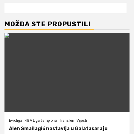
MOŽDA STE PROPUSTILI
Evroliga
FIBA Liga šampiona
Transferi
Vijesti
Alen Smailagić nastavlja u Galatasaraju