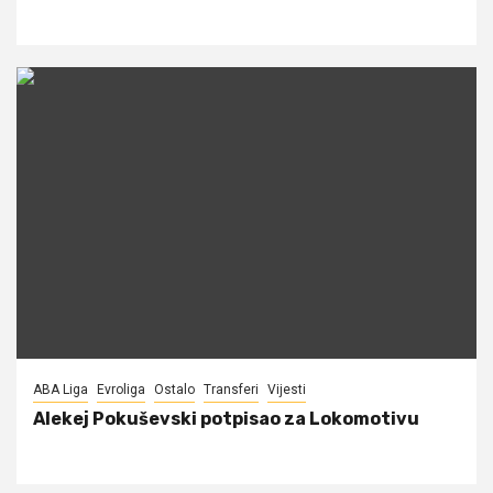
ABA Liga
Evroliga
Ostalo
Transferi
Vijesti
Alekej Pokuševski potpisao za Lokomotivu