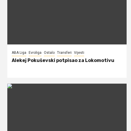
ABA Liga
Evroliga
Ostalo
Transferi
Vijesti
Alekej Pokuševski potpisao za Lokomotivu