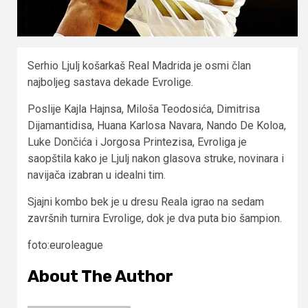
Serhio Ljulj košarkaš Real Madrida je osmi član
najboljeg sastava dekade Evrolige.
Poslije Kajla Hajnsa, Miloša Teodosića, Dimitrisa
Dijamantidisa, Huana Karlosa Navara, Nando De Koloa,
Luke Dončića i Jorgosa Printezisa, Evroliga je
saopštila kako je Ljulj nakon glasova struke, novinara i
navijača izabran u idealni tim.
Sjajni kombo bek je u dresu Reala igrao na sedam
završnih turnira Evrolige, dok je dva puta bio šampion.
foto:euroleague
About The Author