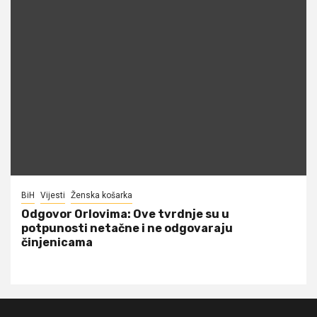
BiH
Vijesti
Ženska košarka
Odgovor Orlovima: ​Ove tvrdnje su u
potpunosti netačne i ne odgovaraju
činjenicama