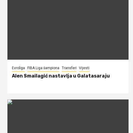
Evroliga
FIBA Liga šampiona
Transferi
Vijesti
Alen Smailagić nastavlja u Galatasaraju