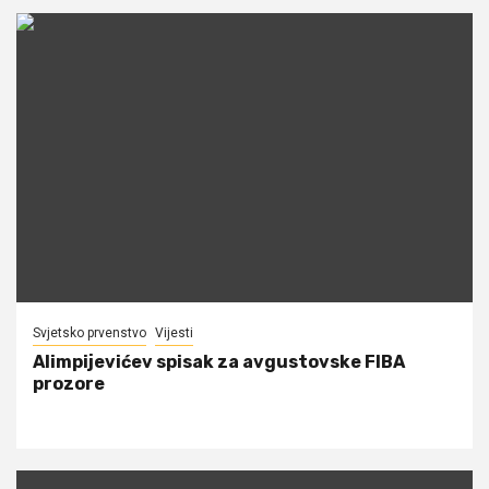
Svjetsko prvenstvo
Vijesti
Alimpijevićev spisak za avgustovske FIBA
prozore