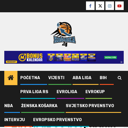
Skip
Facebook
Twitter
Instagra
Yout
to
content
POČETNA
VIJESTI
ABA LIGA
BIH
PRVA LIGA RS
EVROLIGA
EVROKUP
Home
LJUBAV JE NA KAZINU: Zavoli uz 50 besplatnih spinova
NBA
ŽENSKA KOŠARKA
SVJETSKO PRVENSTVO
LJUBAV JE NA KAZINU:
INTERVJU
EVROPSKO PRVENSTVO
Zavoli uz 50 besplatnih