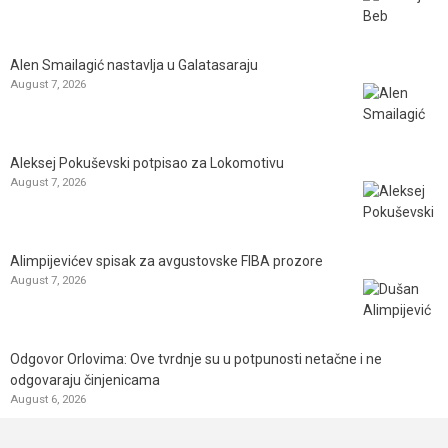
Alen Smailagić nastavlja u Galatasaraju
August 7, 2026
Aleksej Pokuševski potpisao za Lokomotivu
August 7, 2026
Alimpijevićev spisak za avgustovske FIBA prozore
August 7, 2026
Odgovor Orlovima: ​Ove tvrdnje su u potpunosti netačne i ne
odgovaraju činjenicama
August 6, 2026