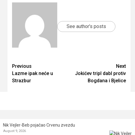
See author's posts
Continue
Previous
Next
Lazme ipak neće u
Jokićev tripl dabl protiv
Reading
Strazbur
Bogdana i Bjelice
Nik Vejler-Beb pojačao Crvenu zvezdu
August 9, 2026