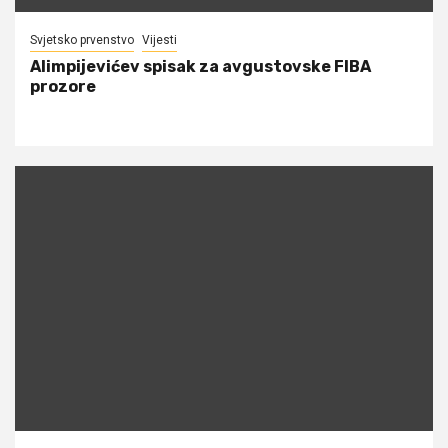
Svjetsko prvenstvo
Vijesti
Alimpijevićev spisak za avgustovske FIBA
prozore