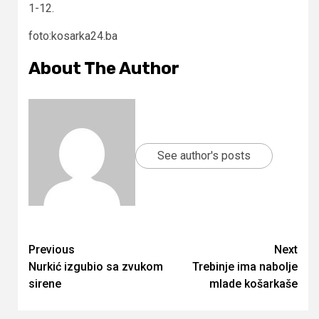
1-12.
foto:kosarka24.ba
About The Author
See author's posts
Continue
Previous
Next
Nurkić izgubio sa zvukom
Trebinje ima nabolje
Reading
sirene
mlade košarkaše