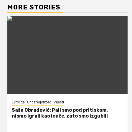
MORE STORIES
Evroliga
Uncategorized
Vijesti
Saša Obradović: Pali smo pod pritiskom,
nismo igrali kao inače, zato smo izgubili