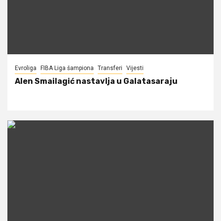
Evroliga
FIBA Liga šampiona
Transferi
Vijesti
Alen Smailagić nastavlja u Galatasaraju