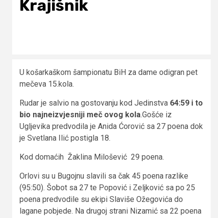
Krajišnik
U košarkaškom šampionatu BiH za dame odigran pet
mečeva 15.kola.
Rudar je salvio na gostovanju kod Jedinstva
64:59 i to
bio najneizvjesniji meč ovog kola
.Gošće iz
Ugljevika predvodila je Anida Ćorović sa 27 poena dok
je Svetlana Ilić postigla 18.
Kod domaćih Žaklina Milošević 29 poena.
Orlovi su u Bugojnu slavili sa čak 45 poena razlike
(95:50). Šobot sa 27 te Popović i Zeljković sa po 25
poena predvodile su ekipi Slaviše Ožegovića do
lagane pobjede. Na drugoj strani Nizamić sa 22 poena