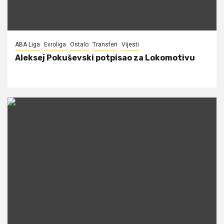
ABA Liga
Evroliga
Ostalo
Transferi
Vijesti
Aleksej Pokuševski potpisao za Lokomotivu