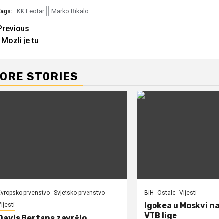
KK Leotar
Marko Rikalo
Tags:
Continue
Previous
I Mozli je tu
Reading
ORE STORIES
Evropsko prvenstvo
Svjetsko prvenstvo
BiH
Ostalo
Vijesti
Igokea u Moskvi n
ijesti
VTB lige
Davis Bertans završio