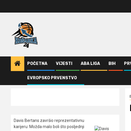
Skip
to
content
POČETNA
VIJESTI
ABA LIGA
BIH
PR
EVROPSKO PRVENSTVO
Home
BiH
Leotar vratio Rikala
Davis Bertans završio reprezentativnu
karijeru: Možda malo boli što posljednji