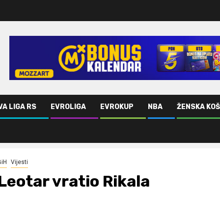
VA LIGA RS
EVROLIGA
EVROKUP
NBA
ŽENSKA KO
BiH
Vijesti
Leotar vratio Rikala