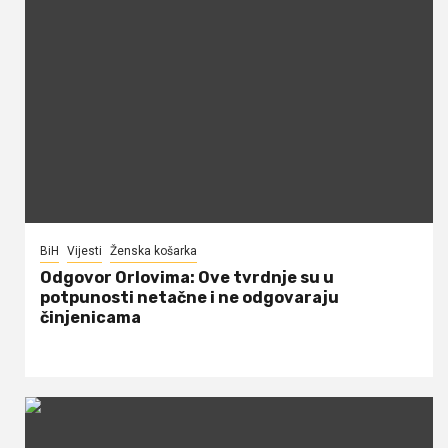
BiH
Vijesti
Ženska košarka
Odgovor Orlovima: ​Ove tvrdnje su u
potpunosti netačne i ne odgovaraju
činjenicama