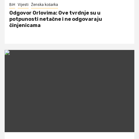
BiH
Vijesti
Ženska košarka
Odgovor Orlovima: ​Ove tvrdnje su u
potpunosti netačne i ne odgovaraju
činjenicama