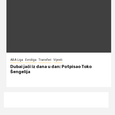
ABA Liga
Evroliga
Transferi
Vijesti
Dubai jači iz dana u dan: Potpisao Toko
Šengelija