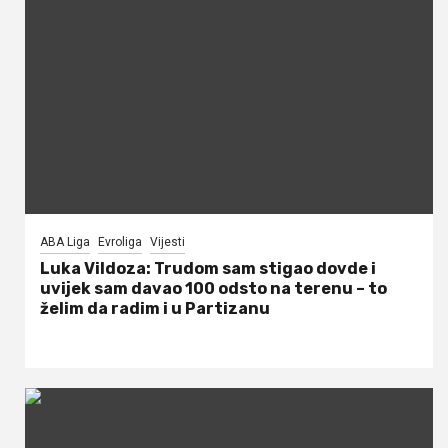
ABA Liga
Evroliga
Vijesti
Luka Vildoza: Trudom sam stigao dovde i
uvijek sam davao 100 odsto na terenu – to
želim da radim i u Partizanu