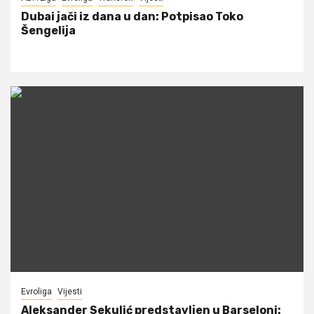
Dubai jači iz dana u dan: Potpisao Toko
Šengelija
Evroliga
Vijesti
Aleksander Sekulić predstavljen u Barseloni: