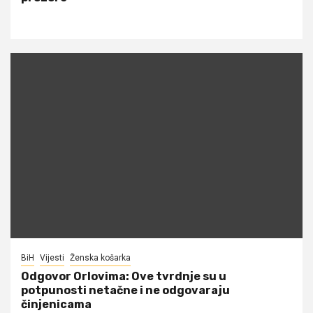
BiH
Vijesti
Ženska košarka
Odgovor Orlovima: ​Ove tvrdnje su u
potpunosti netačne i ne odgovaraju
činjenicama