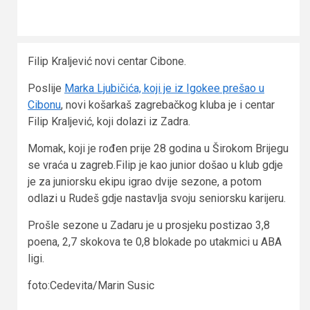
Filip Kraljević novi centar Cibone.
Poslije
Marka Ljubičića, koji je iz Igokee prešao u
Cibonu
, novi košarkaš zagrebačkog kluba je i centar
Filip Kraljević, koji dolazi iz Zadra.
Momak, koji je rođen prije 28 godina u Širokom Brijegu
se vraća u zagreb.Filip je kao junior došao u klub gdje
je za juniorsku ekipu igrao dvije sezone, a potom
odlazi u Rudeš gdje nastavlja svoju seniorsku karijeru.
Prošle sezone u Zadaru je u prosjeku postizao 3,8
poena, 2,7 skokova te 0,8 blokade po utakmici u ABA
ligi.
foto:Cedevita/Marin Susic