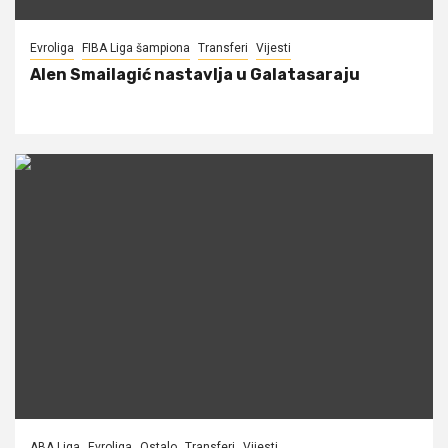
Evroliga
FIBA Liga šampiona
Transferi
Vijesti
Alen Smailagić nastavlja u Galatasaraju
ABA Liga
Evroliga
Ostalo
Transferi
Vijesti