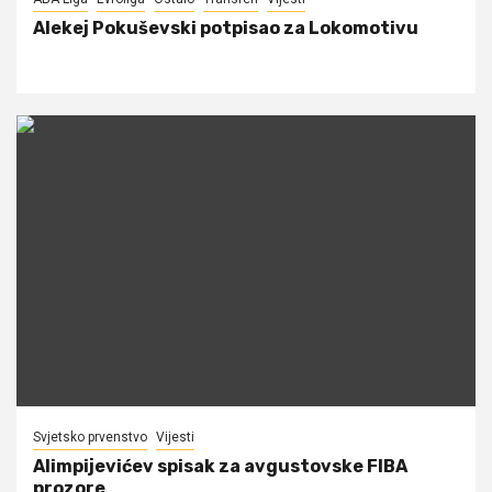
Alekej Pokuševski potpisao za Lokomotivu
Svjetsko prvenstvo
Vijesti
Alimpijevićev spisak za avgustovske FIBA
prozore